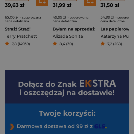
39,63 zł
31,99 zł
31,50 zł
65,00 zł
49,99 zł
54,99 zł
- sugerowana
- sugerowana
- sugerowa
cena detaliczna
cena detaliczna
cena detaliczna
Straż! Straż!
Byłam na sprzedaż
Las papierowy
Terry Pratchett
Alizada Sonita
Katarzyna Puzy
7,8 (14939)
8,4 (30)
7,2 (268)
Dołącz do
Znak
i oszczędzaj na dostawie!
Twoje korzyści:
Darmowa dostawa od 99 zł z