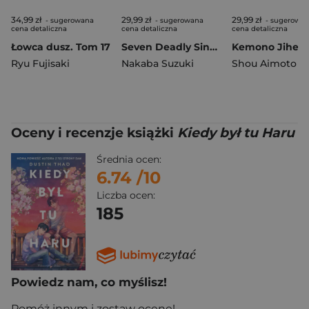
34,99 zł
29,99 zł
29,99 zł
- sugerowana
- sugerowana
- sugerowa
cena detaliczna
cena detaliczna
cena detaliczna
Łowca dusz. Tom 17
Seven Deadly Sins. Tom 39
Ryu Fujisaki
Nakaba Suzuki
Shou Aimoto
Oceny i recenzje książki
Kiedy był tu Haru
Średnia ocen:
6.74
/10
Liczba ocen:
185
Powiedz nam, co myślisz!
Pomóż innym i zostaw ocenę!