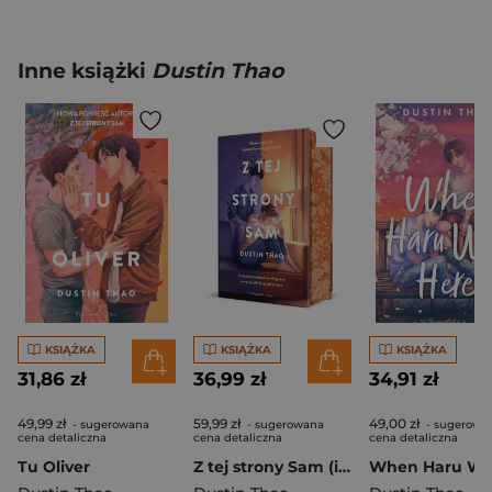
Inne książki
Dustin Thao
KSIĄŻKA
KSIĄŻKA
KSIĄŻKA
31,86 zł
36,99 zł
34,91 zł
49,99 zł
59,99 zł
49,00 zł
- sugerowana
- sugerowana
- sugerowa
cena detaliczna
cena detaliczna
cena detaliczna
Tu Oliver
Z tej strony Sam (ilustrowane brzegi)