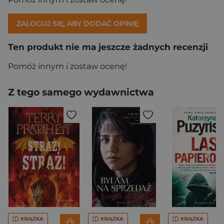
ZALOGUJ SIĘ, ABY DODAĆ OPINIĘ
Ten produkt nie ma jeszcze żadnych recenzji
Pomóż innym i zostaw ocenę!
Z tego samego wydawnictwa
KSIĄŻKA
KSIĄŻKA
KSIĄŻKA