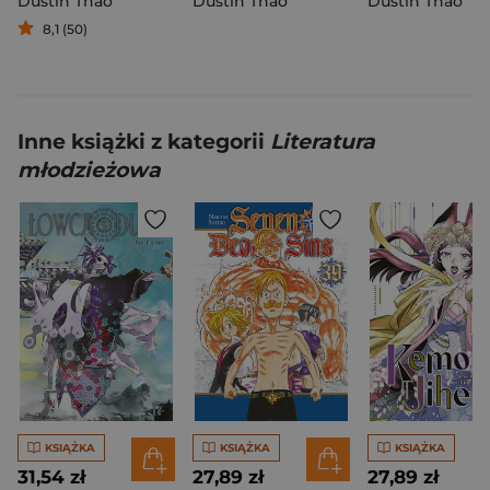
Dustin Thao
Dustin Thao
Dustin Thao
8,1 (50)
Inne książki z kategorii
Literatura
młodzieżowa
KSIĄŻKA
KSIĄŻKA
KSIĄŻKA
31,54 zł
27,89 zł
27,89 zł