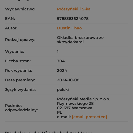
Wydawnictwo:
Prószyński i S-ka
EAN:
9788383524078
Autor:
Dustin Thao
Okładka broszurowa ze
Rodzaj oprawy:
skrzydełkami
Wydanie:
1
Liczba stron:
304
Rok wydania:
2024
Data premiery:
2024-10-08
Język wydania:
polski
Prószyński Media Sp. z o.o.
Rzymowskiego 28
Podmiot
02-697 Warszawa
odpowiedzialny:
PL
e-mail:
[email protected]