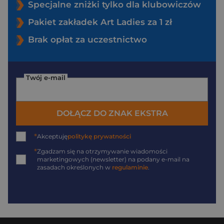
Specjalne zniżki tylko dla klubowiczów
Pakiet zakładek Art Ladies za 1 zł
Brak opłat za uczestnictwo
Twój e-mail
DOŁĄCZ DO ZNAK EKSTRA
*
Akceptuję
politykę prywatności
*
Zgadzam się na otrzymywanie wiadomości
marketingowych (newsletter) na podany
e-mail
na
zasadach określonych w
regulaminie
.