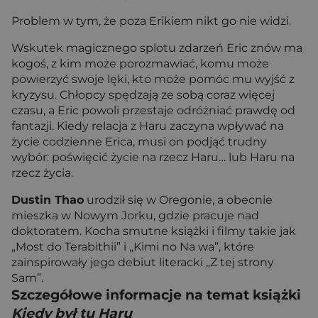
Problem w tym, że poza Erikiem nikt go nie widzi.
Wskutek magicznego splotu zdarzeń Eric znów ma
kogoś, z kim może porozmawiać, komu może
powierzyć swoje lęki, kto może pomóc mu wyjść z
kryzysu. Chłopcy spędzają ze sobą coraz więcej
czasu, a Eric powoli przestaje odróżniać prawdę od
fantazji. Kiedy relacja z Haru zaczyna wpływać na
życie codzienne Erica, musi on podjąć trudny
wybór: poświęcić życie na rzecz Haru… lub Haru na
rzecz życia.
Dustin Thao
urodził się w Oregonie, a obecnie
mieszka w Nowym Jorku, gdzie pracuje nad
doktoratem. Kocha smutne książki i filmy takie jak
„Most do Terabithii” i „Kimi no Na wa”, które
zainspirowały jego debiut literacki „Z tej strony
Sam”.
Szczegółowe informacje na temat książki
Kiedy był tu Haru