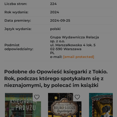
Liczba stron:
224
Rok wydania:
2024
Data premiery:
2024-09-25
Język wydania:
polski
Grupa Wydawnicza Relacja
sp. z o.o.
Podmiot
ul. Marszałkowska 4 lok. 5
odpowiedzialny:
02-590 Warszawa
PL
e-mail:
[email protected]
Podobne do Opowieść księgarki z Tokio.
Rok, podczas którego spotykałam się z
nieznajomymi, by polecać im książki