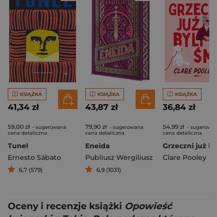
KSIĄŻKA
KSIĄŻKA
KSIĄŻKA
41,34 zł
43,87 zł
36,84 zł
59,00 zł
79,90 zł
54,99 zł
- sugerowana
- sugerowana
- sugerowa
cena detaliczna
cena detaliczna
cena detaliczna
Tunel
Eneida
Ernesto Sábato
Publiusz Wergiliusz
Clare Pooley
6,7 (579)
6,9 (1031)
Oceny i recenzje książki
Opowieść