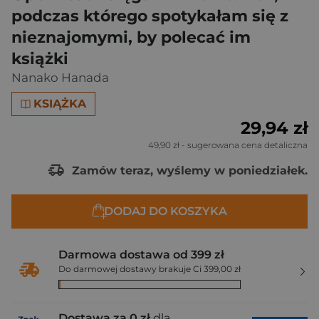
podczas którego spotykałam się z
nieznajomymi, by polecać im
książki
Nanako Hanada
KSIĄŻKA
29,94 zł
49,90 zł
- sugerowana cena detaliczna
Zamów teraz, wyślemy w poniedziałek.
DODAJ DO KOSZYKA
Darmowa dostawa od 399 zł
Do darmowej dostawy brakuje Ci 399,00 zł
Dostawa za 0 zł
dla