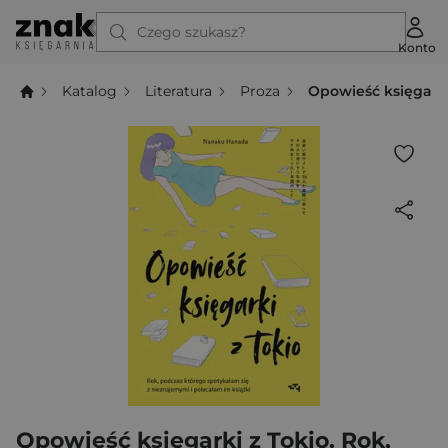
Czego szukasz?
Konto
Katalog
Literatura
Proza
Opowieść księgarki
Opowieść księgarki z Tokio. Rok,