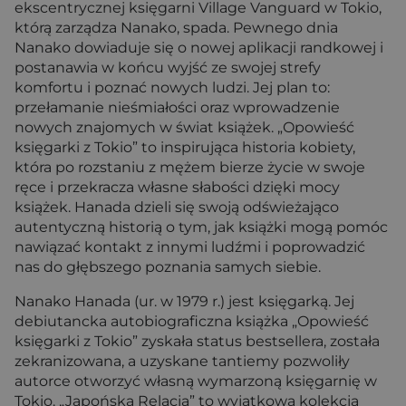
ekscentrycznej księgarni Village Vanguard w Tokio,
którą zarządza Nanako, spada. Pewnego dnia
Nanako dowiaduje się o nowej aplikacji randkowej i
postanawia w końcu wyjść ze swojej strefy
komfortu i poznać nowych ludzi. Jej plan to:
przełamanie nieśmiałości oraz wprowadzenie
nowych znajomych w świat książek. „Opowieść
księgarki z Tokio” to inspirująca historia kobiety,
która po rozstaniu z mężem bierze życie w swoje
ręce i przekracza własne słabości dzięki mocy
książek. Hanada dzieli się swoją odświeżająco
autentyczną historią o tym, jak książki mogą pomóc
nawiązać kontakt z innymi ludźmi i poprowadzić
nas do głębszego poznania samych siebie.
Nanako Hanada (ur. w 1979 r.) jest księgarką. Jej
debiutancka autobiograficzna książka „Opowieść
księgarki z Tokio” zyskała status bestsellera, została
zekranizowana, a uzyskane tantiemy pozwoliły
autorce otworzyć własną wymarzoną księgarnię w
Tokio. „Japońska Relacja” to wyjątkowa kolekcja