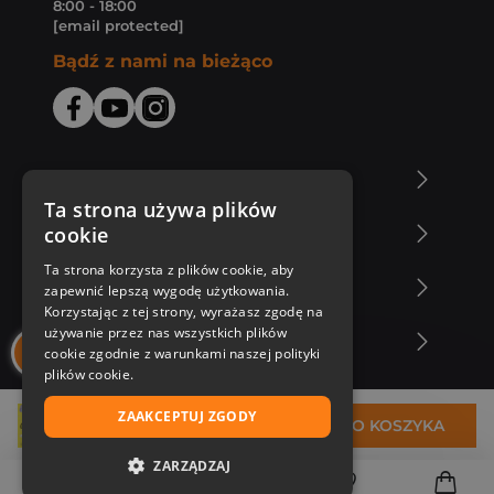
8:00 - 18:00
[email protected]
Bądź z nami na bieżąco
O Księgarni Znak
Ta strona używa plików
cookie
Zakupy u nas
Ta strona korzysta z plików cookie, aby
Nasza oferta
zapewnić lepszą wygodę użytkowania.
Korzystając z tej strony, wyrażasz zgodę na
używanie przez nas wszystkich plików
Nasi autorzy
cookie zgodnie z warunkami naszej polityki
plików cookie.
ZAAKCEPTUJ ZGODY
29,94 zł
DO KOSZYKA
ZARZĄDZAJ