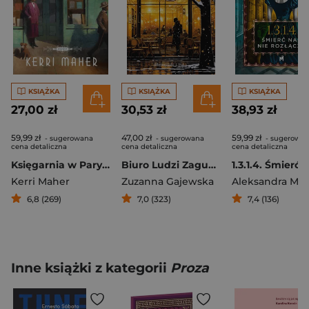
KSIĄŻKA
KSIĄŻKA
KSIĄŻKA
27,00 zł
30,53 zł
38,93 zł
59,99 zł
47,00 zł
59,99 zł
- sugerowana
- sugerowana
- sugerowa
cena detaliczna
cena detaliczna
cena detaliczna
Księgarnia w Paryżu
Biuro Ludzi Zagubionych
Kerri Maher
Zuzanna Gajewska
6,8 (269)
7,0 (323)
7,4 (136)
Inne książki z kategorii
Proza