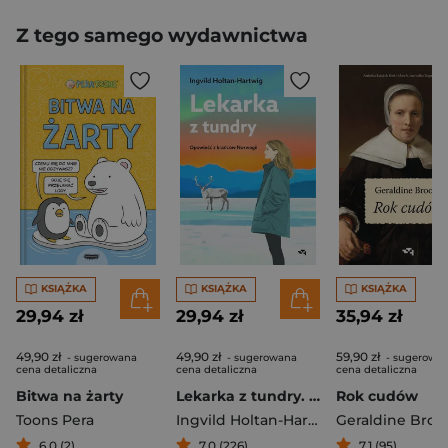
Z tego samego wydawnictwa
KSIĄŻKA
KSIĄŻKA
KSIĄŻKA
29,94 zł
29,94 zł
35,94 zł
49,90 zł
49,90 zł
59,90 zł
- sugerowana
- sugerowana
- sugerowa
cena detaliczna
cena detaliczna
cena detaliczna
Bitwa na żarty
Lekarka z tundry. Opowieść z krańców Norwegii
Rok cudów
Toons Pera
Ingvild Holtan-Hartwig
Geraldine Broo
6,0 (2)
7,0 (226)
7,1 (95)