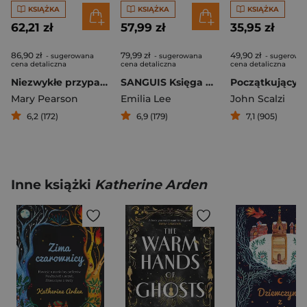
KSIĄŻKA
KSIĄŻKA
KSIĄŻKA
62,21 zł
57,99 zł
35,95 zł
86,90 zł
79,99 zł
49,90 zł
- sugerowana
- sugerowana
- sugerowa
cena detaliczna
cena detaliczna
cena detaliczna
Niezwykłe przypadki Bristol Keats
SANGUIS Księga Upadłych Aniołów
Mary Pearson
Emilia Lee
John Scalzi
6,2 (172)
6,9 (179)
7,1 (905)
Inne książki
Katherine Arden