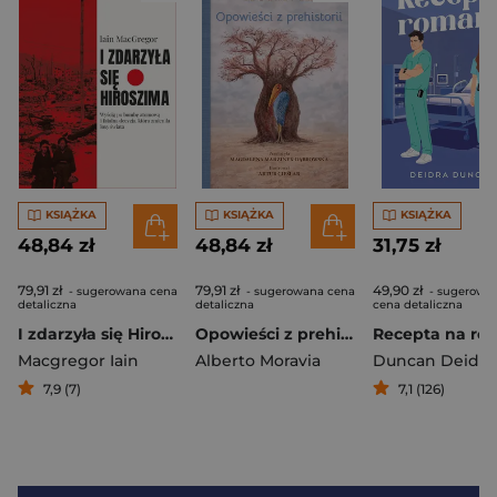
KSIĄŻKA
KSIĄŻKA
KSIĄŻKA
48,84 zł
48,84 zł
31,75 zł
79,91 zł
79,91 zł
49,90 zł
- sugerowana cena
- sugerowana cena
- sugerowa
detaliczna
detaliczna
cena detaliczna
I zdarzyła się Hiroszima
Opowieści z prehistorii
Recepta na ro
Macgregor Iain
Alberto Moravia
Duncan Deidra
7,9 (7)
7,1 (126)