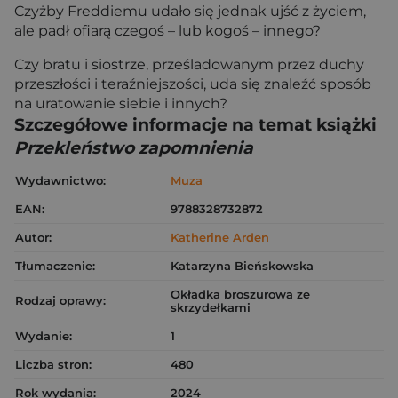
Czyżby Freddiemu udało się jednak ujść z życiem,
ale padł ofiarą czegoś – lub kogoś – innego?
Czy bratu i siostrze, prześladowanym przez duchy
przeszłości i teraźniejszości, uda się znaleźć sposób
na uratowanie siebie i innych?
Szczegółowe informacje na temat książki
Przekleństwo zapomnienia
Wydawnictwo:
Muza
EAN:
9788328732872
Autor:
Katherine Arden
Tłumaczenie:
Katarzyna Bieńskowska
Okładka broszurowa ze
Rodzaj oprawy:
skrzydełkami
Wydanie:
1
Liczba stron:
480
Rok wydania:
2024