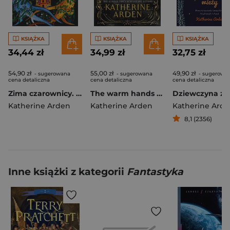
KSIĄŻKA
KSIĄŻKA
KSIĄŻKA
34,44 zł
34,99 zł
32,75 zł
54,90 zł
55,00 zł
49,90 zł
- sugerowana
- sugerowana
- sugerowa
cena detaliczna
cena detaliczna
cena detaliczna
Zima czarownicy. Trylogia Zimowej Nocy. Tom 3
The warm hands of ghosts wer. angielska
Katherine Arden
Katherine Arden
Katherine Ard
8,1 (2356)
Inne książki z kategorii
Fantastyka