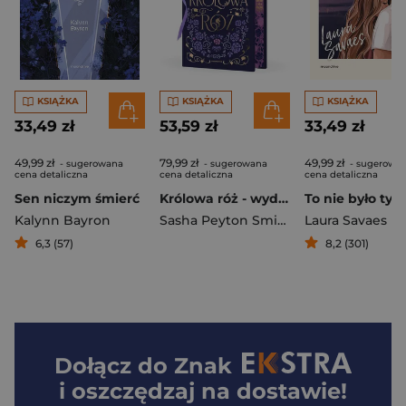
KSIĄŻKA
KSIĄŻKA
KSIĄŻKA
33,49 zł
53,59 zł
33,49 zł
49,99 zł
79,99 zł
49,99 zł
- sugerowana
- sugerowana
- sugerowa
cena detaliczna
cena detaliczna
cena detaliczna
Sen niczym śmierć
Królowa róż - wydanie specjalne
Kalynn Bayron
Sasha Peyton Smith
Laura Savaes
6,3 (57)
8,2 (301)
Dołącz do
Znak
i oszczędzaj na dostawie!