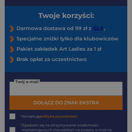
Twoje korzyści:
Darmowa dostawa od 99 zł z
Specjalne zniżki tylko dla klubowiczów
Pakiet zakładek Art Ladies za 1 zł
Brak opłat za uczestnictwo
Twój e-mail
DOŁĄCZ DO ZNAK EKSTRA
*
Akceptuję
politykę prywatności
*
Zgadzam się na otrzymywanie wiadomości
marketingowych (newsletter) na podany
e-mail
na