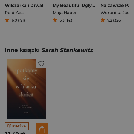
Wilczarka i Drwal
My Beautiful Ugly Love
Na zawsze Par
Reid Ava
Maja Haber
6,0 (191)
6,3 (143)
7,2 (326)
Inne książki
Sarah Stankewitz
KSIĄŻKA