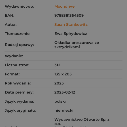
Wydawnictwo:
Moondrive
EAN:
9788381354509
Autor:
Sarah Stankewitz
Tłumaczenie:
Ewa Spirydowicz
Okładka broszurowa ze
Rodzaj oprawy:
skrzydełkami
Wydanie:
I
Liczba stron:
312
Format:
135 x 205
Rok wydania:
2025
Data premiery:
2025-02-12
Język wydania:
polski
Język oryginału:
niemiecki
Wydawnictwo Otwarte Sp. z
o.o.