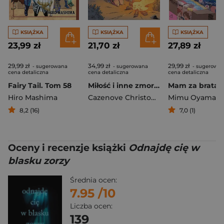
KSIĄŻKA
KSIĄŻKA
KSIĄŻKA
23,99 zł
21,70 zł
27,89 zł
29,99 zł
34,99 zł
29,99 zł
- sugerowana
- sugerowana
- sugerowa
cena detaliczna
cena detaliczna
cena detaliczna
Fairy Tail. Tom 58
Miłość i inne zmory. Kumpelki. Tom 13
Hiro Mashima
Cazenove Christophe
,
Mimu Oyamad
Philippe Fene
8,2 (16)
7,0 (1)
Oceny i recenzje książki
Odnajdę cię w
blasku zorzy
Średnia ocen:
7.95
/10
Liczba ocen:
139