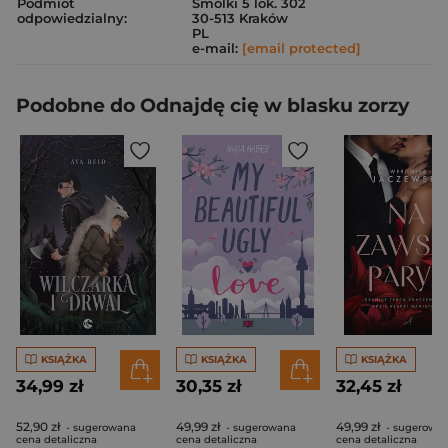
Podmiot
Smolki 5 lok. 302
odpowiedzialny:
30-513 Kraków
PL
e-mail:
[email protected]
Podobne do Odnajdę cię w blasku zorzy
KSIĄŻKA
KSIĄŻKA
KSIĄŻKA
34,99 zł
30,35 zł
32,45 zł
52,90 zł
49,99 zł
49,99 zł
- sugerowana
- sugerowana
- sugerowa
cena detaliczna
cena detaliczna
cena detaliczna