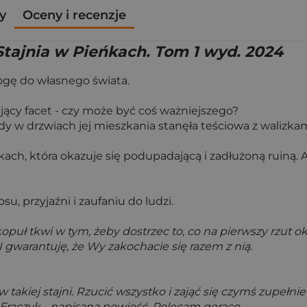
y
Oceny i recenzje
Stajnia w Pieńkach. Tom 1 wyd. 2024
ogę do własnego świata.
ający facet - czy może być coś ważniejszego?
y w drzwiach jej mieszkania stanęła teściowa z walizka
ch, która okazuje się podupadającą i zadłużoną ruiną. 
su, przyjaźni i zaufaniu do ludzi.
zkopuł tkwi w tym, żeby dostrzec to, co na pierwszy rzut
I gwarantuję, że Wy zakochacie się razem z nią.
takiej stajni. Rzucić wszystko i zająć się czymś zupełnie i
rączyk - napisana powieść. Polecam gorąco.