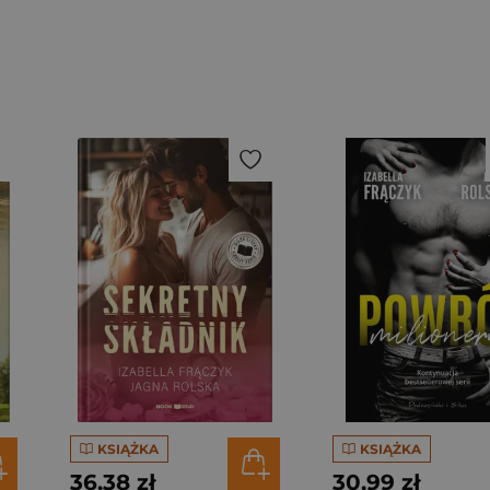
KSIĄŻKA
KSIĄŻKA
36,38 zł
30,99 zł