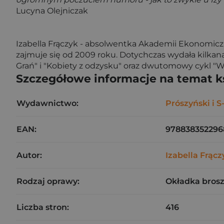
Lucyna Olejniczak
Izabella Frączyk
- absolwentka Akademii Ekonomiczn
zajmuje się od 2009 roku. Dotychczas wydała kilkana
Grań" i "Kobiety z odzysku" oraz dwutomowy cykl "Ws
Szczegółowe informacje na temat k
Wydawnictwo:
Prószyński i S
EAN:
978838352296
Autor:
Izabella Frącz
Rodzaj oprawy:
Okładka bros
Liczba stron:
416