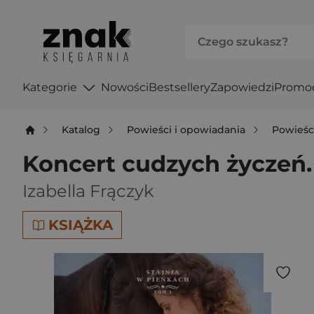
Kategorie
Nowości
Bestsellery
Zapowiedzi
Promo
Katalog
Powieści i opowiadania
Powieśc
Koncert cudzych życzeń.
Izabella Frączyk
KSIĄŻKA