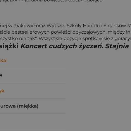
ej w Krakowie oraz Wyższej Szkoły Handlu i Finansów
ście bestsellerowych powieści obyczajowych, między inny
zystko nie tak". Wszystkie pozycje spotkały się z gorąc
siążki
Koncert cudzych życzeń. Stajnia
-ka
8
yk
zurowa (miękka)