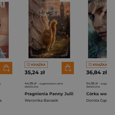
KSIĄŻKA
KSIĄŻKA
35,24 zł
36,84 zł
44,99 zł
54,99 zł
a
- sugerowana cena
- sugerowa
detaliczna
detaliczna
Pragnienia Panny Julii
a
Weronika Banasik
Dorota Gąsior