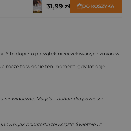
31,99 zł
DO KOSZYKA
mi. A to dopiero początek nieoczekiwanych zmian w
Ale może to właśnie ten moment, gdy los daje
 oka niewidoczne. Magda – bohaterka powieści –
nnym, jak bohaterka tej książki. Świetnie i z