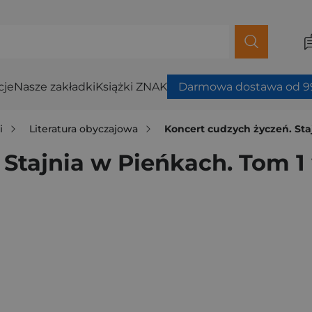
cje
Nasze zakładki
Książki ZNAK
Darmowa dostawa od 99
i
Literatura obyczajowa
Koncert cudzych życzeń. Sta
 Stajnia w Pieńkach. Tom 1