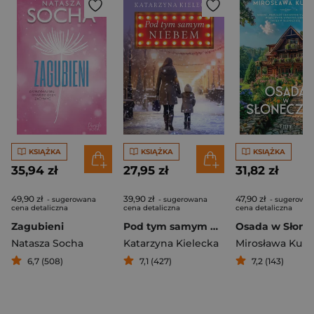
KSIĄŻKA
KSIĄŻKA
KSIĄŻKA
35,94 zł
27,95 zł
31,82 zł
49,90 zł
39,90 zł
47,90 zł
- sugerowana
- sugerowana
- sugerowa
cena detaliczna
cena detaliczna
cena detaliczna
Zagubieni
Pod tym samym niebem
Natasza Socha
Katarzyna Kielecka
Mirosława Kubi
6,7 (508)
7,1 (427)
7,2 (143)