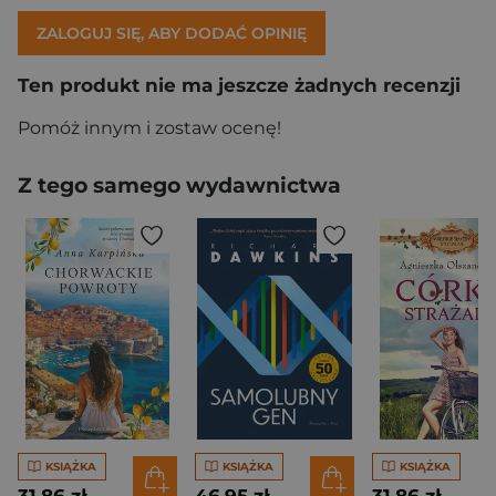
ZALOGUJ SIĘ, ABY DODAĆ OPINIĘ
Ten produkt nie ma jeszcze żadnych recenzji
Pomóż innym i zostaw ocenę!
Z tego samego wydawnictwa
KSIĄŻKA
KSIĄŻKA
KSIĄŻKA