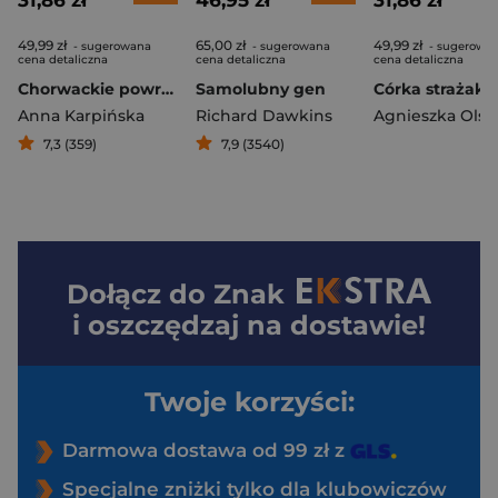
31,86 zł
46,95 zł
31,86 zł
49,99 zł
65,00 zł
49,99 zł
- sugerowana
- sugerowana
- sugerowa
cena detaliczna
cena detaliczna
cena detaliczna
Chorwackie powroty
Samolubny gen
Córka strażaka
Anna Karpińska
Richard Dawkins
7,3 (359)
7,9 (3540)
Dołącz do
Znak
i oszczędzaj na dostawie!
Twoje korzyści:
Darmowa dostawa od 99 zł z
Specjalne zniżki tylko dla klubowiczów