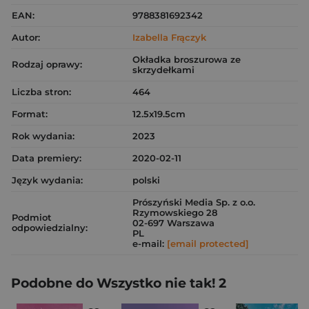
EAN:
9788381692342
Autor:
Izabella Frączyk
Okładka broszurowa ze
Rodzaj oprawy:
skrzydełkami
Liczba stron:
464
Format:
12.5x19.5cm
Rok wydania:
2023
Data premiery:
2020-02-11
Język wydania:
polski
Prószyński Media Sp. z o.o.
Rzymowskiego 28
Podmiot
02-697 Warszawa
odpowiedzialny:
PL
e-mail:
[email protected]
Podobne do Wszystko nie tak! 2