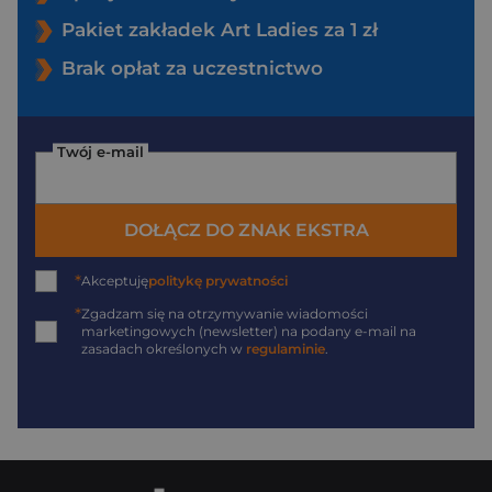
Pakiet zakładek Art Ladies za 1 zł
Brak opłat za uczestnictwo
Twój e-mail
DOŁĄCZ DO ZNAK EKSTRA
*
Akceptuję
politykę prywatności
*
Zgadzam się na otrzymywanie wiadomości
marketingowych (newsletter) na podany
e-mail
na
zasadach określonych w
regulaminie
.