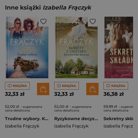
Inne książki
Izabella Frączyk
KSIĄŻKA
KSIĄŻKA
KSIĄŻKA
32,33 zł
32,33 zł
36,38 zł
52,00 zł
52,00 zł
59,99 zł
- sugerowana
- sugerowana
- sugerowa
cena detaliczna
cena detaliczna
cena detaliczna
Trudne wybory. Kobiety z odzysku. Tom 2 wyd. 2026
Ryzykowne decyzje. Kobiety z odzysku. Tom 3 wyd. 2026
Izabella Frączyk
Izabella Frączyk
Izabella Frączyk