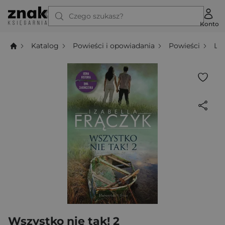
Czego szukasz?
Konto
Katalog
Powieści i opowiadania
Powieści
Li
Wszystko nie tak! 2