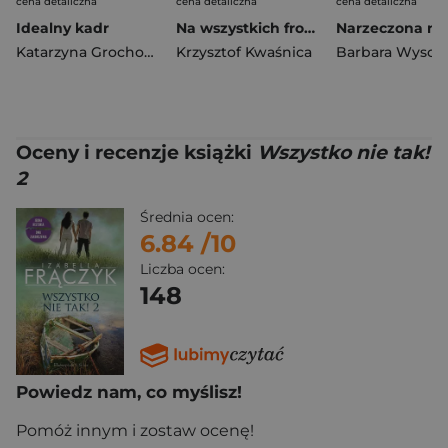
cena detaliczna
cena detaliczna
cena detaliczna
Idealny kadr
Na wszystkich frontach życia
Katarzyna Grochowska
Krzysztof Kwaśnica
Oceny i recenzje książki
Wszystko nie tak!
2
Średnia ocen:
6.84
/10
Liczba ocen:
148
Powiedz nam, co myślisz!
Pomóż innym i zostaw ocenę!