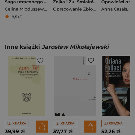
Saga utraconego dziedzictwa
Zojka i Zu. Śmiało! Dasz radę!
Celina Mioduszewska
Opracowanie Zbiorowe
Anna Casals
,
Paolo
8,5 (2)
Inne książki
Jarosław Mikołajewski
KSIĄŻKA
KSIĄŻKA
KSIĄŻKA
39,99 zł
37,77 zł
52,26 zł