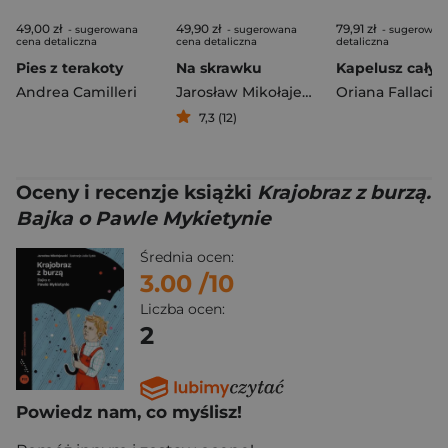
49,00 zł
49,90 zł
79,91 zł
- sugerowana
- sugerowana
- sugerowan
cena detaliczna
cena detaliczna
detaliczna
Pies z terakoty
Na skrawku
Andrea Camilleri
Jarosław Mikołajewski
Oriana Fallaci
7,3 (12)
Oceny i recenzje książki
Krajobraz z burzą.
Bajka o Pawle Mykietynie
Średnia ocen:
3.00
/10
Liczba ocen:
2
Powiedz nam, co myślisz!