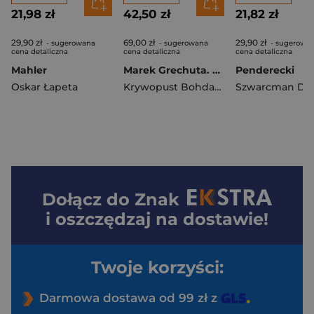
21,98 zł
42,50 zł
21,82 zł
29,90 zł
69,00 zł
29,90 zł
- sugerowana
- sugerowana
- sugerowa
cena detaliczna
cena detaliczna
cena detaliczna
Mahler
Marek Grechuta. Piosenki na głos, fortepian i gitarę
Penderecki
Oskar Łapeta
Krywopust Bohdan opracowanie
Szwarcman Do
Dołącz do
Znak
i oszczędzaj na dostawie!
Twoje korzyści:
Darmowa dostawa od 99 zł z