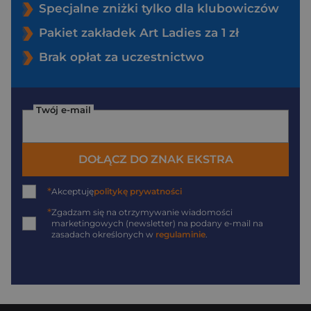
Specjalne zniżki tylko dla klubowiczów
Pakiet zakładek Art Ladies za 1 zł
Brak opłat za uczestnictwo
Twój e-mail
DOŁĄCZ DO ZNAK EKSTRA
*
Akceptuję
politykę prywatności
*
Zgadzam się na otrzymywanie wiadomości
marketingowych (newsletter) na podany
e-mail
na
zasadach określonych w
regulaminie
.