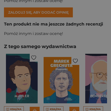
Pomóż innym i zostaw ocenę!
ZALOGUJ SIĘ, ABY DODAĆ OPINIĘ
Ten produkt nie ma jeszcze żadnych recenzji
Pomóż innym i zostaw ocenę!
Z tego samego wydawnictwa
KSIĄŻKA
KSIĄŻKA
KSIĄŻKA