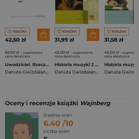
KSIĄŻKA
KSIĄŻKA
KSIĄŻKA
42,50 zł
31,99 zł
31,58 zł
69,00 zł
45,00 zł
45,00 zł
- sugerowana
- sugerowana
- sugerowa
cena detaliczna
cena detaliczna
cena detaliczna
Uwodziciel. Rzecz o Karolu Szymanowskim O osobie, muzyce, przyjaciołach, wyznawcach i (urojonych) wrogach. O inspiracjach, fascynacjach i fobiach.
Historia muzyki 2 Podręcznik dla szkół muzycznych Barok, Klasycyzm, Romantyzm
Danuta Gwizdalanka
Danuta Gwizdalanka
Oceny i recenzje książki
Wajnberg
Średnia ocen:
6.40
/10
Liczba ocen: