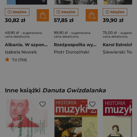
KSIĄŻKA
KSIĄŻKA
KSIĄŻKA
30,82 zł
57,85 zł
39,90 zł
49,90 zł
99,90 zł
75,00 zł
- sugerowana
- sugerowana
- sugerowa
cena detaliczna
cena detaliczna
cena detaliczna
Albania. W szponach czarnego orła
Rzeźpospolita wyd. 2
Karol Estreiche
Izabela Nowek
Piotr Dorosiński
Siewierski Tom
7,0 (759)
Inne książki
Danuta Gwizdalanka