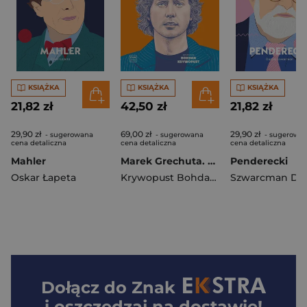
KSIĄŻKA
KSIĄŻKA
KSIĄŻKA
21,82 zł
42,50 zł
21,82 zł
29,90 zł
69,00 zł
29,90 zł
- sugerowana
- sugerowana
- sugerowa
cena detaliczna
cena detaliczna
cena detaliczna
Mahler
Marek Grechuta. Piosenki na głos, fortepian i gitarę
Penderecki
Oskar Łapeta
Krywopust Bohdan opracowanie
Szwarcman Do
Dołącz do
Znak
i oszczędzaj na dostawie!