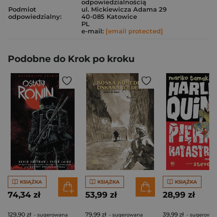
odpowiedzialnością
Podmiot
ul. Mickiewicza Adama 29
odpowiedzialny:
40-085 Katowice
PL
e-mail:
[email protected]
Podobne do Krok po kroku
KSIĄŻKA
KSIĄŻKA
KSIĄŻKA
74,34 zł
53,99 zł
28,99 zł
129,90 zł
79,99 zł
39,99 zł
- sugerowana
- sugerowana
- sugerowa