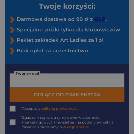
Twoje korzyści:
Darmowa dostawa od 99 zł z
Specjalne zniżki tylko dla klubowiczów
Pakiet zakładek Art Ladies za 1 zł
Brak opłat za uczestnictwo
Twój e-mail
DOŁĄCZ DO ZNAK EKSTRA
*
Akceptuję
politykę prywatności
*
Zgadzam się na otrzymywanie wiadomości
marketingowych (newsletter) na podany
e-mail
na
zasadach określonych w
regulaminie
.