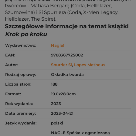
twórców - Matiasa Bergarę (Coda, Hellblazer,
Szumowina) i Si Spurriera (Coda, X-Men Legacy,
Hellblazer, The Spire).
Szczegółowe informacje na temat książki
Krok po kroku
Wydawnictwo:
Nagle!
EAN:
9788367725002
Autor:
Spurrier Si
,
Lopes Matheus
Rodzaj oprawy:
Okładka twarda
Liczba stron:
188
Format:
19.0x28.0cm
Rok wydania:
2023
Data premiery:
2023-04-21
Język wydania:
polski
NAGLE Spółka z ograniczoną