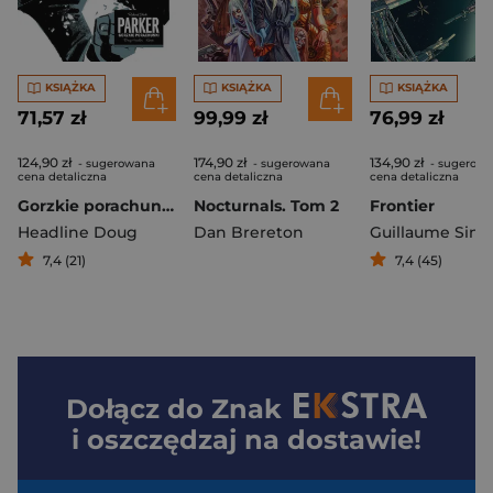
KSIĄŻKA
KSIĄŻKA
KSIĄŻKA
71,57 zł
99,99 zł
76,99 zł
124,90 zł
174,90 zł
134,90 zł
- sugerowana
- sugerowana
- sugerow
cena detaliczna
cena detaliczna
cena detaliczna
Gorzkie porachunki. Parker
Nocturnals. Tom 2
Frontier
Headline Doug
Dan Brereton
Guillaume Sing
7,4 (21)
7,4 (45)
Dołącz do
Znak
i oszczędzaj na dostawie!