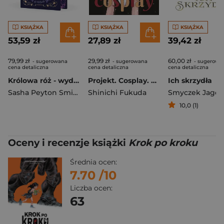
KSIĄŻKA
KSIĄŻKA
KSIĄŻKA
53,59 zł
27,89 zł
39,42 zł
79,99 zł
29,99 zł
60,00 zł
- sugerowana
- sugerowana
- sugerowa
cena detaliczna
cena detaliczna
cena detaliczna
Królowa róż - wydanie specjalne
Projekt. Cosplay. Tom 14
Ich skrzydła
Sasha Peyton Smith
Shinichi Fukuda
Smyczek Jago
10,0 (1)
Oceny i recenzje książki
Krok po kroku
Średnia ocen:
7.70
/10
Liczba ocen:
63