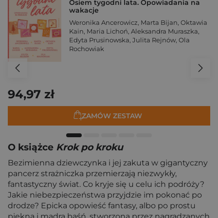
Osiem tygodni lata. Opowiadania na
wakacje
Weronika Ancerowicz
,
Marta Bijan
,
Oktawia
Kain
,
Maria Lichoń
,
Aleksandra Muraszka
,
Edyta Prusinowska
,
Julita Rejnów
,
Ola
Rochowiak
94,97 zł
ZAMÓW ZESTAW
O książce
Krok po kroku
Bezimienna dziewczynka i jej zakuta w gigantyczny
pancerz strażniczka przemierzają niezwykły,
fantastyczny świat. Co kryje się u celu ich podróży?
Jakie niebezpieczeństwa przyjdzie im pokonać po
drodze? Epicka opowieść fantasy, albo po prostu
piękna i mądra baśń, stworzona przez nagradzanych