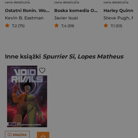
cena detaliczna
cena detaliczna
cena detaliczna
Ostatni Ronin. Wojownicze Żółwie Ninja
Boska komedia Oscara Wilde’a
Kevin B. Eastman
Javier Isusi
Steve Pugh
,
Mariko
7,2 (75)
7,4 (59)
7,1 (53)
Inne książki
Spurrier Si, Lopes Matheus
KSIĄŻKA