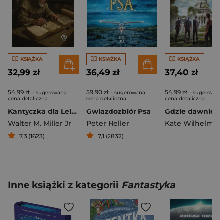
KSIĄŻKA
KSIĄŻKA
KSIĄŻKA
32,99 zł
36,49 zł
37,40 zł
54,99 zł
59,90 zł
54,99 zł
- sugerowana
- sugerowana
- sugerowa
cena detaliczna
cena detaliczna
cena detaliczna
Kantyczka dla Leibowitza
Gwiazdozbiór Psa
Walter M. Miller Jr
Peter Heller
Kate Wilhelm
7,3 (1623)
7,1 (2832)
Inne książki z kategorii
Fantastyka