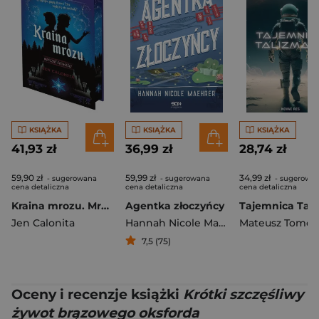
KSIĄŻKA
KSIĄŻKA
KSIĄŻKA
41,93 zł
36,99 zł
28,74 zł
59,90 zł
59,99 zł
34,99 zł
- sugerowana
- sugerowana
- sugerowa
cena detaliczna
cena detaliczna
cena detaliczna
Kraina mrozu. Mroczne opowieści (ilustrowane brzegi)
Agentka złoczyńcy
Jen Calonita
Hannah Nicole Maehrer
Mateusz Tomcz
7,5 (75)
Oceny i recenzje książki
Krótki szczęśliwy
żywot brązowego oksforda