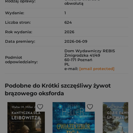
Rodzaj oprawy:
obwolutą
Wydanie:
1
Liczba stron:
624
Rok wydania:
2026
Data premiery:
2026-06-09
Dom Wydawniczy REBIS
Żmigrodzka 41/49
Podmiot
60-171 Poznań
odpowiedzialny:
PL
e-mail:
[email protected]
Podobne do Krótki szczęśliwy żywot
brązowego oksforda