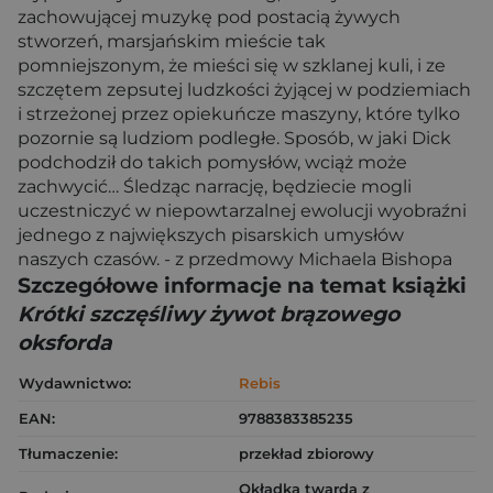
zachowującej muzykę pod postacią żywych
stworzeń, marsjańskim mieście tak
pomniejszonym, że mieści się w szklanej kuli, i ze
szczętem zepsutej ludzkości żyjącej w podziemiach
i strzeżonej przez opiekuńcze maszyny, które tylko
pozornie są ludziom podległe. Sposób, w jaki Dick
podchodził do takich pomysłów, wciąż może
zachwycić… Śledząc narrację, będziecie mogli
uczestniczyć w niepowtarzalnej ewolucji wyobraźni
jednego z największych pisarskich umysłów
naszych czasów. - z przedmowy Michaela Bishopa
Szczegółowe informacje na temat książki
Krótki szczęśliwy żywot brązowego
oksforda
Wydawnictwo:
Rebis
EAN:
9788383385235
Tłumaczenie:
przekład zbiorowy
Okładka twarda z