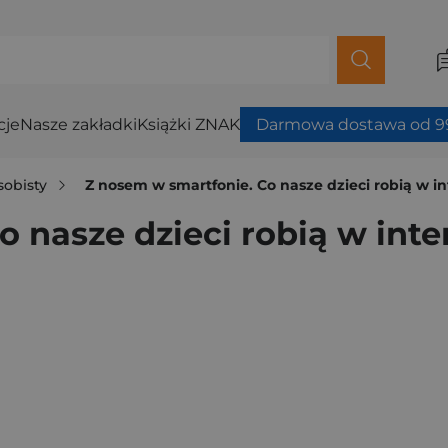
cje
Nasze zakładki
Książki ZNAK
Darmowa dostawa od 99
sobisty
Z nosem w smartfonie. Co nasze dzieci robią w i
 nasze dzieci robią w inte