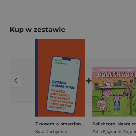
Kup w zestawie
+
Z nosem w smartfonie. Co nasze dzieci robią w internecie i czy na pewno trzeba się tym martwić?
Karol Jachymek