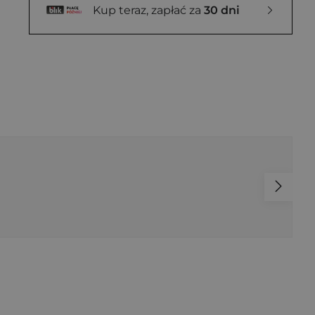
Kup teraz, zapłać za
30 dni