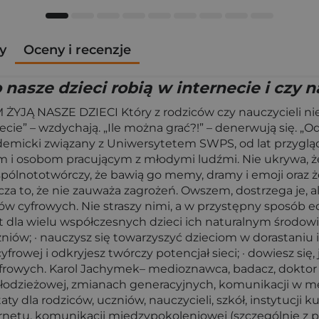
y
Oceny i recenzje
nasze dzieci robią w internecie i czy
ASZE DZIECI Który z rodziców czy nauczycieli nie zał
ie” – wzdychają. „Ile można grać?!” – denerwują się. „Odł
icki związany z Uniwersytetem SWPS, od lat przygląda s
 i osobom pracującym z młodymi ludźmi. Nie ukrywa, że 
pólnototwórczy, że bawią go memy, dramy i emoji oraz że
za to, że nie zauważa zagrożeń. Owszem, dostrzega je, a
 cyfrowych. Nie straszy nimi, a w przystępny sposób ed
t dla wielu współczesnych dzieci ich naturalnym środowi
zniów; · nauczysz się towarzyszyć dzieciom w dorastaniu 
rowej i odkryjesz twórczy potencjał sieci; · dowiesz się,
yfrowych. Karol Jachymek– medioznawca, badacz, dokto
łodzieżowej, zmianach generacyjnych, komunikacji w me
ty dla rodziców, uczniów, nauczycieli, szkół, instytucji k
etu, komunikacji międzypokoleniowej (szczególnie z prz