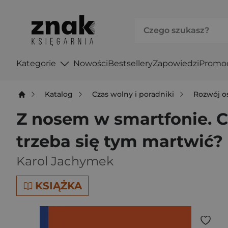
Kategorie
Nowości
Bestsellery
Zapowiedzi
Promo
Katalog
Czas wolny i poradniki
Rozwój o
Z nosem w smartfonie. Co
trzeba się tym martwić?
Karol Jachymek
KSIĄŻKA