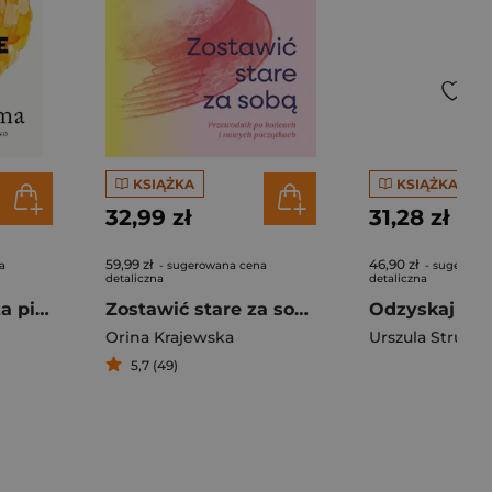
KSIĄŻKA
KSIĄŻKA
32,99 zł
31,28 zł
59,99 zł
46,90 zł
a
- sugerowana cena
- sugerowa
detaliczna
detaliczna
Tego nie kupisz za pieniądze 8 nawyków, które wzbogacają twoje życie
Zostawić stare za sobą. Przewodnik po końcach i nowych początkach
Orina Krajewska
5,7 (49)