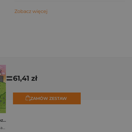
Zobacz więcej
=
61,41 zł
ZAMÓW ZESTAW
Polishcore. Nasza cozy kolorowanka
Zofia Ejsymont-Stępniak „Timka.ink”