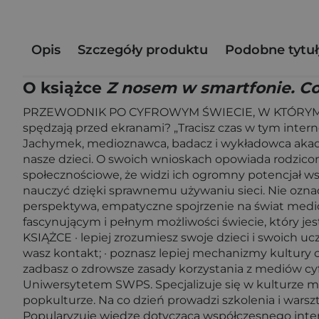
Opis
Szczegóły produktu
Podobne tytuł
O książce
Z nosem w smartfonie. Co 
PRZEWODNIK PO CYFROWYM ŚWIECIE, W KTÓRYM ŻYJĄ N
spędzają przed ekranami? „Tracisz czas w tym internec
Jachymek, medioznawca, badacz i wykładowca akadem
nasze dzieci. O swoich wnioskach opowiada rodzicom
społecznościowe, że widzi ich ogromny potencjał ws
nauczyć dzięki sprawnemu używaniu sieci. Nie oznac
perspektywa, empatyczne spojrzenie na świat mediów
fascynującym i pełnym możliwości świecie, który jes
KSIĄŻCE · lepiej zrozumiesz swoje dzieci i swoich uc
wasz kontakt; · poznasz lepiej mechanizmy kultury cyf
zadbasz o zdrowsze zasady korzystania z mediów c
Uniwersytetem SWPS. Specjalizuje się w kulturze m
popkulturze. Na co dzień prowadzi szkolenia i warszta
Popularyzuje wiedzę dotyczącą współczesnego intern