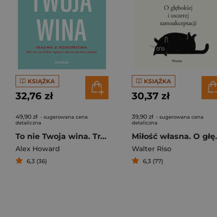
KSIĄŻKA
KSIĄŻKA
32,76 zł
30,37 zł
49,90 zł
39,90 zł
- sugerowana cena
- sugerowana cena
detaliczna
detaliczna
To nie Twoja wina. Trauma z dzieciństwa: jaki ma na Ciebie wpływ i jak się od niej uwolnić
Miłość własna. O
Alex Howard
Walter Riso
6,3 (36)
6,3 (77)