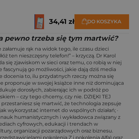
34,41 zł
DO KOSZYKA
 na pewno trzeba się tym martwić?
amuje rąk na widok tego, ile czasu dzieci
óż ten nieszczęsny telefon!” – krzyczą. Dr Karol
ię zjawiskom w sieci oraz temu, co robią w niej
fascynują go możliwości, jakie dają dziś media
 docenia to, ilu przydatnych rzeczy można się
le proponuje w swojej książce inne niż dominująca
ukuje dorosłych, zabierając ich w podróż po
skiem – czy tego chcemy, czy nie. DZIĘKI TEJ
i przestaniesz się martwić, że technologia zepsuje
 jak wykorzystać internet do wspólnych działań; ·
r nauk humanistycznych i wykładowca związany z
diach cyfrowych, edukacji i trendach w
ultury, organizacji pozarządowych oraz biznesu.
edstawicielami pokolenia Z i pokolenia Alfa) oraz