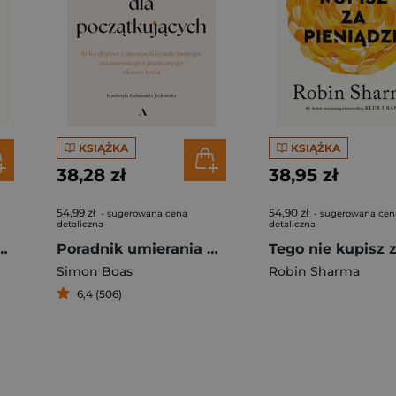
KSIĄŻKA
KSIĄŻKA
38,28 zł
38,95 zł
54,99 zł
54,90 zł
- sugerowana cena
- sugerowana cen
detaliczna
detaliczna
 głębokiej i szczerej samoakceptacji
Poradnik umierania dla początkujących
Simon Boas
Robin Sharma
6,4 (506)