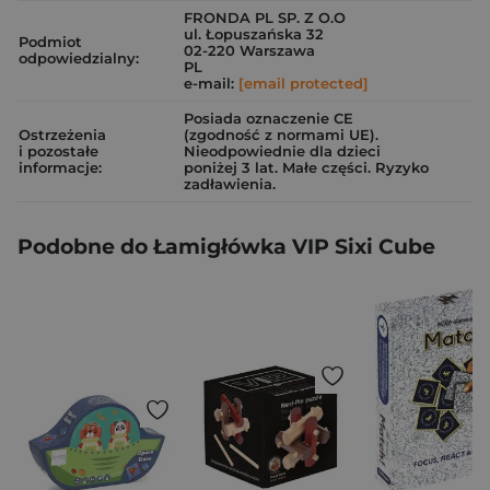
FRONDA PL SP. Z O.O
ul. Łopuszańska 32
Podmiot
02-220 Warszawa
odpowiedzialny:
PL
e-mail:
[email protected]
Posiada oznaczenie CE
Ostrzeżenia
(zgodność z normami UE).
i pozostałe
Nieodpowiednie dla dzieci
informacje:
poniżej 3 lat. Małe części. Ryzyko
zadławienia.
Podobne do Łamigłówka VIP Sixi Cube