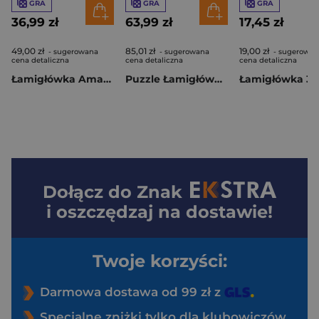
GRA
GRA
GRA
36,99 zł
63,99 zł
17,45 zł
49,00 zł
85,01 zł
19,00 zł
- sugerowana
- sugerowana
- sugerowan
cena detaliczna
cena detaliczna
cena detaliczna
Łamigłówka Amaze Cube poziom 3/4
Puzzle Łamigłówka Impossible 28 elementów poziom 4/6
Dołącz do
Znak
i oszczędzaj na dostawie!
Twoje korzyści:
Darmowa dostawa od 99 zł z
Specjalne zniżki tylko dla klubowiczów