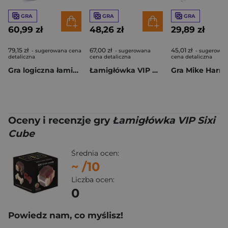
GRA
GRA
GRA
60,99 zł
48,26 zł
29,89 zł
79,15 zł
67,00 zł
45,01 zł
- sugerowana cena
- sugerowana
- sugerowan
detaliczna
cena detaliczna
cena detaliczna
Gra logiczna łamigłówka Kosmos Scratch
Łamigłówka VIP Nest-Pin
Oceny i recenzje gry
Łamigłówka VIP Sixi
Cube
Średnia ocen:
~
/10
Liczba ocen:
0
Powiedz nam, co myślisz!