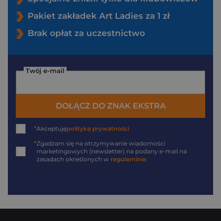
Pakiet zakładek Art Ladies za 1 zł
Brak opłat za uczestnictwo
Twój e-mail
DOŁĄCZ DO ZNAK EKSTRA
*
Akceptuję
politykę prywatności
*
Zgadzam się na otrzymywanie wiadomości
marketingowych (newsletter) na podany
e-mail
na
zasadach określonych w
regulaminie
.