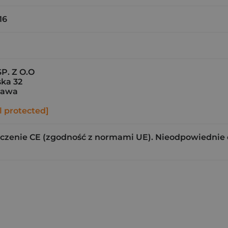
16
P. Z O.O
ska 32
zawa
l protected]
czenie CE (zgodność z normami UE). Nieodpowiednie dla