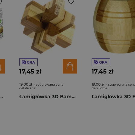
GRA
GRA
17,45 zł
17,45 zł
19,00 zł
19,00 zł
- sugerowana cena
- sugerowana cen
detaliczna
detaliczna
 Escape Box Lucky Secret poziom 3/4
Łamigłówka 3D Bamboo Knotty poziom 3/4