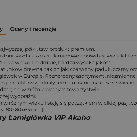
y
Oceny i recenzje
najwyższej półki, tzw. produkt premium.
storii. Każda z sześciu łamigłówek powstała wiele lat te
III-go wieku. Po drugie, bardzo wysoka jakość.
tunków drewna, takich jak: czerwony paduk, czarny orzec
łówek w Europie. Różnorodny asortyment, niezmienna 
ych produktów zjednały firmie uznanie na całym świecie.
dzają się w zróżnicowanym towarzystwie.
czej wyobraźni.
 w różnym wieku i stają się początkiem wielkiej pasji, c
ary: 80x80x65 mm)
gry
Łamigłówka VIP Akaho