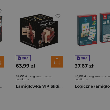
GRA
GRA
63,99 zł
37,67 zł
89,00 zł
45,00 zł
- sugerowana cena
- sugerowana ce
detaliczna
detaliczna
 Ghost Xtreme Recent Toys poziom 5/5
Łamigłówka VIP Sliding Six Brothers