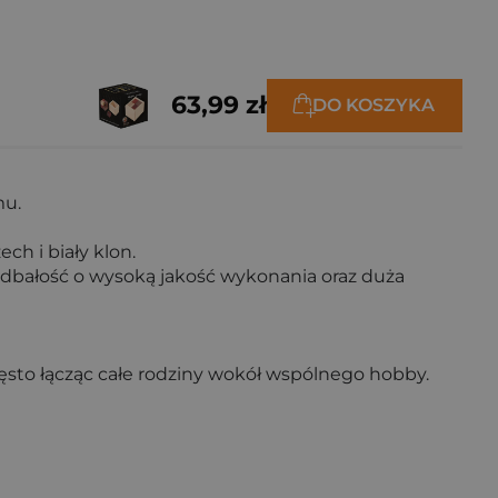
63,99 zł
DO KOSZYKA
mu.
h i biały klon.
dbałość o wysoką jakość wykonania oraz duża
zęsto łącząc całe rodziny wokół wspólnego hobby.