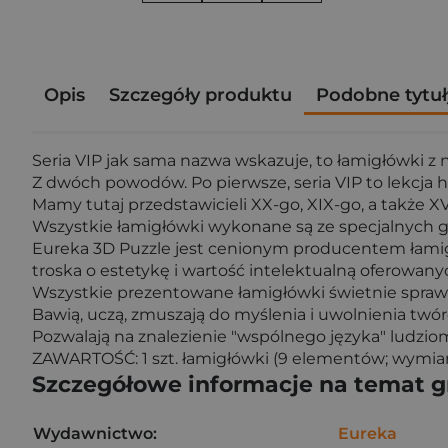
Opis
Szczegóły produktu
Podobne tytuł
Seria VIP jak sama nazwa wskazuje, to łamigłówki z 
Z dwóch powodów. Po pierwsze, seria VIP to lekcja hi
Mamy tutaj przedstawicieli XX-go, XIX-go, a także XV
Wszystkie łamigłówki wykonane są ze specjalnych ga
Eureka 3D Puzzle jest cenionym producentem łamig
troska o estetykę i wartość intelektualną oferowan
Wszystkie prezentowane łamigłówki świetnie spraw
Bawią, uczą, zmuszają do myślenia i uwolnienia twór
Pozwalają na znalezienie "wspólnego języka" ludziom
ZAWARTOŚĆ: 1 szt. łamigłówki (9 elementów; wymi
Szczegółowe informacje na temat 
Wydawnictwo:
Eureka