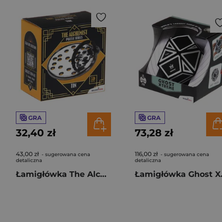
GRA
GRA
32,40 zł
73,28 zł
43,00 zł
116,00 zł
- sugerowana cena
- sugerowana cena
detaliczna
detaliczna
Łamigłówka The Alchemist Tin Recent Toys poziom 4/5
Łamigłówka