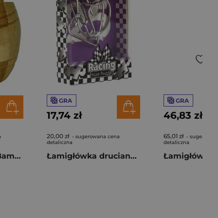
GRA
GRA
17,74 zł
46,83 zł
20,00 zł
65,01 zł
a
- sugerowana cena
- sugerowan
detaliczna
detaliczna
Łamigłówka 3D Bamboo Barrel poziom 3/4
Łamigłówka druciana Racing nr 25 poziom 3/4