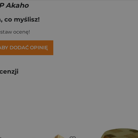
P Akaho
 co myślisz!
ostaw ocenę!
 ABY DODAĆ OPINIĘ
cenzji