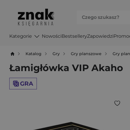
Kategorie
Nowości
Bestsellery
Zapowiedzi
Promo
Katalog
Gry
Gry planszowe
Gry pla
Łamigłówka VIP Akaho
GRA