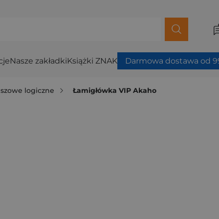
cje
Nasze zakładki
Książki ZNAK
Darmowa dostawa od 99
nszowe logiczne
Łamigłówka VIP Akaho