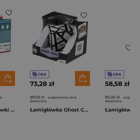
GRA
GRA
73,28 zł
58,58 zł
99,00 zł
85,00 zł
na
- sugerowana cena
- sugerowa
detaliczna
detaliczna
Logiczne łamigłówki poziom ekspert
Łamigłówka Ghost Cube Recent Toys poziom 4,5/5