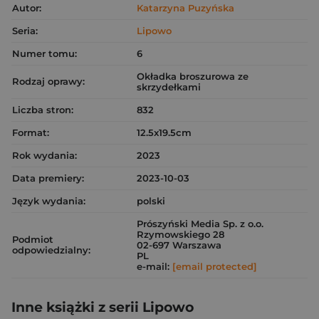
Autor:
Katarzyna Puzyńska
Seria:
Lipowo
Numer tomu:
6
Okładka broszurowa ze
Rodzaj oprawy:
skrzydełkami
Liczba stron:
832
Format:
12.5x19.5cm
Rok wydania:
2023
Data premiery:
2023-10-03
Język wydania:
polski
Prószyński Media Sp. z o.o.
Rzymowskiego 28
Podmiot
02-697 Warszawa
odpowiedzialny:
PL
e-mail:
[email protected]
Inne książki z serii Lipowo