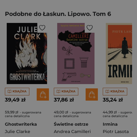
Podobne do Łaskun. Lipowo. Tom 6
KSIĄŻKA
KSIĄŻKA
KSIĄŻKA
39,49 zł
37,86 zł
35,24 zł
59,99 zł
49,00 zł
44,99 zł
- sugerowana
- sugerowana
- sugerowa
cena detaliczna
cena detaliczna
cena detaliczna
Ghostwriterka
Świetlne ostrze
Irmina
Julie Clarke
Andrea Camilleri
Piotr Lasota