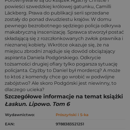
Porównywane są do książek Agathy Christie i
powieści szwedzkiej królowej gatunku, Camilli
Läckberg. Prawa do publikacji serii sprzedane
zostały do ponad dwudziestu krajów. W domu
pewnego bezrobotnego sędziego policja odkrywa
makabryczną inscenizację. Sprawca stworzył postać
składającą się z rozczłonkowanych zwłok prawnika i
nieznanej kobiety. Wkrótce okazuje się, że na
miejscu zbrodni znajduje się dowód obciążający
aspiranta Daniela Podgórskiego. Odkrycie
tożsamości drugiej ofiary tylko pogarsza sytuację
policjanta. Czyżby to Daniel był mordercą? A może
to ktoś z komendy chce go wrobić w podwójne
zabójstwo? Ale skoro Podgórski jest niewinny, to
dlaczego ucieka?
Szczegółowe informacje na temat książki
Łaskun. Lipowo. Tom 6
Wydawnictwo:
Prószyński i S-ka
EAN:
9788383521251