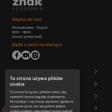
Napisz do nas
Poniedziałek - Piątek
8:00 - 18:00
[email protected]
Bądź z nami na bieżąco
O Księgarni Znak
Ta strona używa plików
cookie
Zakupy u nas
Ta strona korzysta z plików cookie, aby
Nasza oferta
zapewnić lepszą wygodę użytkowania.
Korzystając z tej strony, wyrażasz zgodę na
używanie przez nas wszystkich plików
Nasi autorzy
cookie zgodnie z warunkami naszej polityki