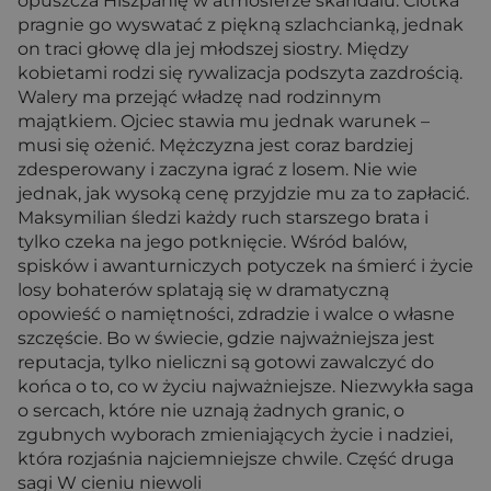
opuszcza Hiszpanię w atmosferze skandalu. Ciotka
pragnie go wyswatać z piękną szlachcianką, jednak
on traci głowę dla jej młodszej siostry. Między
kobietami rodzi się rywalizacja podszyta zazdrością.
Walery ma przejąć władzę nad rodzinnym
majątkiem. Ojciec stawia mu jednak warunek –
musi się ożenić. Mężczyzna jest coraz bardziej
zdesperowany i zaczyna igrać z losem. Nie wie
jednak, jak wysoką cenę przyjdzie mu za to zapłacić.
Maksymilian śledzi każdy ruch starszego brata i
tylko czeka na jego potknięcie. Wśród balów,
spisków i awanturniczych potyczek na śmierć i życie
losy bohaterów splatają się w dramatyczną
opowieść o namiętności, zdradzie i walce o własne
szczęście. Bo w świecie, gdzie najważniejsza jest
reputacja, tylko nieliczni są gotowi zawalczyć do
końca o to, co w życiu najważniejsze. Niezwykła saga
o sercach, które nie uznają żadnych granic, o
zgubnych wyborach zmieniających życie i nadziei,
która rozjaśnia najciemniejsze chwile. Część druga
sagi W cieniu niewoli