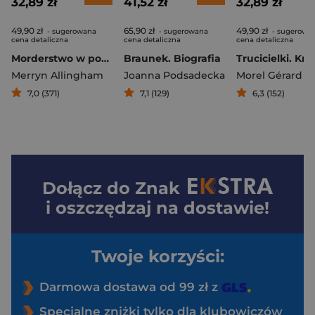
32,89 zł
41,52 zł
32,89 zł
49,90 zł
65,90 zł
49,90 zł
- sugerowana
- sugerowana
- sugerowa
cena detaliczna
cena detaliczna
cena detaliczna
Morderstwo w podróży
Braunek. Biografia
Merryn Allingham
Joanna Podsadecka
Morel Gérard
7,0 (371)
7,1 (129)
6,3 (152)
Dołącz do
Znak
i oszczędzaj na dostawie!
Twoje korzyści:
Darmowa dostawa od 99 zł z
Specjalne zniżki tylko dla klubowiczów