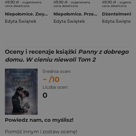
49,90 zł
49,90 zł
49,90 zł
- sugerowana
- sugerowana
- sugerowa
cena detaliczna
cena detaliczna
cena detaliczna
Niepołomice. Zwycięscy
Niepołomice. Przeklęci
Edyta Świętek
Edyta Świętek
Edyta Świętek
Oceny i recenzje książki
Panny z dobrego
domu. W cieniu niewoli Tom 2
Średnia ocen:
~
/10
Liczba ocen:
0
Powiedz nam, co myślisz!
Pomóż innym i zostaw ocenę!