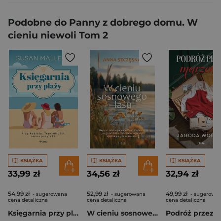
Podobne do Panny z dobrego domu. W
cieniu niewoli Tom 2
KSIĄŻKA
KSIĄŻKA
KSIĄŻKA
33,99 zł
34,56 zł
32,94 zł
54,99 zł
52,99 zł
49,99 zł
- sugerowana
- sugerowana
- sugerowa
cena detaliczna
cena detaliczna
cena detaliczna
Księgarnia przy plaży. Trzy kobiety. Trzy miłości. Jedna przyjaźń
W cieniu sosnowego lasu