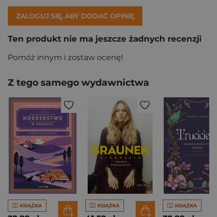
ZALOGUJ SIĘ, ABY DODAĆ OPINIĘ
Ten produkt nie ma jeszcze żadnych recenzji
Pomóż innym i zostaw ocenę!
Z tego samego wydawnictwa
KSIĄŻKA
KSIĄŻKA
KSIĄŻKA