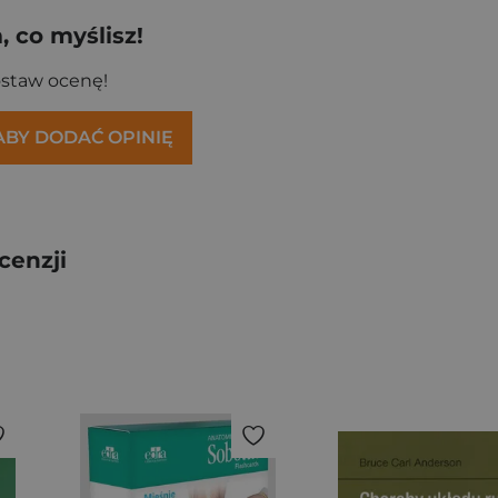
 co myślisz!
ostaw ocenę!
 ABY DODAĆ OPINIĘ
cenzji