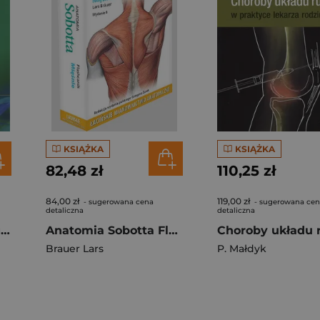
KSIĄŻKA
KSIĄŻKA
82,48 zł
110,25 zł
84,00 zł
119,00 zł
- sugerowana cena
- sugerowana ce
detaliczna
detaliczna
Atlas technik chirurgicznych górnego odcinka przewodu pokarmowego i jelita cienkiego
Anatomia Sobotta Flashcards. Mięśnie. Łacińskie mianownictwo anatomiczne
Brauer Lars
P. Małdyk