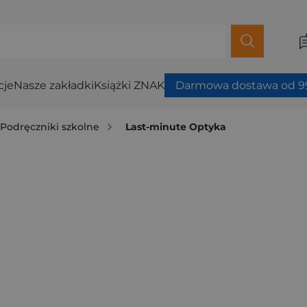
cje
Nasze zakładki
Książki ZNAK
Darmowa dostawa od 99
Podręczniki szkolne
Last-minute Optyka