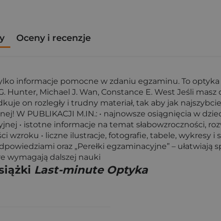
y
Oceny i recenzje
e tylko informacje pomocne w zdaniu egzaminu. To optyka
. Hunter, Michael J. Wan, Constance E. West Jeśli masz
kuje on rozległy i trudny materiał, tak aby jak najszybc
nej! W PUBLIKACJI M.IN.: • najnowsze osiągnięcia w dzi
yjnej • istotne informacje na temat słabowzroczności, 
 wzroku • liczne ilustracje, fotografie, tabele, wykresy 
odpowiedziami oraz „Perełki egzaminacyjne” – ułatwiają 
re wymagają dalszej nauki
siążki
Last-minute Optyka