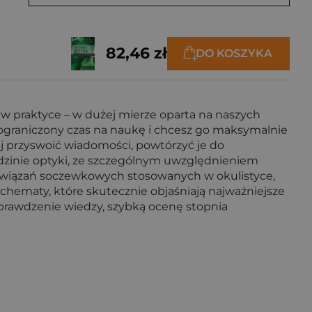
82,46 zł
DO KOSZYKA
 w praktyce – w dużej mierze oparta na naszych
 ograniczony czas na naukę i chcesz go maksymalnie
iej przyswoić wiadomości, powtórzyć je do
edzinie optyki, ze szczególnym uwzględnieniem
rozwiązań soczewkowych stosowanych w okulistyce,
i schematy, które skutecznie objaśniają najważniejsze
sprawdzenie wiedzy, szybką ocenę stopnia