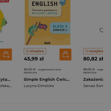
KSIĄŻKA
KSIĄŻKA
45,99 zł
80,82 zł
60,00 zł
99,00 zł
a
- sugerowana cena
- sugerowa
detaliczna
detaliczna
Lokomotywa 1 Czytam i piszę Ćwiczenia cz 3 EDYCJA 2026
Simple English Ćwiczenia z gramatyki dla uczniów z dysleksją klasa 5 semestr 1
olska
,
Barbara Szczawińska
Lucyna Gimzicka
,
Królikowska-Czarnota Katarzyna
Janusz Świetliń
,
K