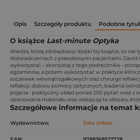
Opis
Szczegóły produktu
Podobne tytuł
O książce
Last-minute Optyka
Wiedza, którą zdobędziesz dzięki tej książce, to ni
doświadczeniach z prawdziwymi pacjentami. David G
wykorzystać – skorzystaj z tego podręcznika – porząd
egzaminów, a potem wykorzystać w praktyce klinicz
soczewek wewnątrzgałkowych oraz chirurgii refrakc
refrakcji, doboru pomocy optycznych, badania ostrości
pojęcia • praktyczny układ ponad 200 pytań wraz z 
opanowania materiału oraz wskazują te obszary, któ
Szczegółowe informacje na temat k
Wydawnictwo:
Edra Urban
EAN:
9788368527728