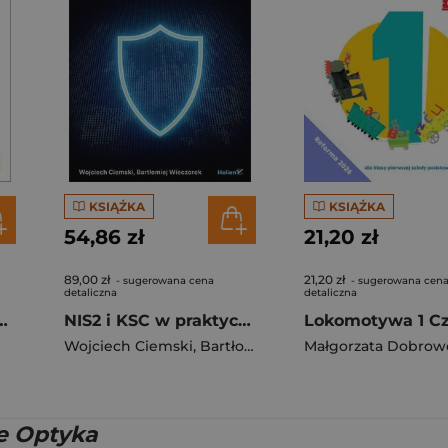
KSIĄŻKA
KSIĄŻKA
54,86 zł
21,20 zł
89,00 zł
21,20 zł
- sugerowana cena
- sugerowana cen
detaliczna
detaliczna
metria B2/2 dla klasy 4 szkoły podstawowej EDYCJA 2026
NIS2 i KSC w praktyce. Przewodnik wdrożeniowy dla organizacji
Wojciech Ciemski
,
Bartłomiej Wieczorek
Małgorzata Dobrow
e Optyka