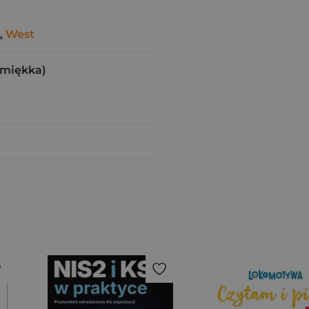
,
West
(miękka)