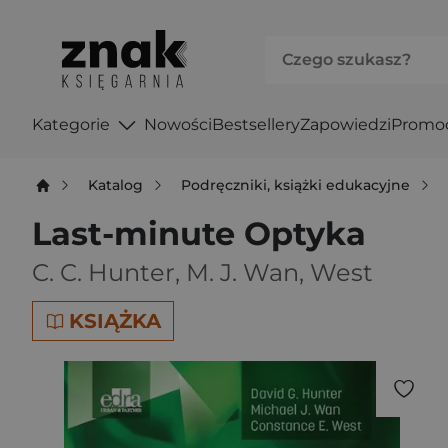
Kategorie
Nowości
Bestsellery
Zapowiedzi
Promo
Katalog
Podręczniki, książki edukacyjne
Last-minute Optyka
C. C. Hunter
,
M. J. Wan
,
West
KSIĄŻKA