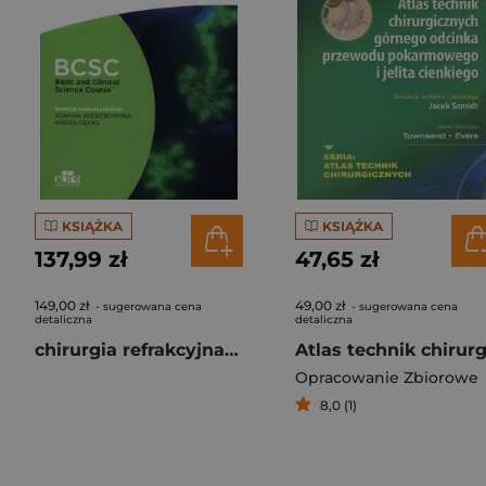
KSIĄŻKA
KSIĄŻKA
137,99 zł
47,65 zł
149,00 zł
49,00 zł
- sugerowana cena
- sugerowana cena
detaliczna
detaliczna
chirurgia refrakcyjna 13. BCSC basic and clinical science course
Opracowanie Zbiorowe
8,0 (1)