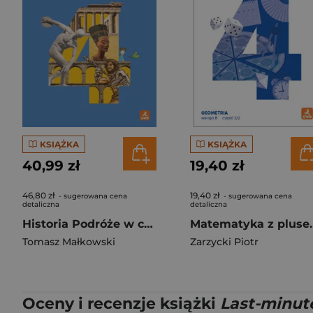
KSIĄŻKA
KSIĄŻKA
40,99 zł
19,40 zł
46,80 zł
19,40 zł
- sugerowana cena
- sugerowana cena
detaliczna
detaliczna
Historia Podróże w czasie podręcznik dla klasy 4 szkoły podstawowej EDYCJA 2026
Matematyka z plusem ćwiczenia Geo
Tomasz Małkowski
Zarzycki Piotr
Oceny i recenzje książki
Last-minut