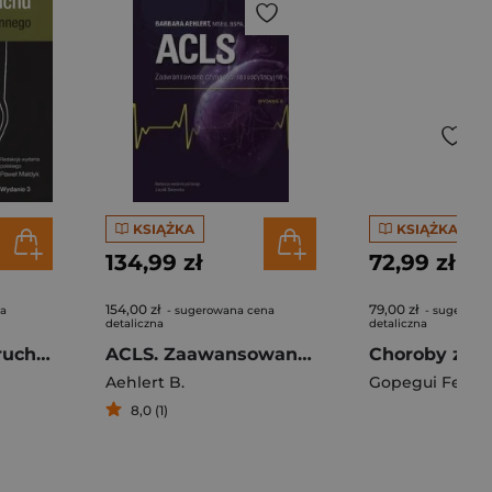
KSIĄŻKA
KSIĄŻKA
134,99 zł
72,99 zł
154,00 zł
79,00 zł
na
- sugerowana cena
- sugerowa
detaliczna
detaliczna
Choroby układu ruchu w praktyce lekarza rodzinnego
ACLS. Zaawansowane czynności resuscytacyjne
Aehlert B.
Gopegui Fernan
8,0 (1)