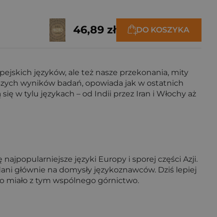
46,89 zł
DO KOSZYKA
opejskich języków, ale też nasze przekonania, mity
owszych wyników badań, opowiada jak w ostatnich
ię w tylu językach – od Indii przez Iran i Włochy aż
jpopularniejsze języki Europy i sporej części Azji.
zdani głównie na domysły językoznawców. Dziś lepiej
 co miało z tym wspólnego górnictwo.