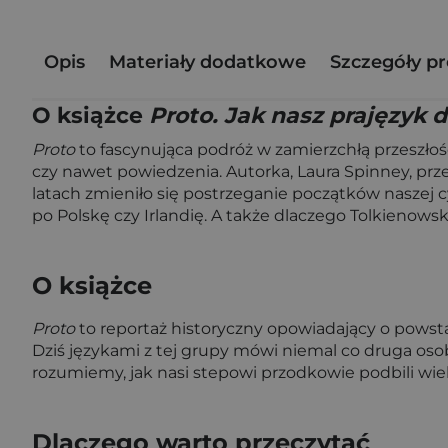
Opis
Materiały dodatkowe
Szczegóły p
O książce
Proto. Jak nasz prajęzyk 
Proto
to fascynująca podróż w zamierzchłą przeszłość,
czy nawet powiedzenia. Autorka, Laura Spinney, prz
latach zmieniło się postrzeganie początków naszej cy
po Polskę czy Irlandię. A także dlaczego Tolkienow
O książce
Proto
to reportaż historyczny opowiadający o powstan
Dziś językami z tej grupy mówi niemal co druga osoba
rozumiemy, jak nasi stepowi przodkowie podbili wiel
Dlaczego warto przeczytać