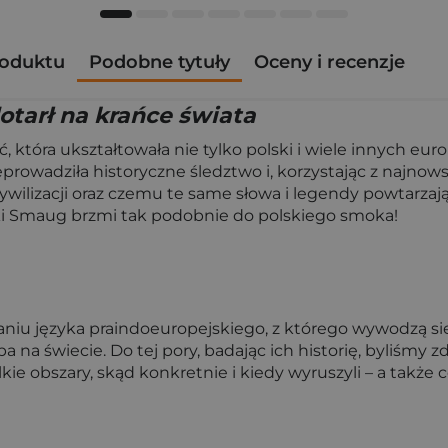
roduktu
Podobne tytuły
Oceny i recenzje
dotarł na krańce świata
 która ukształtowała nie tylko polski i wiele innych eur
eprowadziła historyczne śledztwo i, korzystając z najn
wilizacji oraz czemu te same słowa i legendy powtarzają s
ski Smaug brzmi tak podobnie do polskiego smoka!
iu języka praindoeuropejskiego, z którego wywodzą się na
 na świecie. Do tej pory, badając ich historię, byliśmy 
kie obszary, skąd konkretnie i kiedy wyruszyli – a także