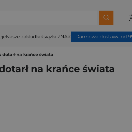
cje
Nasze zakładki
Książki ZNAK
Darmowa dostawa od 99
k dotarł na krańce świata
 dotarł na krańce świata