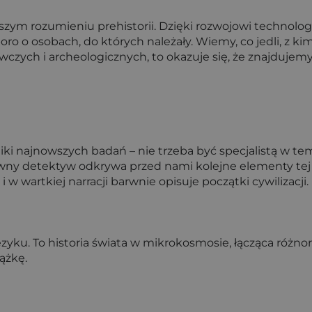
aszym rozumieniu prehistorii. Dzięki rozwojowi technol
o osobach, do których należały. Wiemy, co jedli, z kim s
czych i archeologicznych, to okazuje się, że znajdujemy
 najnowszych badań – nie trzeba być specjalistą w temac
awny detektyw odkrywa przed nami kolejne elementy tej 
w wartkiej narracji barwnie opisuje początki cywilizacji.
zyku. To historia świata w mikrokosmosie, łącząca różnor
ążkę.