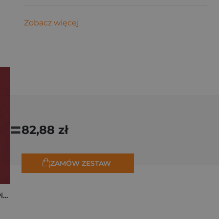
Zobacz więcej
=
82,88 zł
ZAMÓW ZESTAW
Kryminalne dzieje Piastów. Mroczna historia dynastii