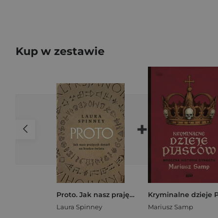
Kup w zestawie
+
Proto. Jak nasz prajęzyk dotarł na krańce świata
Laura Spinney
Mariusz Samp