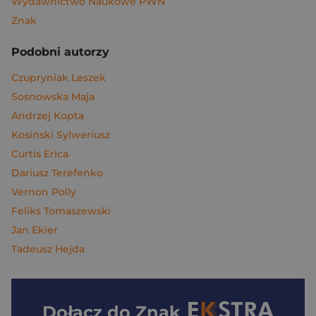
Wydawnictwo Naukowe PWN
Znak
Podobni autorzy
Czupryniak Leszek
Sosnowska Maja
Andrzej Kopta
Kosiński Sylweriusz
Curtis Erica
Dariusz Terefenko
Vernon Polly
Feliks Tomaszewski
Jan Ekier
Tadeusz Hejda
Dołącz do
Znak