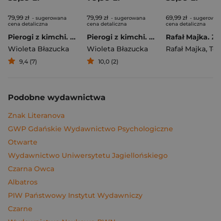
79,99 zł
79,99 zł
69,99 zł
- sugerowana
- sugerowana
- sugerowa
cena detaliczna
cena detaliczna
cena detaliczna
Pierogi z kimchi. Moje ulubione azjatyckie przepisy
Pierogi z kimchi. Moje ulubione azjatyckie przepisy - książka z autografem
Wioleta Błazucka
Wioleta Błazucka
Rafał Majka
,
Tomasz 
9,4 (7)
10,0 (2)
Podobne wydawnictwa
Znak Literanova
GWP Gdańskie Wydawnictwo Psychologiczne
Otwarte
Wydawnictwo Uniwersytetu Jagiellońskiego
Czarna Owca
Albatros
PIW Państwowy Instytut Wydawniczy
Czarne