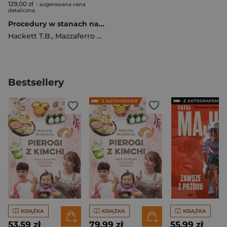
129,00 zł
- sugerowana cena
detaliczna
Procedury w stanach nagłych i intensywnej terapii w weterynarii
Hackett T.B.
,
Mazzaferro E.M.
Bestsellery
KSIĄŻKA
KSIĄŻKA
KSIĄŻKA
53,59 zł
79,99 zł
55,99 zł