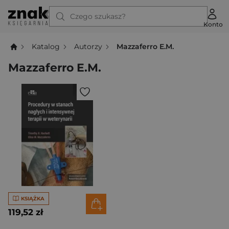
Czego szukasz?
Konto
Katalog
Autorzy
Mazzaferro E.M.
Mazzaferro E.M.
KSIĄŻKA
119,52 zł