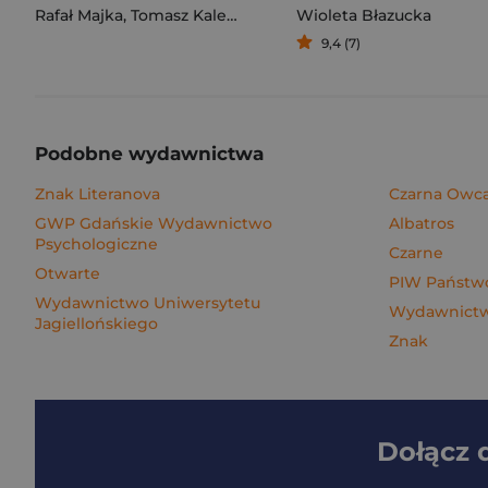
Rafał Majka
,
Tomasz Kalemba
Wioleta Błazucka
9,4 (7)
Podobne wydawnictwa
Znak Literanova
Czarna Owc
GWP Gdańskie Wydawnictwo
Albatros
Psychologiczne
Czarne
Otwarte
PIW Państwo
Wydawnictwo Uniwersytetu
Wydawnict
Jagiellońskiego
Znak
Dołącz