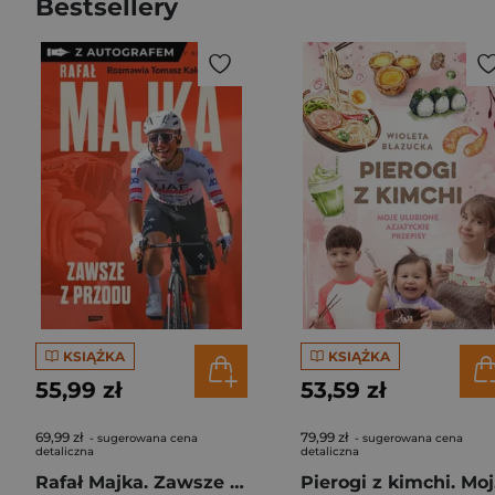
Bestsellery
KSIĄŻKA
KSIĄŻKA
55,99 zł
53,59 zł
69,99 zł
79,99 zł
- sugerowana cena
- sugerowana cena
detaliczna
detaliczna
Rafał Majka. Zawsze z przodu. Rozmawia Tomasz Kalemba - książka z autografem
Pie