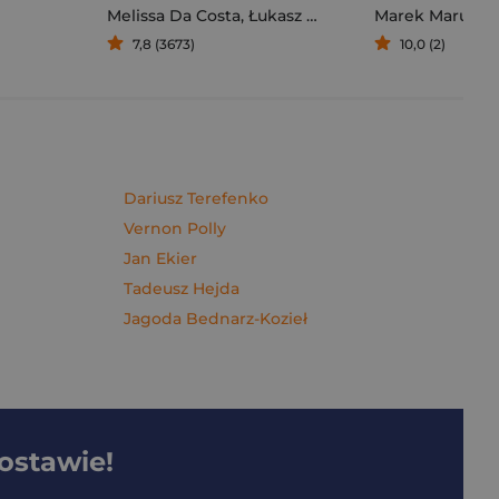
Melissa Da Costa
,
Łukasz Müller
Marek Maruszc
7,8 (3673)
10,0 (2)
Dariusz Terefenko
Vernon Polly
Jan Ekier
Tadeusz Hejda
Jagoda Bednarz-Kozieł
dostawie!