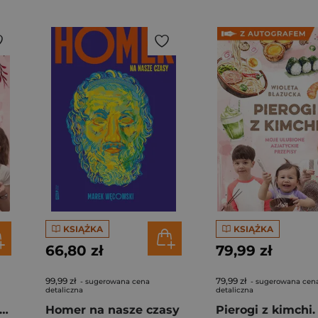
KSIĄŻKA
KSIĄŻKA
66,80 zł
79,99 zł
99,99 zł
79,99 zł
- sugerowana cena
- sugerowana cen
detaliczna
detaliczna
rogi z kimchi. Moje ulubione azjatyckie przepisy
Homer na nasze czasy