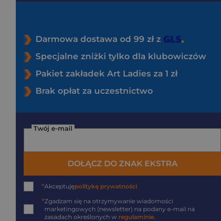
Darmowa dostawa od 99 zł z
Specjalne zniżki tylko dla klubowiczów
Pakiet zakładek Art Ladies za 1 zł
Brak opłat za uczestnictwo
Twój e-mail
DOŁĄCZ DO ZNAK EKSTRA
*
Akceptuję
politykę prywatności
*
Zgadzam się na otrzymywanie wiadomości
marketingowych (newsletter) na podany
e-mail
na
zasadach określonych w
regulaminie
.