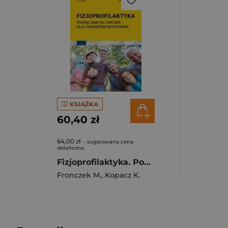
KSIĄŻKA
60,40 zł
64,00 zł
- sugerowana cena
detaliczna
Fizjoprofilaktyka. Podręcznik do ćwiczeń dla studentów fizjoterapii
Fronczek M.
,
Kopacz K.