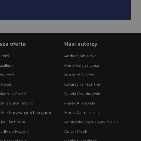
sza oferta
Nasi autorzy
ości
Andrzej Maleszka
sellery
Mario Vargas Llosa
owiedzi
Norman Davies
mocje
Katarzyna Michalak
sięcznik ZNAK
Sylwia Czubkowska
ążki z autografami
Marek Krajewski
ążki z barwionymi brzegami
Marek Maruszczak
 ks. Tischnera
Agnieszka Stążka-Gawrysiak
ładki do książek
Adam Mirek
by prezentowe
Maciej Siembieda