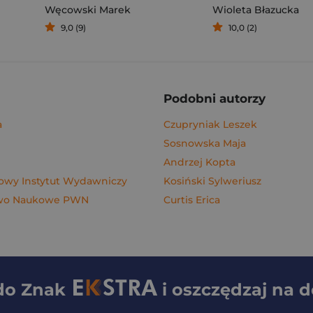
Węcowski Marek
Wioleta Błazucka
9,0 (9)
10,0 (2)
Podobni autorzy
a
Czupryniak Leszek
Sosnowska Maja
Andrzej Kopta
wy Instytut Wydawniczy
Kosiński Sylweriusz
wo Naukowe PWN
Curtis Erica
 do
Znak
i oszczędzaj na 