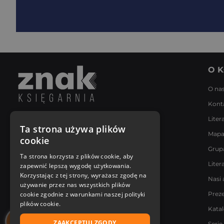
O K
O na
Kont
Liter
Napisz do nas
Ta strona używa plików
Mapa
Poniedziałek - Piątek
cookie
8:00 - 18:00
Grup
[email protected]
Ta strona korzysta z plików cookie, aby
Liter
zapewnić lepszą wygodę użytkowania.
Bądź z nami na bieżąco
Korzystając z tej strony, wyrażasz zgodę na
Nasi 
używanie przez nas wszystkich plików
cookie zgodnie z warunkami naszej polityki
Prez
plików cookie.
Kata
ZAAKCEPTUJ ZGODY
Serie