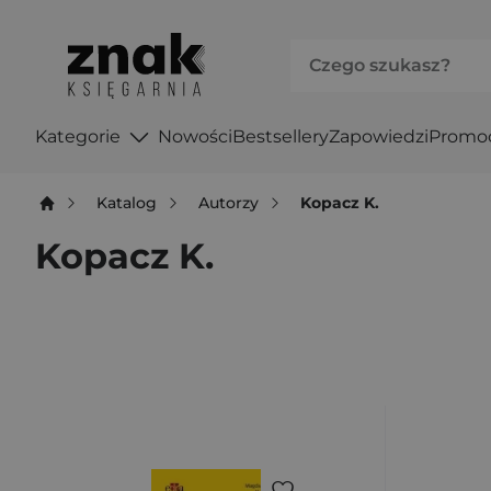
Kategorie
Nowości
Bestsellery
Zapowiedzi
Promo
Katalog
Autorzy
Kopacz K.
Kopacz K.