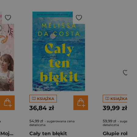
KSIĄŻKA
KSIĄŻKA
36,84 zł
39,99 zł
54,99 zł
59,99 zł
a
- sugerowana cena
- sugerowan
detaliczna
detaliczna
Pierogi z kimchi. Moje ulubione azjatyckie przepisy - książka z autografem
Cały ten błękit