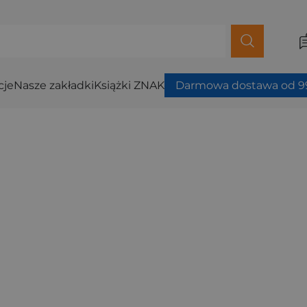
cje
Nasze zakładki
Książki ZNAK
Darmowa dostawa od 99