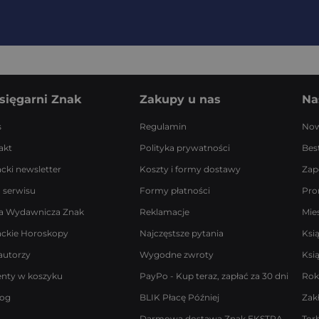
sięgarni Znak
Zakupy u nas
Na
s
Regulamin
Now
akt
Polityka prywatności
Best
acki newsletter
Koszty i formy dostawy
Zap
 serwisu
Formy płatności
Pro
a Wydawnicza Znak
Reklamacje
Mie
ackie Horoskopy
Najczęstsze pytania
Ksi
autorzy
Wygodne zwroty
Ksi
enty w koszyku
PayPo - Kup teraz, zapłać za 30 dni
Rok
log
BLIK Płacę Później
Zak
Darmowa dostawa Znak EKSTRA
Tor