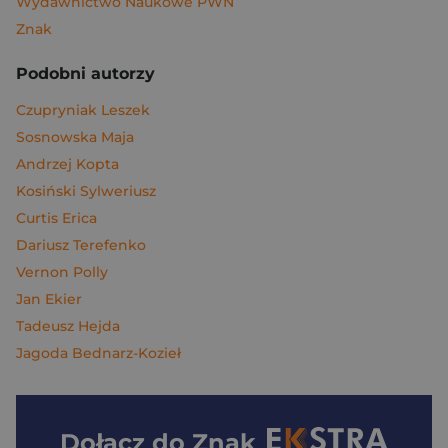
Wydawnictwo Naukowe PWN
Znak
Podobni autorzy
Czupryniak Leszek
Sosnowska Maja
Andrzej Kopta
Kosiński Sylweriusz
Curtis Erica
Dariusz Terefenko
Vernon Polly
Jan Ekier
Tadeusz Hejda
Jagoda Bednarz-Kozieł
Dołącz do
Znak