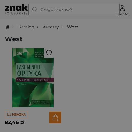
Czego szukasz?
Konto
Katalog
Autorzy
West
West
KSIĄŻKA
82,46 zł