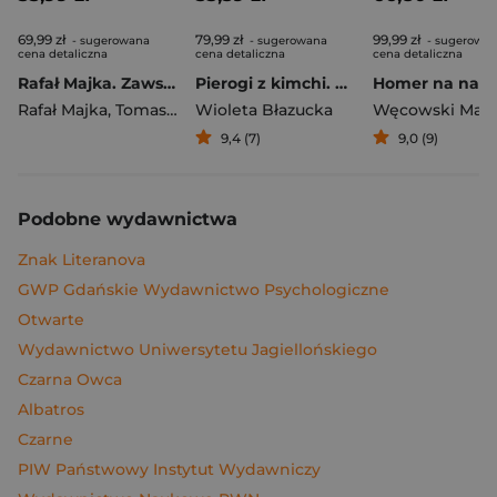
69,99 zł
79,99 zł
99,99 zł
- sugerowana
- sugerowana
- sugerowa
cena detaliczna
cena detaliczna
cena detaliczna
Rafał Majka. Zawsze z przodu. Rozmawia Tomasz Kalemba - książka z autografem
Pierogi z kimchi. Moje ulubione azjatyckie przepisy
Rafał Majka
,
Tomasz Kalemba
Wioleta Błazucka
Węcowski Mar
9,4 (7)
9,0 (9)
Podobne wydawnictwa
Znak Literanova
GWP Gdańskie Wydawnictwo Psychologiczne
Otwarte
Wydawnictwo Uniwersytetu Jagiellońskiego
Czarna Owca
Albatros
Czarne
PIW Państwowy Instytut Wydawniczy