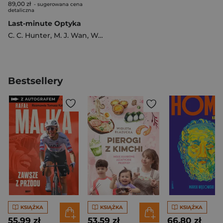
89,00 zł
- sugerowana cena
detaliczna
Last-minute Optyka
C. C. Hunter
,
M. J. Wan
,
West
Bestsellery
KSIĄŻKA
KSIĄŻKA
KSIĄŻKA
55,99 zł
53,59 zł
66,80 zł