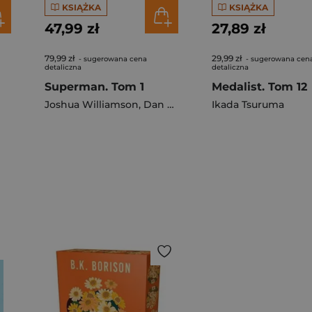
KSIĄŻKA
KSIĄŻKA
47,99 zł
27,89 zł
79,99 zł
29,99 zł
- sugerowana cena
- sugerowana cen
detaliczna
detaliczna
Superman. Tom 1
Medalist. Tom 12
Joshua Williamson
,
Dan Mora
Ikada Tsuruma