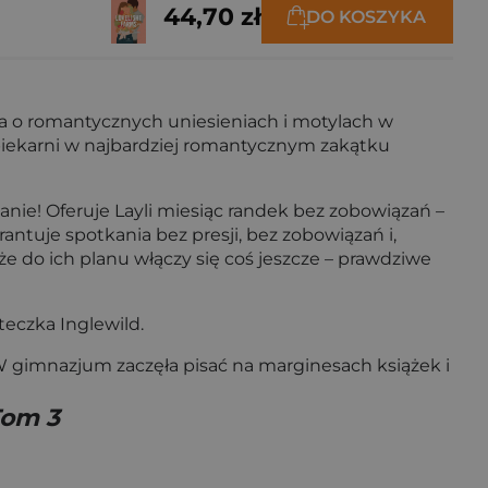
44,70 zł
DO KOSZYKA
ła o romantycznych uniesieniach i motylach w
 piekarni w najbardziej romantycznym zakątku
zanie! Oferuje Layli miesiąc randek bez zobowiązań –
ntuje spotkania bez presji, bez zobowiązań i,
że do ich planu włączy się coś jeszcze – prawdziwe
teczka Inglewild.
imnazjum zaczęła pisać na marginesach książek i
Tom 3