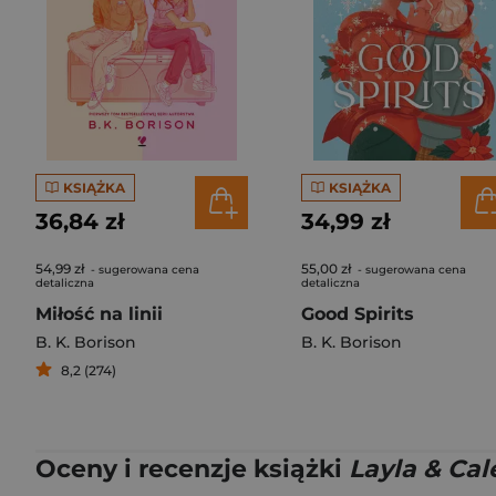
KSIĄŻKA
KSIĄŻKA
36,84 zł
34,99 zł
54,99 zł
55,00 zł
- sugerowana cena
- sugerowana cena
detaliczna
detaliczna
Miłość na linii
Good Spirits
B. K. Borison
B. K. Borison
8,2 (274)
Oceny i recenzje książki
Layla & Cal