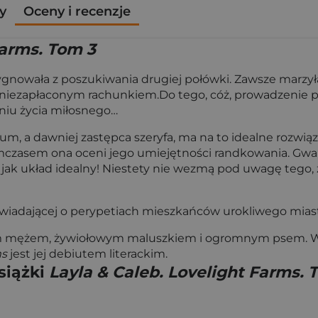
y
Oceny i recenzje
Farms. Tom 3
zygnowała z poszukiwania drugiej połówki. Zawsze marzy
u z niezapłaconym rachunkiem.Do tego, cóż, prowadzenie
iu życia miłosnego…
eum, a dawniej zastępca szeryfa, ma na to idealne rozwią
ymczasem ona oceni jego umiejętności randkowania. Gwara
 jak układ idealny! Niestety nie wezmą pod uwagę tego, 
opowiadającej o perypetiach mieszkańców urokliwego mias
m mężem, żywiołowym maluszkiem i ogromnym psem. W g
ms
jest jej debiutem literackim.
siążki
Layla & Caleb. Lovelight Farms. 