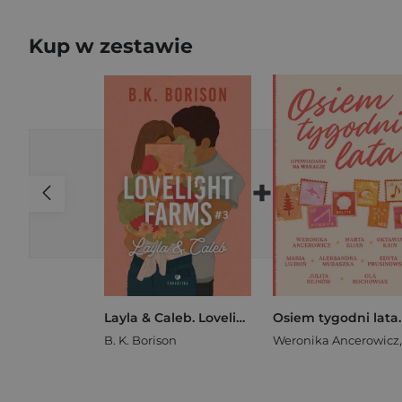
Kup w zestawie
+
Layla & Caleb. Lovelight Farms. Tom 3
B. K. Borison
Weronika Ancerowicz