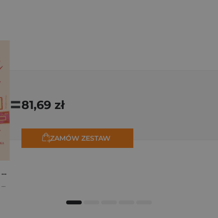
=
81,69 zł
ZAMÓW ZESTAW
Osiem tygodni lata. Opowiadania na wakacje
,
Marta Bijan
,
Oktawia Kain
,
Maria Lichoń
,
Aleksandra Muraszka
,
Edyt