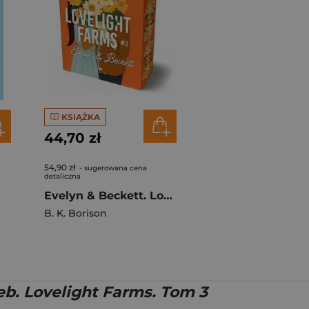
KSIĄŻKA
44,70 zł
54,90 zł
- sugerowana cena
detaliczna
Evelyn & Beckett. Lovelight Farms. Tom 2 (ilustrowane brzegi)
B. K. Borison
eb. Lovelight Farms. Tom 3