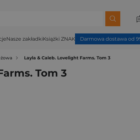
cje
Nasze zakładki
Książki ZNAK
Darmowa dostawa od 99
ieżowa
Layla & Caleb. Lovelight Farms. Tom 3
 Farms. Tom 3