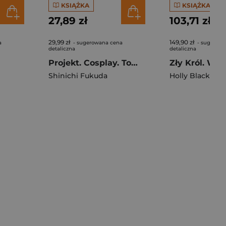
KSIĄŻKA
KSIĄŻKA
27,89 zł
103,71 zł
29,99 zł
149,90 zł
a
- sugerowana cena
- sugerowa
detaliczna
detaliczna
Projekt. Cosplay. Tom 14
Shinichi Fukuda
Holly Black