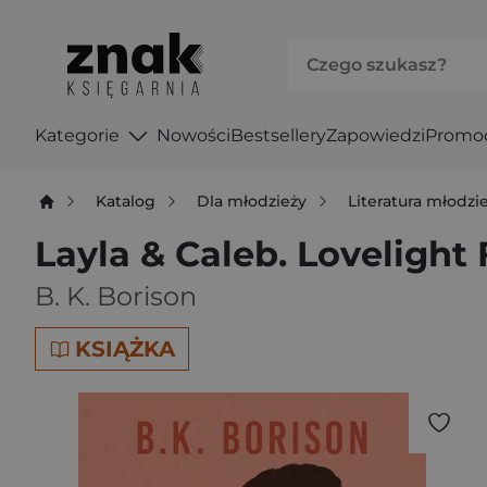
Kategorie
Nowości
Bestsellery
Zapowiedzi
Promo
Katalog
Dla młodzieży
Literatura młodz
Layla & Caleb. Lovelight
B. K. Borison
KSIĄŻKA