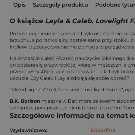
Opis
Szczegóły produktu
Podobne tytuł
O książce
Layla & Caleb. Lovelight 
Po kolejnej nieudanej randce Layla ostatecznie zre
brzuchu, a po raz kolejny została sama przy stolik
Inglewild zdecydowanie nie pomaga w porządkowan
Na szczęście Caleb Alvarez, nauczyciel lokalnego lic
on postara się przywrócić jej wiarę w mężczyzn, a t
przede wszystkim, bez rozczarowań – dla Layli brzmi
uczucie. Czy Caleb i Layla zdołają się sobie oprzeć?
“Mixed signals” to 3. tom serii “Lovelight Farms”, 
B.K. Borison
mieszka w Baltimore ze swoim słodki
od tamtej pory pisze już nieustannie.
Lovelight Far
Szczegółowe informacje na temat k
Wydawnictwo:
Endorfina