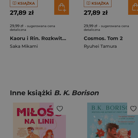
KSIĄŻKA
KSIĄŻKA
27,89 zł
27,89 zł
29,99 zł
29,99 zł
- sugerowana cena
- sugerowana cena
detaliczna
detaliczna
Kaoru i Rin. Rozkwitając z tobą. Tom 10
Cosmos. Tom 2
Saka Mikami
Ryuhei Tamura
Inne książki
B. K. Borison