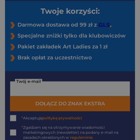
Twoje korzyści:
Darmowa dostawa od 99 zł z
Specjalne zniżki tylko dla klubowiczów
Pakiet zakładek Art Ladies za 1 zł
Brak opłat za uczestnictwo
Twój e-mail
DOŁĄCZ DO ZNAK EKSTRA
*
Akceptuję
politykę prywatności
*
Zgadzam się na otrzymywanie wiadomości
marketingowych (newsletter) na podany
e-mail
na
zasadach określonych w
regulaminie
.