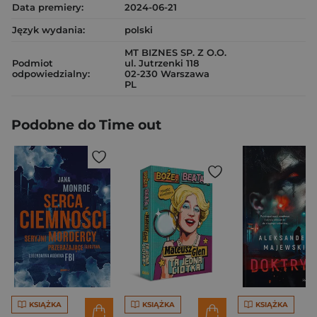
Data premiery:
2024-06-21
Język wydania:
polski
MT BIZNES SP. Z O.O.
Podmiot
ul. Jutrzenki 118
odpowiedzialny:
02-230 Warszawa
PL
Podobne do Time out
KSIĄŻKA
KSIĄŻKA
KSIĄŻKA