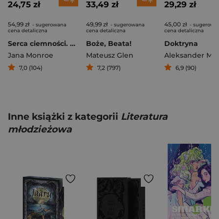
24,75 zł
33,49 zł
29,29 zł
54,99 zł
49,99 zł
45,00 zł
- sugerowana
- sugerowana
- sugerowa
cena detaliczna
cena detaliczna
cena detaliczna
Serca ciemności. Seryjni mordercy, przerażające śledztwa, legendarna agentka FBI
Boże, Beata!
Doktryna
Jana Monroe
Mateusz Glen
7,0 (104)
7,2 (797)
6,9 (90)
Inne książki z kategorii
Literatura
młodzieżowa