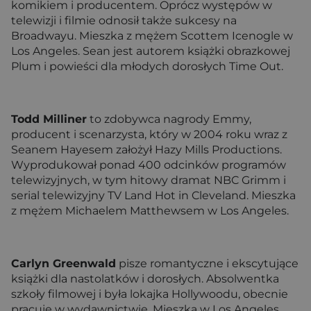
komikiem i producentem. Oprócz występów w
telewizji i filmie odnosił także sukcesy na
Broadwayu. Mieszka z mężem Scottem Icenogle w
Los Angeles. Sean jest autorem książki obrazkowej
Plum i powieści dla młodych dorosłych Time Out.
Todd Milliner
to zdobywca nagrody Emmy,
producent i scenarzysta, który w 2004 roku wraz z
Seanem Hayesem założył Hazy Mills Productions.
Wyprodukował ponad 400 odcinków programów
telewizyjnych, w tym hitowy dramat NBC Grimm i
serial telewizyjny TV Land Hot in Cleveland. Mieszka
z mężem Michaelem Matthewsem w Los Angeles.
Carlyn Greenwald
pisze romantyczne i ekscytujące
książki dla nastolatków i dorosłych. Absolwentka
szkoły filmowej i była lokajka Hollywoodu, obecnie
pracuje w wydawnictwie. Mieszka w Los Angeles,