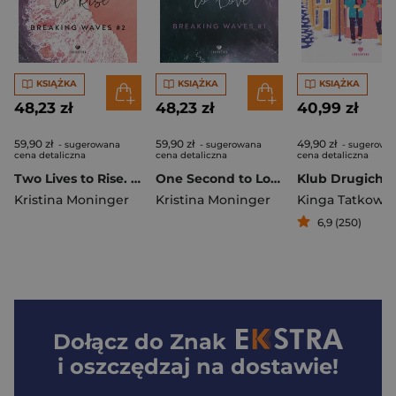
KSIĄŻKA
KSIĄŻKA
KSIĄŻKA
48,23 zł
48,23 zł
40,99 zł
59,90 zł
59,90 zł
49,90 zł
- sugerowana
- sugerowana
- sugerowa
cena detaliczna
cena detaliczna
cena detaliczna
Two Lives to Rise. Breaking Waves. Tom 2
One Second to Love. Breaking Waves. Tom 1
Kristina Moninger
Kristina Moninger
Kinga Tatkows
6,9 (250)
Dołącz do
Znak
i oszczędzaj na dostawie!