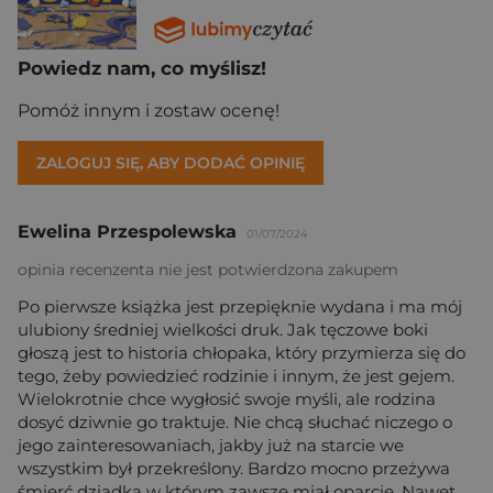
Powiedz nam, co myślisz!
Pomóż innym i zostaw ocenę!
ZALOGUJ SIĘ, ABY DODAĆ OPINIĘ
Ewelina Przespolewska
01/07/2024
opinia recenzenta nie jest potwierdzona zakupem
Po pierwsze książka jest przepięknie wydana i ma mój
ulubiony średniej wielkości druk. Jak tęczowe boki
głoszą jest to historia chłopaka, który przymierza się do
tego, żeby powiedzieć rodzinie i innym, że jest gejem.
Wielokrotnie chce wygłosić swoje myśli, ale rodzina
dosyć dziwnie go traktuje. Nie chcą słuchać niczego o
jego zainteresowaniach, jakby już na starcie we
wszystkim był przekreślony. Bardzo mocno przeżywa
śmierć dziadka w którym zawsze miał oparcie. Nawet