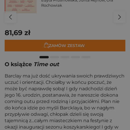
Edyta Prusinowska
,
Julita Rejnów
,
Ola
Rochowiak
81,69 zł
ZAMÓW ZESTAW
O książce
Time out
Barclay ma już dość ukrywania swoich prawdziwych
uczuć i orientacji. Chciałby w końcu poczuć, że
może być naprawdę sobą! I gdy nadchodzi dzień
jego 16. urodzin, postanawia, że nareszcie dokona
coming outu przed rodziną i przyjaciółmi. Plan nie
do końca idzie po myśli Barcklaya, bo w nagłym
przypływie odwagi, chłopak dzieli się swoją
tajemnicą z…całym miasteczkiem na festynie z
okazji inauguracji sezonu koszykarskiego! I gdy w