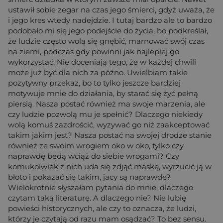
ustawił sobie zegar na czas jego śmierci, gdyż uważa, że
i jego kres wtedy nadejdzie. I tutaj bardzo ale to bardzo
podobało mi się jego podejście do życia, bo podkreślał,
że ludzie często wolą się gnębić, marnować swój czas
na ziemi, podczas gdy powinni jak najlepiej go
wykorzystać. Nie doceniają tego, że w każdej chwili
może już być dla nich za późno. Uwielbiam takie
pozytywny przekaz, bo to tylko jeszcze bardziej
motywuje mnie do działania, by starać się żyć pełną
piersią. Nasza postać również ma swoje marzenia, ale
czy ludzie pozwolą mu je spełnić? Dlaczego niekiedy
wolą komuś zazdrościć, wyzywać go niż zaakceptować
takim jakim jest? Nasza postać na swojej drodze stanie
również ze swoim wrogiem oko w oko, tylko czy
naprawdę będą wciąż do siebie wrogami? Czy
komukolwiek z nich uda się zdjąć maskę, wyrzucić ją w
błoto i pokazać się takim, jacy są naprawdę?
Wielokrotnie słyszałam pytania do mnie, dlaczego
czytam taką literaturę. A dlaczego nie? Nie lubię
powieści historycznych, ale czy to oznacza, że ludzi,
którzy je czytają od razu mam osądzać? To bez sensu.