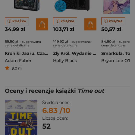
KSIĄŻKA
KSIĄŻKA
KSIĄŻKA
34,99 zł
103,71 zł
50,57 zł
59,90 zł
149,90 zł
84,90 zł
- sugerowana
- sugerowana
- sugerowa
cena detaliczna
cena detaliczna
cena detaliczna
Kroniki Jaaru. Czarny amulet (ilustrowane brzegi)
Zły Król. Wydanie specjalne
Smarkula. Tom
Adam Faber
Holly Black
9,0 (1)
Oceny i recenzje książki
Time out
Średnia ocen:
6.83
/10
Liczba ocen:
52