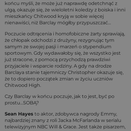
końcu myśli, że może już naprawdę odetchnąć z
ulgą, okazuje się, że wieloletni koledzy z boiska i inni
mieszkańcy Chitwood kryją w sobie więcej
nienawiści, niż Barclay mógłby przypuszczać…
Poczucie odtrącenia i homofobiczne żarty sprawiają,
że chłopak odchodzi z drużyny, rezygnując tym
samym ze swojej pasji i marzeń o stypendium
sportowym. Gdy wydawałoby się, że wszystko jest
już stracone, z pomocą przychodzą prawdziwi
przyjaciele i wsparcie rodziny. A gdy na drodze
Barclaya stanie tajemniczy Christopher okazuje się,
że to dopiero początek zmian w życiu uczniów
Chitwood High.
Czy Barclay w końcu poczuje, jak to jest, być po
prostu…SOBĄ?
Sean Hayes
to aktor, zdobywca nagrody Emmy,
najbardziej znany z roli Jacka McFarlanda w serialu
telewizyjnym NBC Will & Grace. Jest także pisarzem,