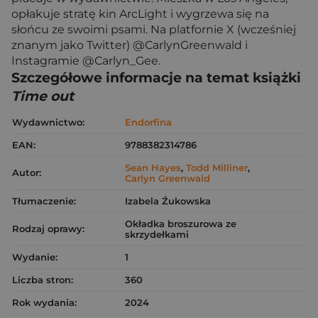
opłakuje stratę kin ArcLight i wygrzewa się na
słońcu ze swoimi psami. Na platfornie X (wcześniej
znanym jako Twitter) @CarlynGreenwald i
Instagramie @Carlyn_Gee.
Szczegółowe informacje na temat książki
Time out
Wydawnictwo:
Endorfina
EAN:
9788382314786
Sean Hayes
,
Todd Milliner
,
Autor:
Carlyn Greenwald
Tłumaczenie:
Izabela Źukowska
Okładka broszurowa ze
Rodzaj oprawy:
skrzydełkami
Wydanie:
1
Liczba stron:
360
Rok wydania:
2024