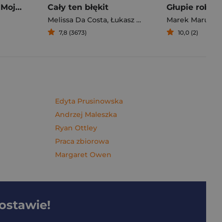
Pierogi z kimchi. Moje ulubione azjatyckie przepisy - książka z autografem
Cały ten błękit
Melissa Da Costa
,
Łukasz Müller
Marek Maruszc
7,8 (3673)
10,0 (2)
Edyta Prusinowska
Andrzej Maleszka
Ryan Ottley
Praca zbiorowa
Margaret Owen
dostawie!