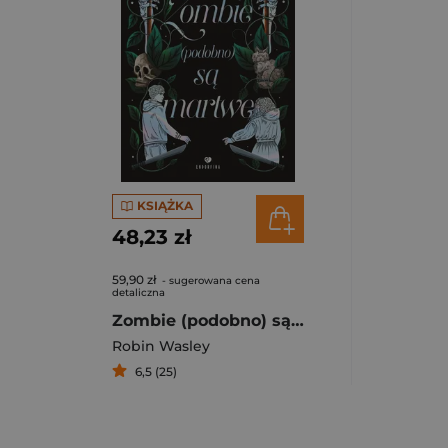
KSIĄŻKA
48,23 zł
59,90 zł
- sugerowana cena
detaliczna
Zombie (podobno) są martwe
Robin Wasley
6,5 (25)