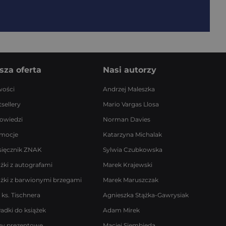
sza oferta
Nasi autorzy
ości
Andrzej Maleszka
sellery
Mario Vargas Llosa
owiedzi
Norman Davies
mocje
Katarzyna Michalak
sięcznik ZNAK
Sylwia Czubkowska
ążki z autografami
Marek Krajewski
ążki z barwionymi brzegami
Marek Maruszczak
 ks. Tischnera
Agnieszka Stążka-Gawrysiak
ładki do książek
Adam Mirek
by prezentowe
Maciej Siembieda