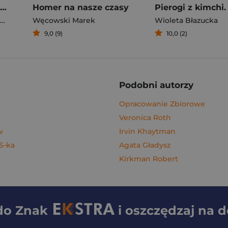
Rafał Majka. Zawsze z przodu. Rozmawia Tomasz Kalemba - książka z autografem
Homer na nasze czasy
Węcowski Marek
Wioleta Błazucka
9,0 (9)
10,0 (2)
Podobni autorzy
Opracowanie Zbiorowe
Veronica Roth
w
Irvin Khaytman
 S-ka
Agata Gładysz
Kirkman Robert
 do
Znak
i oszczędzaj na 