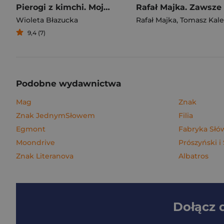
Pierogi z kimchi. Moje ulubione azjatyckie przepisy
Wioleta Błazucka
Rafał Majka
,
Tomasz Kalemba
9,4 (7)
Podobne wydawnictwa
Mag
Znak
Znak JednymSłowem
Filia
Egmont
Fabryka Słó
Moondrive
Prószyński i
Znak Literanova
Albatros
Dołącz