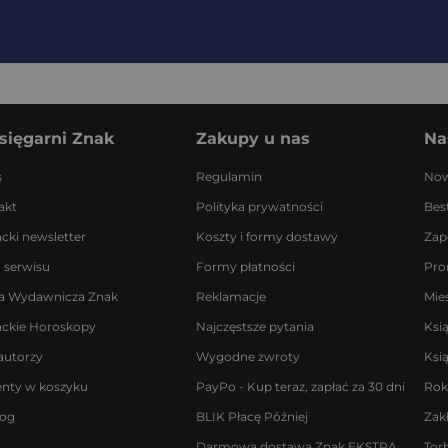
sięgarni Znak
Zakupy u nas
Na
s
Regulamin
Now
akt
Polityka prywatności
Best
acki newsletter
Koszty i formy dostawy
Zap
 serwisu
Formy płatności
Pro
a Wydawnicza Znak
Reklamacje
Mie
ackie Horoskopy
Najczęstsze pytania
Ksi
autorzy
Wygodne zwroty
Ksi
enty w koszyku
PayPo - Kup teraz, zapłać za 30 dni
Rok
log
BLIK Płacę Później
Zak
Darmowa dostawa Znak EKSTRA
Tor