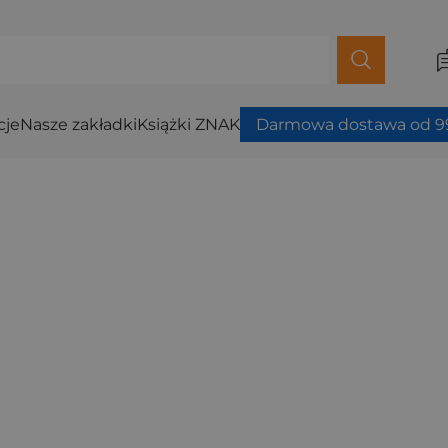
cje
Nasze zakładki
Książki ZNAK
Darmowa dostawa od 99