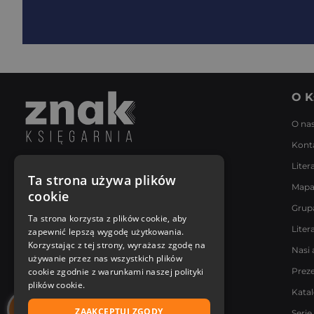
O K
O na
Kont
Liter
Napisz do nas
Ta strona używa plików
Mapa
Poniedziałek - Piątek
cookie
8:00 - 18:00
Grup
[email protected]
Ta strona korzysta z plików cookie, aby
Liter
zapewnić lepszą wygodę użytkowania.
Bądź z nami na bieżąco
Korzystając z tej strony, wyrażasz zgodę na
Nasi 
używanie przez nas wszystkich plików
cookie zgodnie z warunkami naszej polityki
Prez
plików cookie.
Kata
ZAAKCEPTUJ ZGODY
Serie