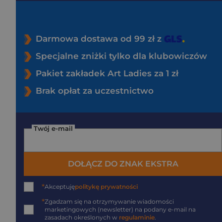
Darmowa dostawa od 99 zł z
Specjalne zniżki tylko dla klubowiczów
Pakiet zakładek Art Ladies za 1 zł
Brak opłat za uczestnictwo
Twój e-mail
DOŁĄCZ DO ZNAK EKSTRA
*
Akceptuję
politykę prywatności
*
Zgadzam się na otrzymywanie wiadomości
marketingowych (newsletter) na podany
e-mail
na
zasadach określonych w
regulaminie
.