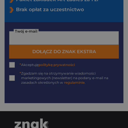
Brak opłat za uczestnictwo
Twój e-mail
DOŁĄCZ DO ZNAK EKSTRA
*
Akceptuję
politykę prywatności
*
Zgadzam się na otrzymywanie wiadomości
marketingowych (newsletter) na podany
e-mail
na
zasadach określonych w
regulaminie
.