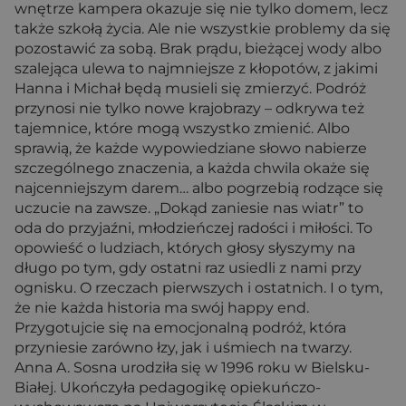
wnętrze kampera okazuje się nie tylko domem, lecz
także szkołą życia. Ale nie wszystkie problemy da się
pozostawić za sobą. Brak prądu, bieżącej wody albo
szalejąca ulewa to najmniejsze z kłopotów, z jakimi
Hanna i Michał będą musieli się zmierzyć. Podróż
przynosi nie tylko nowe krajobrazy – odkrywa też
tajemnice, które mogą wszystko zmienić. Albo
sprawią, że każde wypowiedziane słowo nabierze
szczególnego znaczenia, a każda chwila okaże się
najcenniejszym darem… albo pogrzebią rodzące się
uczucie na zawsze. „Dokąd zaniesie nas wiatr” to
oda do przyjaźni, młodzieńczej radości i miłości. To
opowieść o ludziach, których głosy słyszymy na
długo po tym, gdy ostatni raz usiedli z nami przy
ognisku. O rzeczach pierwszych i ostatnich. I o tym,
że nie każda historia ma swój happy end.
Przygotujcie się na emocjonalną podróż, która
przyniesie zarówno łzy, jak i uśmiech na twarzy.
Anna A. Sosna urodziła się w 1996 roku w Bielsku-
Białej. Ukończyła pedagogikę opiekuńczo-