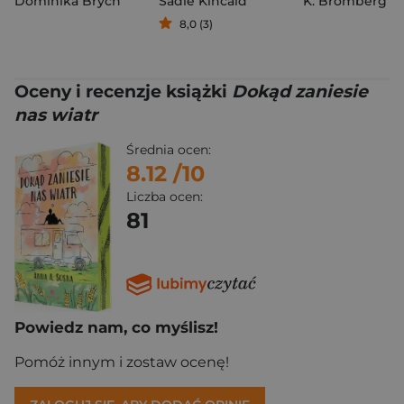
Dominika Brych
Sadie Kincaid
K. Bromberg
8,0 (3)
Oceny i recenzje książki
Dokąd zaniesie
nas wiatr
Średnia ocen:
8.12
/10
Liczba ocen:
81
Powiedz nam, co myślisz!
Pomóż innym i zostaw ocenę!