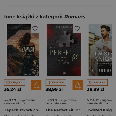
Inne książki z kategorii
Romans
KSIĄŻKA
KSIĄŻKA
KSIĄŻKA
35,24 zł
38,99 zł
38,89 zł
44,99 zł
54,99 zł
59,90 zł
- sugerowana
- sugerowana
- sugerowa
cena detaliczna
cena detaliczna
cena detaliczna
Zapach szkockich nocy
The Perfect Fit. Brakujący element