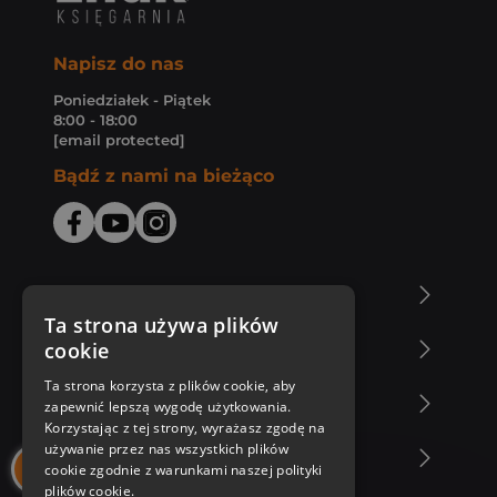
Napisz do nas
Poniedziałek - Piątek
8:00 - 18:00
[email protected]
Bądź z nami na bieżąco
O Księgarni Znak
Ta strona używa plików
cookie
Zakupy u nas
Ta strona korzysta z plików cookie, aby
Nasza oferta
zapewnić lepszą wygodę użytkowania.
Korzystając z tej strony, wyrażasz zgodę na
używanie przez nas wszystkich plików
Nasi autorzy
cookie zgodnie z warunkami naszej polityki
plików cookie.