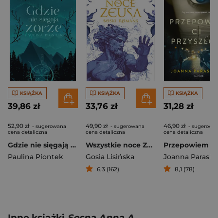
KSIĄŻKA
KSIĄŻKA
KSIĄŻKA
39,86 zł
33,76 zł
31,28 zł
52,90 zł
49,90 zł
46,90 zł
- sugerowana
- sugerowana
- sugerowa
cena detaliczna
cena detaliczna
cena detaliczna
Gdzie nie sięgają zorze
Wszystkie noce Zeusa. Boski romans
Paulina Piontek
Gosia Lisińska
Joanna Parasie
6,3 (162)
8,1 (78)
Inne książki
Sosna Anna A.