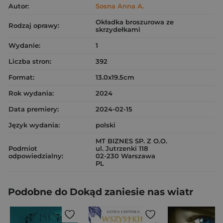
Autor:
Sosna Anna A.
Okładka broszurowa ze
Rodzaj oprawy:
skrzydełkami
Wydanie:
1
Liczba stron:
392
Format:
13.0x19.5cm
Rok wydania:
2024
Data premiery:
2024-02-15
Język wydania:
polski
MT BIZNES SP. Z O.O.
Podmiot
ul. Jutrzenki 118
odpowiedzialny:
02-230 Warszawa
PL
Podobne do Dokąd zaniesie nas wiatr