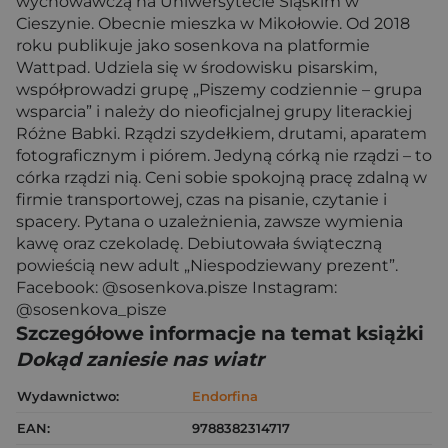
wychowawczą na Uniwersytecie Śląskim w
Cieszynie. Obecnie mieszka w Mikołowie. Od 2018
roku publikuje jako sosenkova na platformie
Wattpad. Udziela się w środowisku pisarskim,
współprowadzi grupę „Piszemy codziennie – grupa
wsparcia” i należy do nieoficjalnej grupy literackiej
Różne Babki. Rządzi szydełkiem, drutami, aparatem
fotograficznym i piórem. Jedyną córką nie rządzi – to
córka rządzi nią. Ceni sobie spokojną pracę zdalną w
firmie transportowej, czas na pisanie, czytanie i
spacery. Pytana o uzależnienia, zawsze wymienia
kawę oraz czekoladę. Debiutowała świąteczną
powieścią new adult „Niespodziewany prezent”.
Facebook: @sosenkova.pisze Instagram:
@sosenkova_pisze
Szczegółowe informacje na temat książki
Dokąd zaniesie nas wiatr
Wydawnictwo:
Endorfina
EAN:
9788382314717