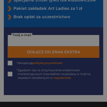
Specjalne zniżki tylko dla klubowiczów
Pakiet zakładek Art Ladies za 1 zł
Brak opłat za uczestnictwo
Twój e-mail
DOŁĄCZ DO ZNAK EKSTRA
*
Akceptuję
politykę prywatności
*
Zgadzam się na otrzymywanie wiadomości
marketingowych (newsletter) na podany
e-mail
na
zasadach określonych w
regulaminie
.