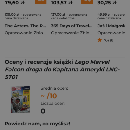
79,60 zł
103,57 zł
30,25 zł
109,00 zł
137,00 zł
49,99 zł
- sugerowana
- sugerowana
- sugerowa
cena detaliczna
cena detaliczna
cena detaliczna
The Aztecs. The Rise and Fall of a Mighty Empire
365 Days of Travel. Lonely Planet
Jaś i Małgosia
Opracowanie Zbiorowe
Opracowanie Zbiorowe
7,4 (8)
Oceny i recenzje książki
Lego Marvel
Falcon droga do Kapitana Ameryki LNC-
5701
Średnia ocen:
~
/10
Liczba ocen:
0
Powiedz nam, co myślisz!