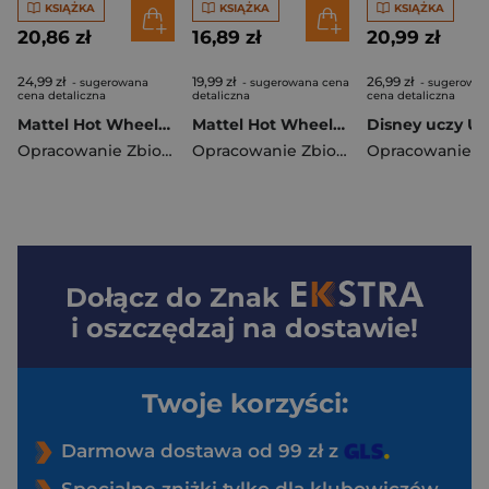
KSIĄŻKA
KSIĄŻKA
KSIĄŻKA
20,86 zł
16,89 zł
20,99 zł
24,99 zł
19,99 zł
26,99 zł
- sugerowana
- sugerowana cena
- sugerowa
cena detaliczna
detaliczna
cena detaliczna
Mattel Hot Wheels Turbo taxi! FLA-1606
Mattel Hot Wheels Szybkość moc błysk KOLS-1601
Opracowanie Zbiorowe
Opracowanie Zbiorowe
Dołącz do
Znak
i oszczędzaj na dostawie!
Twoje korzyści:
Darmowa dostawa od 99 zł z