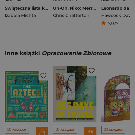
detaliczna
cena detaliczna
cena detaliczna
Świąteczna lista kosa
Uh-Oh, Niko: Merry Christmas
Leonardo da Vi
Izabela Michta
Chris Chatterton
Hawcock David
7,1 (37)
Inne książki
Opracowanie Zbiorowe
KSIĄŻKA
KSIĄŻKA
KSIĄŻKA