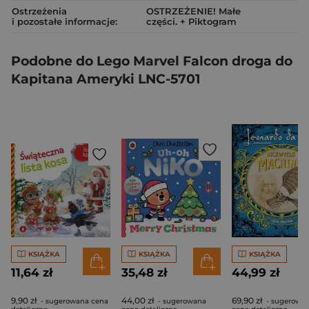
Ostrzeżenia
OSTRZEŻENIE! Małe
i pozostałe informacje:
części. + Piktogram
Podobne do Lego Marvel Falcon droga do
Kapitana Ameryki LNC-5701
KSIĄŻKA
KSIĄŻKA
KSIĄŻKA
11,64 zł
35,48 zł
44,99 zł
9,90 zł
44,00 zł
69,90 zł
- sugerowana cena
- sugerowana
- sugerowa