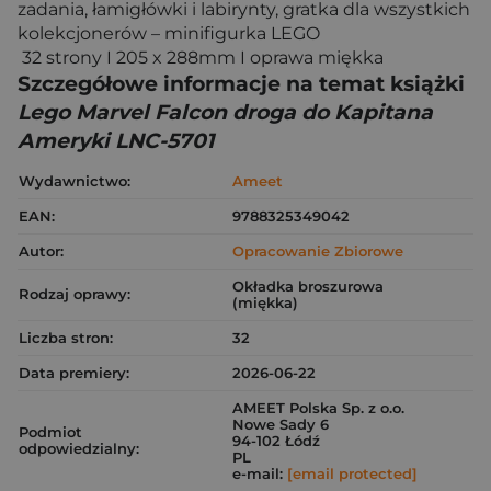
zadania, łamigłówki i labirynty, gratka dla wszystkich
kolekcjonerów – minifigurka LEGO
32 strony I 205 x 288mm I oprawa miękka
Szczegółowe informacje na temat książki
Lego Marvel Falcon droga do Kapitana
Ameryki LNC-5701
Wydawnictwo:
Ameet
EAN:
9788325349042
Autor:
Opracowanie Zbiorowe
Okładka broszurowa
Rodzaj oprawy:
(miękka)
Liczba stron:
32
Data premiery:
2026-06-22
AMEET Polska Sp. z o.o.
Nowe Sady 6
Podmiot
94-102 Łódź
odpowiedzialny:
PL
e-mail:
[email protected]