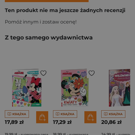
Ten produkt nie ma jeszcze żadnych recenzji
Pomóż innym i zostaw ocenę!
Z tego samego wydawnictwa
KSIĄŻKA
KSIĄŻKA
KSIĄŻKA
17,89 zł
17,29 zł
20,86 zł
19,99 zł
18,99 zł
24,99 zł
- sugerowana cena
- sugerowana
- sugerowa