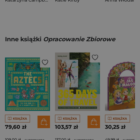
Katarzyna Campbell
Katie Kirby
Inne książki
Opracowanie Zbiorowe
KSIĄŻKA
KSIĄŻKA
KSIĄŻKA
79,60 zł
103,57 zł
30,25 zł
109,00 zł
137,00 zł
49,99 zł
- sugerowana
- sugerowana
- sugerowa