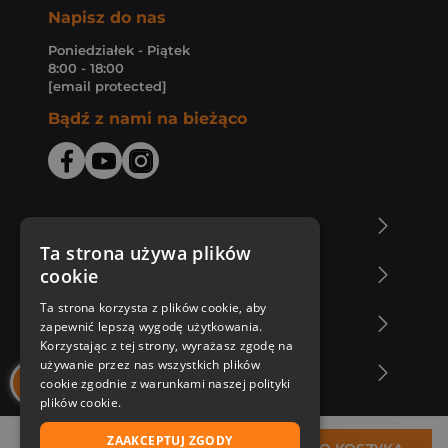
Napisz do nas
Poniedziałek - Piątek
8:00 - 18:00
[email protected]
Bądź z nami na bieżąco
O Księgarni Znak
Ta strona używa plików
cookie
Zakupy u nas
Ta strona korzysta z plików cookie, aby
Nasza oferta
zapewnić lepszą wygodę użytkowania.
Korzystając z tej strony, wyrażasz zgodę na
używanie przez nas wszystkich plików
Nasi autorzy
cookie zgodnie z warunkami naszej polityki
plików cookie.
ZAAKCEPTUJ ZGODY