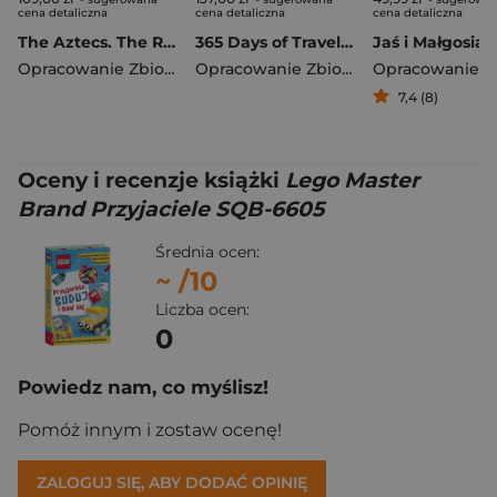
cena detaliczna
cena detaliczna
cena detaliczna
The Aztecs. The Rise and Fall of a Mighty Empire
365 Days of Travel. Lonely Planet
Jaś i Małgosia
Opracowanie Zbiorowe
Opracowanie Zbiorowe
7,4 (8)
Oceny i recenzje książki
Lego Master
Brand Przyjaciele SQB-6605
Średnia ocen:
~
/10
Liczba ocen:
0
Powiedz nam, co myślisz!
Pomóż innym i zostaw ocenę!
ZALOGUJ SIĘ, ABY DODAĆ OPINIĘ