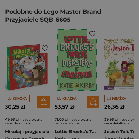
Podobne do Lego Master Brand
Przyjaciele SQB-6605
KSIĄŻKA
KSIĄŻKA
KSIĄŻKA
30,25 zł
53,57 zł
26,36 zł
49,99 zł
71,00 zł
39,99 zł
- sugerowana
- sugerowana
- sugerowa
cena detaliczna
cena detaliczna
cena detaliczna
Mikołaj i przyjaciele
Lottie Brooks’s Twelve Disasters of Christmas
Jesień Toli. Tol