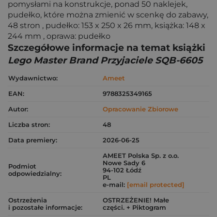
pomysłami na konstrukcje, ponad 50 naklejek,
pudełko, które można zmienić w scenkę do zabawy,
48 stron , pudełko: 153 x 250 x 26 mm, książka: 148 x
244 mm , oprawa: pudełko
Szczegółowe informacje na temat książki
Lego Master Brand Przyjaciele SQB-6605
Wydawnictwo:
Ameet
EAN:
9788325349165
Autor:
Opracowanie Zbiorowe
Liczba stron:
48
Data premiery:
2026-06-25
AMEET Polska Sp. z o.o.
Nowe Sady 6
Podmiot
94-102 Łódź
odpowiedzialny:
PL
e-mail:
[email protected]
Ostrzeżenia
OSTRZEŻENIE! Małe
i pozostałe informacje:
części. + Piktogram