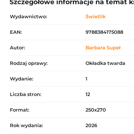
Szczegółowe informacje na temat k
Wydawnictwo:
Świetlik
EAN:
9788384175088
Autor:
Barbara Supeł
Rodzaj oprawy:
Okładka twarda
Wydanie:
1
Liczba stron:
12
Format:
250x270
Rok wydania:
2026