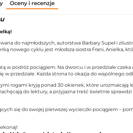
y
Oceny i recenzje
gu
elką!
ierowana do najmłodszych, autorstwa Barbary Supeł i zil
aterką nowego cyklu jest młodsza siostra Frani, Anielka,
tą w podróż pociągiem. Na dworcu i w przedziale czeka
 w przedziale. Każda strona to okazja do wspólnego odk
mi rogami kryją ponad 30 okienek, które urozmaicają le
 zachęcają do lektury, a przyjazna treść świetnie spraw
cych się do swojej pierwszej wycieczki pociągiem – pomo
zekonaj!