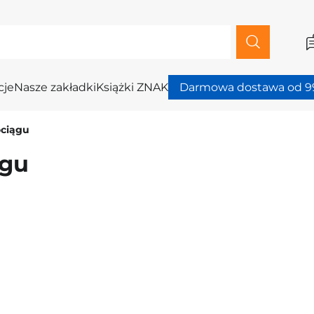
cje
Nasze zakładki
Książki ZNAK
Darmowa dostawa od 99
ociągu
ągu