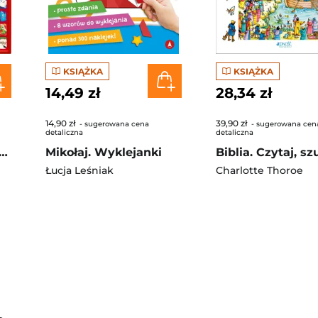
KSIĄŻKA
KSIĄŻKA
14,49 zł
28,34 zł
14,90 zł
39,90 zł
- sugerowana cena
- sugerowana cen
detaliczna
detaliczna
ikołaja na dobranoc. Czytamy i słuchamy
Mikołaj. Wyklejanki
Łucja Leśniak
Charlotte Thoroe