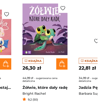
KSIĄŻKA
KSIĄŻKA
26,30 zł
22,81 zł
44,99 zł
34,99 zł
a
- sugerowana cena
- sugerowa
detaliczna
detaliczna
Jadzia Pętelka zostaje z nianią
Żółwie, które dały radę
Bright Rachel
Barbara Supeł
9,2 (50)