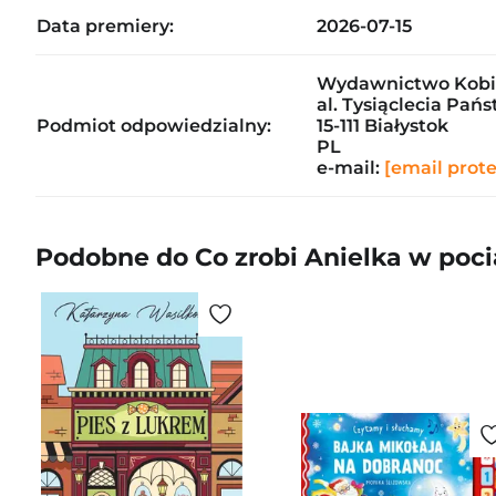
Data premiery:
2026-07-15
Wydawnictwo Kobie
al. Tysiąclecia Pań
Podmiot odpowiedzialny:
15-111 Białystok
PL
e-mail:
[email prot
Podobne do Co zrobi Anielka w poc