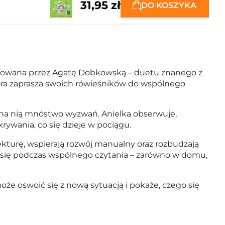
31,95 zł
DO KOSZYKA
ustrowana przez Agatę Dobkowską – duetu znanego z
 która zaprasza swoich rówieśników do wspólnego
 na nią mnóstwo wyzwań. Anielka obserwuje,
rywania, co się dzieje w pociągu.
kturę, wspierają rozwój manualny oraz rozbudzają
dzi się podczas wspólnego czytania – zarówno w domu,
że oswoić się z nową sytuacją i pokaże, czego się