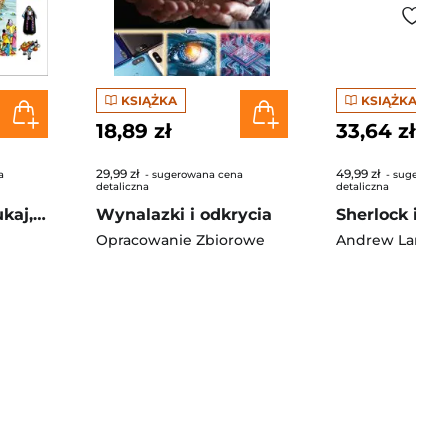
KSIĄŻKA
KSIĄŻKA
18,89 zł
33,64 zł
29,99 zł
49,99 zł
a
- sugerowana cena
- sugerowa
detaliczna
detaliczna
Biblia. Czytaj, szukaj, odkrywaj
Wynalazki i odkrycia
Opracowanie Zbiorowe
Andrew Lane