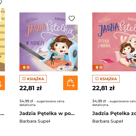
KSIĄŻKA
KSIĄŻKA
22,81 zł
22,81 zł
34,99 zł
34,99 zł
- sugerowana cena
- sugerowana cen
detaliczna
detaliczna
Kocioł w głowie. Co zrobi Frania?
Jadzia Pętelka w podróży
Barbara Supeł
Barbara Supeł