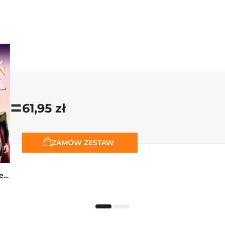
=
61,95 zł
ZAMÓW ZESTAW
K-popowe łowczynie demonów. Mój golden journal. Oficjalny dziennik