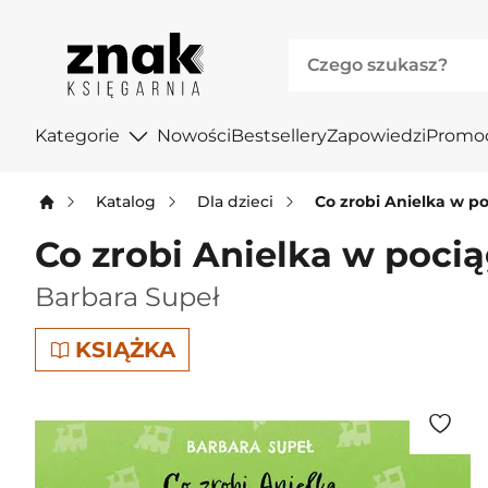
Kategorie
Nowości
Bestsellery
Zapowiedzi
Promo
Katalog
Dla dzieci
Co zrobi Anielka w p
Co zrobi Anielka w poci
Barbara Supeł
KSIĄŻKA