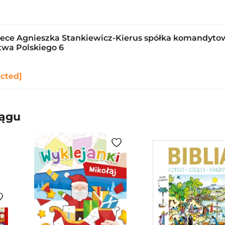
ce Agnieszka Stankiewicz-Kierus spółka komandyto
stwa Polskiego 6
ected]
iągu