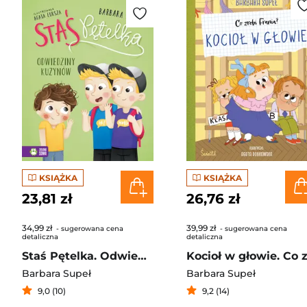
KSIĄŻKA
KSIĄŻKA
23,81 zł
26,76 zł
34,99 zł
39,99 zł
- sugerowana cena
- sugerowana cena
detaliczna
detaliczna
Staś Pętelka. Odwiedziny kuzynów
Barbara Supeł
Barbara Supeł
9,0 (10)
9,2 (14)