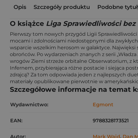
Opis
Szczegóły produktu
Podobne tytuł
O książce
Liga Sprawiedliwości bez 
Pierwszy tom nowych przygód Ligii Sprawiedliwości 
mocami i zdolnościami niedostępnymi dla zwykłych ś
wsparcie wszelkim herosom w galaktyce. Najwięksi 
obrońców. Po wydarzeniach znanych z serii „Władza A
wrogów Ziemi strzeże orbitalne Obserwatorium, z 
Infernem, przybierająca różne postacie i siejąca pos
zdrajcą? Za tom odpowiada jeden z najlepszych duet
materiały opublikowane pierwotnie w amerykańskich
Szczegółowe informacje na temat k
Wydawnictwo:
Egmont
EAN:
9788328173521
Autor:
Mark Waid
,
Dan M