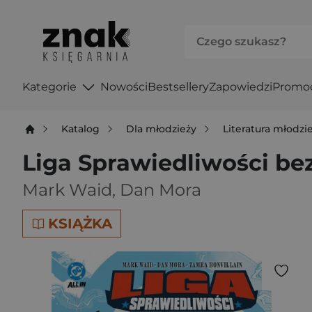
Kategorie
Nowości
Bestsellery
Zapowiedzi
Promo
Katalog
Dla młodzieży
Literatura młodz
Liga Sprawiedliwości bez
Mark Waid
,
Dan Mora
KSIĄŻKA