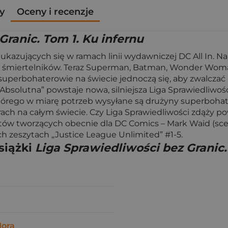
y
Oceny i recenzje
Granic. Tom 1. Ku infernu
ukazujących się w ramach linii wydawniczej DC All In. N
miertelników. Teraz Superman, Batman, Wonder Woman i i
superbohaterowie na świecie jednoczą się, aby zwalcza
bsolutna” powstaje nowa, silniejsza Liga Sprawiedliwośc
którego w miarę potrzeb wysyłane są drużyny superboha
trach na całym świecie. Czy Liga Sprawiedliwości zdąży p
ów tworzących obecnie dla DC Comics – Mark Waid (scena
 zeszytach „Justice League Unlimited” #1-5.
siążki
Liga Sprawiedliwości bez Granic.
ora