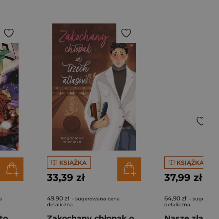
KSIĄŻKA
KSIĄŻKA
33,39 zł
37,99 zł
49,90 zł
64,90 zł
a
- sugerowana cena
- sugerowa
detaliczna
detaliczna
Niemożliwe Miasto. Avengers. Tom 1
Zakochany chłopak od trzech atlasów