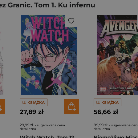
 Granic. Tom 1. Ku infernu
KSIĄŻKA
KSIĄŻKA
27,89 zł
56,66 zł
29,99 zł
89,99 zł
- sugerowana cena
- sugerowana cen
detaliczna
detaliczna
cha piosenka o miłości. Tom 10
Witch Watch. Tom 12