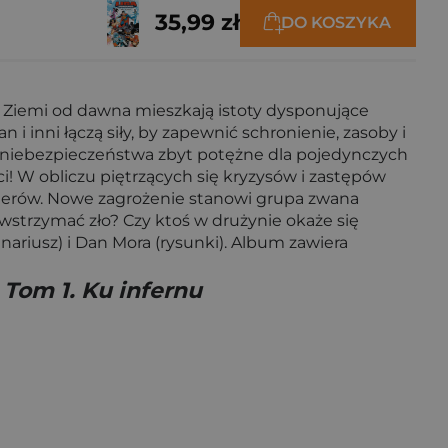
35,99 zł
DO KOSZYKA
a Ziemi od dawna mieszkają istoty dysponujące
nni łączą siły, by zapewnić schronienie, zasoby i
ć niebezpieczeństwa zbyt potężne dla pojedynczych
i! W obliczu piętrzących się kryzysów i zastępów
terów. Nowe zagrożenie stanowi grupa zwana
owstrzymać zło? Czy ktoś w drużynie okaże się
riusz) i Dan Mora (rysunki). Album zawiera
 Tom 1. Ku infernu