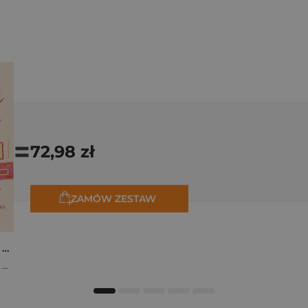
=
72,98 zł
ZAMÓW ZESTAW
Osiem tygodni lata. Opowiadania na wakacje
,
Marta Bijan
,
Oktawia Kain
,
Maria Lichoń
,
Aleksandra Muraszka
,
Edyt