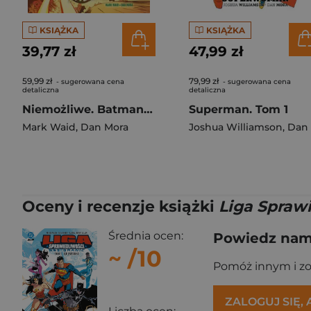
KSIĄŻKA
KSIĄŻKA
39,77 zł
47,99 zł
59,99 zł
79,99 zł
- sugerowana cena
- sugerowana cena
detaliczna
detaliczna
Niemożliwe. Batman/Superman. World's Finest. Tom 6
Superman. Tom 1
Mark Waid
,
Dan Mora
Joshua Williamson
,
Dan Mora
Oceny i recenzje książki
Liga Sprawi
Średnia ocen:
Powiedz nam,
~
/10
Pomóż innym i z
ZALOGUJ SIĘ,