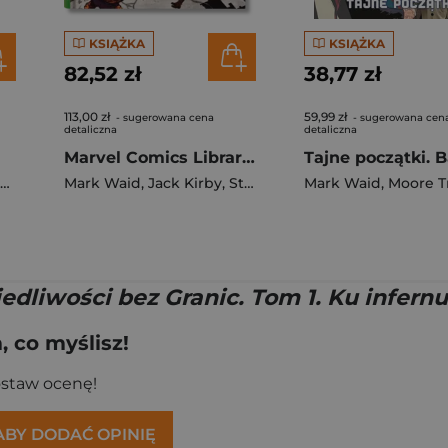
KSIĄŻKA
KSIĄŻKA
82,52 zł
38,77 zł
113,00 zł
59,99 zł
- sugerowana cena
- sugerowana cen
detaliczna
detaliczna
Marvel Comics Library. Fantastic Four. 1961–1963
Mark Waid
,
Jack Kirby
,
Stan Lee
Mark Waid
,
Moore Tr
edliwości bez Granic. Tom 1. Ku infernu
 co myślisz!
ostaw ocenę!
 ABY DODAĆ OPINIĘ