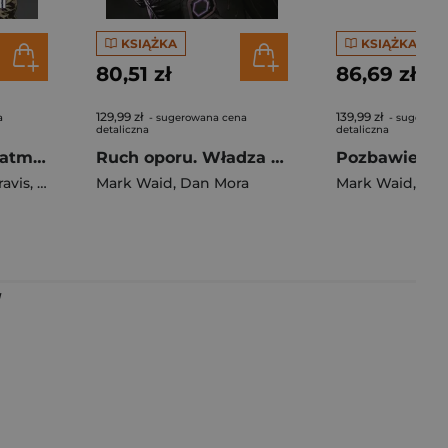
KSIĄŻKA
KSIĄŻKA
80,51 zł
86,69 zł
129,99 zł
139,99 zł
a
- sugerowana cena
- sugerowa
detaliczna
detaliczna
Tajne początki. Batman/Superman. World's Finest. Tom 5
Ruch oporu. Władza absolutna. Tom 2
avis
,
Steve Pugh
Mark Waid
,
Dan Mora
Mark Waid
,
Dan