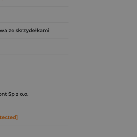
wa ze skrzydełkami
t Sp z o.o.
tected]