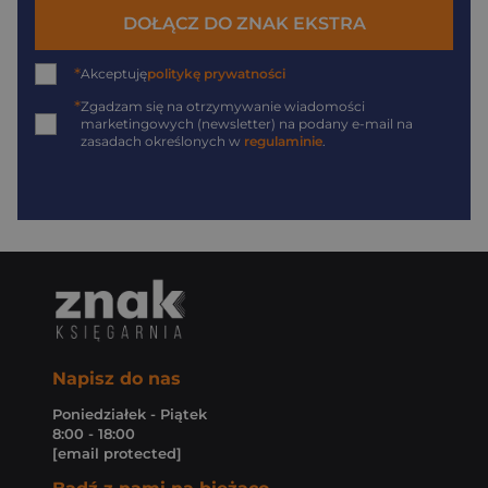
DOŁĄCZ DO ZNAK EKSTRA
*
Akceptuję
politykę prywatności
*
Zgadzam się na otrzymywanie wiadomości
marketingowych (newsletter) na podany
e-mail
na
zasadach określonych w
regulaminie
.
Napisz do nas
Poniedziałek - Piątek
8:00 - 18:00
[email protected]