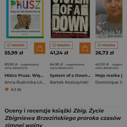
KSIĄŻKA
KSIĄŻKA
KSIĄŻKA
55,99 zł
41,24 zł
26,73 zł
89,90 zł
64,90 zł
40,00 zł
- sugerowana
- sugerowana
- sugerowa
cena detaliczna
cena detaliczna
cena detaliczna
Mistrz Prusz. Więcej niż jedno życie
System of a Down. Hipnotyczny krzyk wyd. 2
Anna Rudnicka-Litwinek
Bartek Koziczyński
Dominique Jar
8,3 (6)
Oceny i recenzje książki
Zbig. Życie
Zbigniewa Brzezińskiego proroka czasów
zimnej wojny