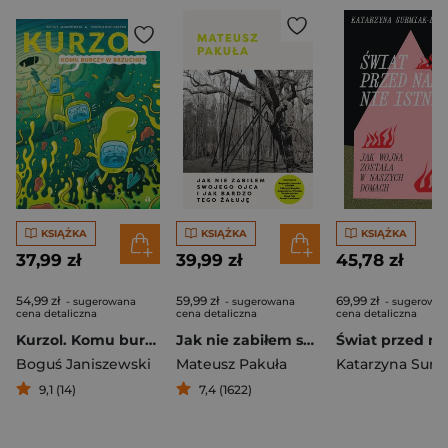
KSIĄŻKA
KSIĄŻKA
KSIĄŻKA
37,99 zł
39,99 zł
45,78 zł
54,99 zł
59,99 zł
69,99 zł
- sugerowana
- sugerowana
- sugerowa
cena detaliczna
cena detaliczna
cena detaliczna
Kurzol. Komu burczy w brzuchu?
Jak nie zabiłem swojego ojca i jak bardzo tego żałuję
Boguś Janiszewski
Mateusz Pakuła
9,1 (14)
7,4 (1622)