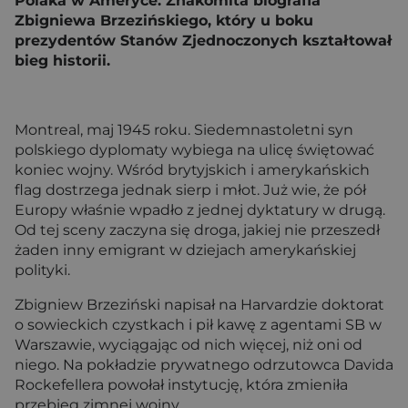
Polaka w Ameryce. Znakomita biografia
Zbigniewa Brzezińskiego, który u boku
prezydentów Stanów Zjednoczonych kształtował
bieg historii.
Montreal, maj 1945 roku. Siedemnastoletni syn
polskiego dyplomaty wybiega na ulicę świętować
koniec wojny. Wśród brytyjskich i amerykańskich
flag dostrzega jednak sierp i młot. Już wie, że pół
Europy właśnie wpadło z jednej dyktatury w drugą.
Od tej sceny zaczyna się droga, jakiej nie przeszedł
żaden inny emigrant w dziejach amerykańskiej
polityki.
Zbigniew Brzeziński napisał na Harvardzie doktorat
o sowieckich czystkach i pił kawę z agentami SB w
Warszawie, wyciągając od nich więcej, niż oni od
niego. Na pokładzie prywatnego odrzutowca Davida
Rockefellera powołał instytucję, która zmieniła
przebieg zimnej wojny.