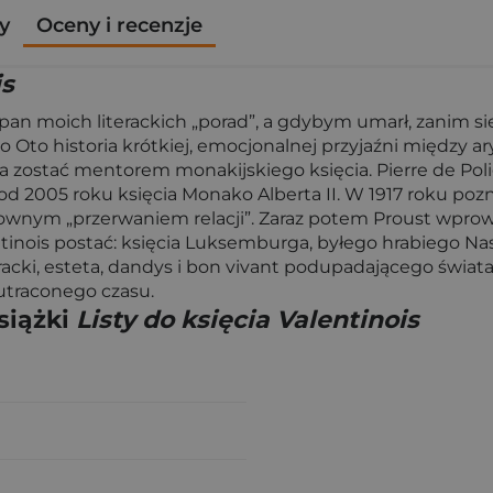
y
Oceny i recenzje
is
pan moich literackich „porad”, a gdybym umarł, zanim się
o Oto historia krótkiej, emocjonalnej przyjaźni między ar
ostać mentorem monakijskiego księcia. Pierre de Polign
od 2005 roku księcia Monako Alberta II. W 1917 roku poz
łtownym „przerwaniem relacji”. Zaraz potem Proust wpro
inois postać: księcia Luksemburga, byłego hrabiego Nas
iteracki, esteta, dandys i bon vivant podupadającego świa
utraconego czasu.
siążki
Listy do księcia Valentinois