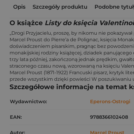
Opis
Szczegóły produktu
Podobne tytuł
O książce
Listy do księcia Valentino
„Drogi Przyjacielu, proszę, by nikomu nie pokazywał 
Marcel Proust do Pierre’a de Polignac, księcia Monak
doświadczeniem pisarskim, pragnąc bez powodzenia z
monakijskiej rodziny książęcej, dziadek panującego 
trzy lata później, zakończoną jednak prędkim, gwa
straconego czasu nową, wzorowaną na księciu Valent
Marcel Proust (1871-1922) Francuski pisarz, krytyk l
przede wszystkim dzięki powieści W poszukiwaniu 
Szczegółowe informacje na temat k
Wydawnictwo:
Eperons-Ostrogi
EAN:
9788366102408
Autor:
Marcel Proust