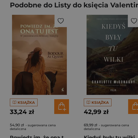
Podobne do Listy do księcia Valenti
KSIĄŻKA
KSIĄŻKA
33,24 zł
42,99 zł
54,90 zł
69,99 zł
- sugerowana cena
- sugerowana cena
detaliczna
detaliczna
Powiedz im, że ona tu jest. W poszukiwaniu królowej Malajhy.
Kiedyś były tu wilki