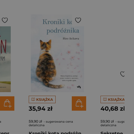
KSIĄŻKA
KSIĄŻKA
35,94 zł
40,68 zł
59,90 zł
59,90 zł
a
- sugerowana cena
- sugerowa
detaliczna
detaliczna
Pozdrawiam i przepraszam
Kroniki kota podróżnika