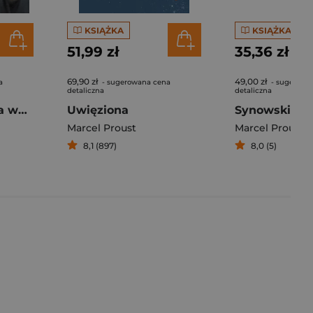
KSIĄŻKA
KSIĄŻKA
51,99 zł
35,36 zł
69,90 zł
49,00 zł
a
- sugerowana cena
- sugerowa
detaliczna
detaliczna
W stronę Swanna wyd. 2024
Uwięziona
Marcel Proust
Marcel Proust
8,1 (897)
8,0 (5)