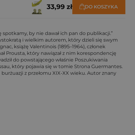
33,99 zł
DO KOSZYKA
 spotkamy, by nie dawał ich pan do publikacji.”
ystokratą i wielkim autorem, który dzieli się swym
ac, książę Valentinois (1895–1964), członek
nał Prousta, który nawiązał z nim korespondencję
wadził do powstającego właśnie Poszukiwania
sau, który pojawia się w tomie Strona Guermantes.
ta burżuazji z przełomu XIX-XX wieku. Autor znany