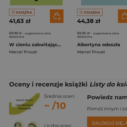
KSIĄŻKA
KSIĄŻKA
41,63 zł
44,38 zł
69,99 zł
69,90 zł
- sugerowana cena
- sugerowana cena
detaliczna
detaliczna
W cieniu zakwitających dziewcząt
Albertyna odeszła
Marcel Proust
Marcel Proust
Oceny i recenzje książki
Listy do ks
Średnia ocen:
Powiedz nam,
~
/10
Pomóż innym i z
ZALOGUJ SIĘ,
Liczba ocen: