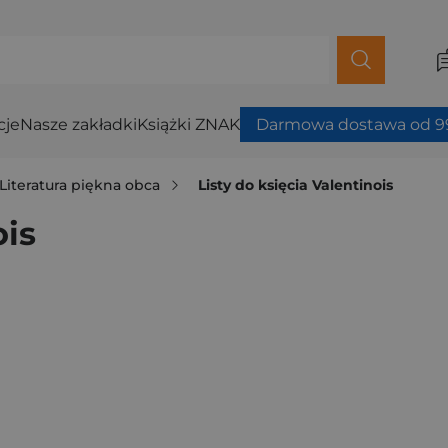
cje
Nasze zakładki
Książki ZNAK
Darmowa dostawa od 99
Literatura piękna obca
Listy do księcia Valentinois
ois