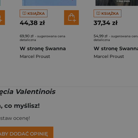
KSIĄŻKA
KSIĄŻKA
44,38 zł
37,34 zł
69,90 zł
54,99 zł
- sugerowana cena
- sugerowana cen
detaliczna
detaliczna
W stronę Swanna
Marcel Proust
Marcel Proust
ięcia Valentinois
 co myślisz!
ostaw ocenę!
 ABY DODAĆ OPINIĘ