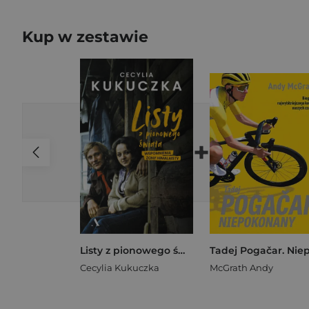
Kup w zestawie
+
Listy z pionowego świata. Wspomnienia żony himalaisty
Cecylia Kukuczka
McGrath Andy