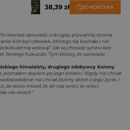
38,39 zł
DO KOSZYKA
. To również opowieść o drugiej, prywatnej stronie
nia: kim był człowiek, którego się kochało i nie
dziestokilkuletnią wdową? Jak wychować synów bez
et Jerzego Kukuczki. Tym bliższy, że opowieść
olskiego himalaisty, drugiego zdobywcy Korony
, poznałam dopiero po jego śmierci. Nigdy nie chciał
awdopodobnie nie chciał, byśmy drżeli o jego życie. I
, że skoro mówił, że do nas wróci, to wróci.
e nie wrócił.”