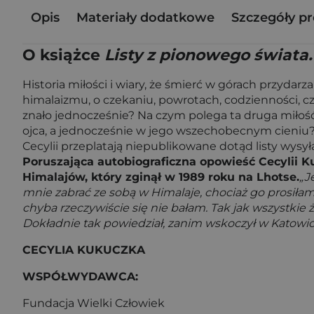
Opis
Materiały dodatkowe
Szczegóły p
O książce
Listy z pionowego świata
Historia miłości i wiary, że śmierć w górach przydarz
himalaizmu, o czekaniu, powrotach, codzienności, czu
znało jednocześnie? Na czym polega ta druga miłość,
ojca, a jednocześnie w jego wszechobecnym cieniu? 
Cecylii przeplatają niepublikowane dotąd listy wysy
Poruszająca autobiograficzna opowieść Cecylii K
Himalajów, który zginął w 1989 roku na Lhotse.
„J
mnie zabrać ze sobą w Himalaje, chociaż go prosiłam. 
chyba rzeczywiście się nie bałam. Tak jak wszystkie ż
Dokładnie tak powiedział, zanim wskoczył w Katowica
CECYLIA KUKUCZKA
WSPÓŁWYDAWCA:
Fundacja Wielki Człowiek