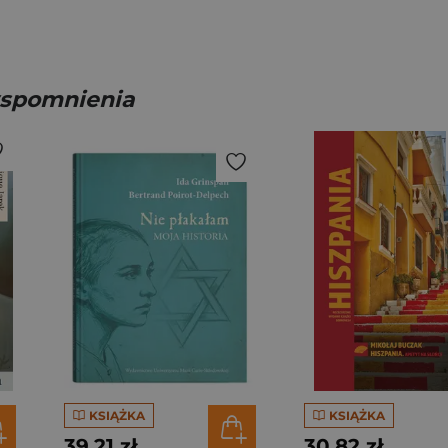
 wspomnienia
KSIĄŻKA
KSIĄŻKA
39,21 zł
30,82 zł