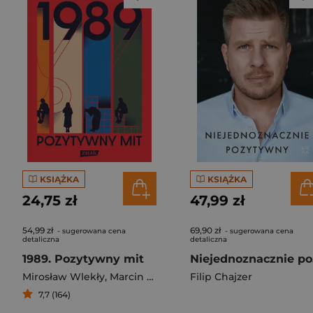
KSIĄŻKA
KSIĄŻKA
24,75 zł
47,99 zł
54,99 zł
69,90 zł
- sugerowana cena
- sugerowana cena
detaliczna
detaliczna
1989. Pozytywny mit
Ni
Mirosław Wlekły
,
Marcin Napiórkowski
Filip Chajzer
,
Katarzyna Szyngie
7,7 (164)