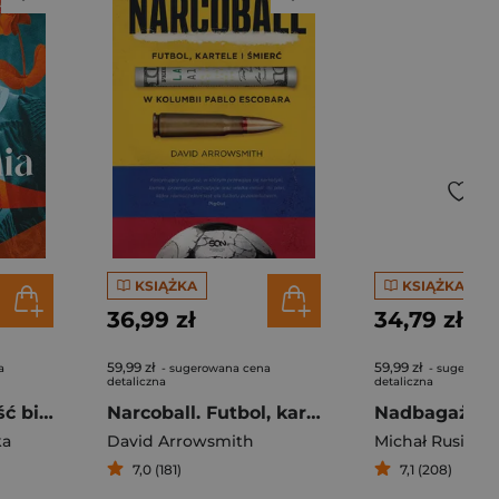
KSIĄŻKA
KSIĄŻKA
36,99 zł
34,79 zł
59,99 zł
59,99 zł
a
- sugerowana cena
- sugerowan
detaliczna
detaliczna
Alchemia. Powieść biograficzna o Marii Skłodowskiej-Curie
Narcoball. Futbol, kartele i śmierć w Kolumbii Pablo Escobara
Nadbagaż
ka
David Arrowsmith
Michał Rusinek
7,0 (181)
7,1 (208)