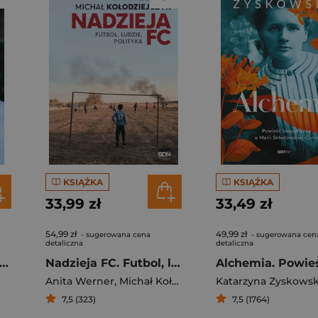
KSIĄŻKA
KSIĄŻKA
33,99 zł
33,49 zł
54,99 zł
49,99 zł
- sugerowana cena
- sugerowana cen
detaliczna
detaliczna
ejednoznacznie pozytywny
Nadzieja FC. Futbol, ludzie, polityka
ra
Anita Werner
,
Michał Kołodziejczyk
Katarzyna Zyskows
7,5 (323)
7,5 (1764)