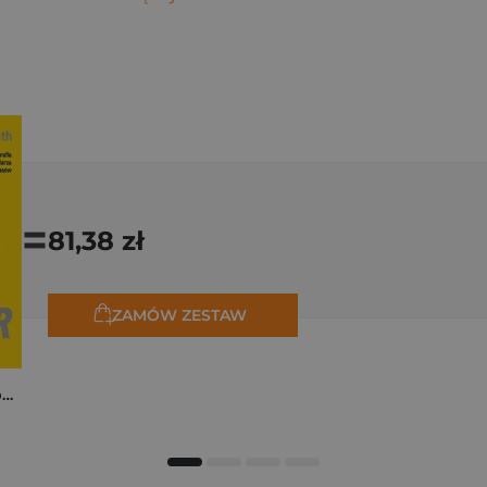
=
81,38 zł
ZAMÓW ZESTAW
Tadej Pogačar. Niepokonany