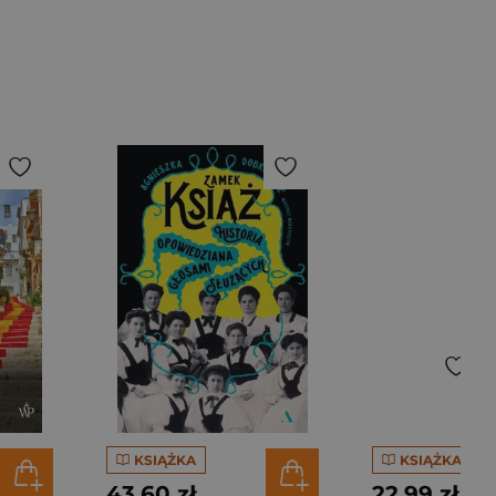
KSIĄŻKA
KSIĄŻKA
43,60 zł
22,99 zł