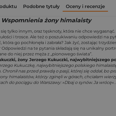
roduktu
Podobne tytuły
Oceny i recenzje
. Wspomnienia żony himalaisty
a się tylko innym, oraz tęsknoty, która nie chce wygasnąć
łości i trosce. Ale też o poszukiwaniu odpowiedzi na pyta
 która go pochłonęła i zabrała? Jak żyć, zostając trzy
Odpowiedzi na te pytania składają się na unikalny portr
łane do niej przez męża z „pionowego świata”.
ukuczki, żony Jerzego Kukuczki, najwybitniejszego p
erzego Kukuczkę, najwybitniejszego polskiego himalaistę
Chronił nas przed prawdą o pasji, której się oddał, bo pr
ony himalaistów, którzy zginęli w górach, chciałam wierzyć
ch do pociągu do Warszawy: »Dbaj o synów. Ja wrócę«. Al