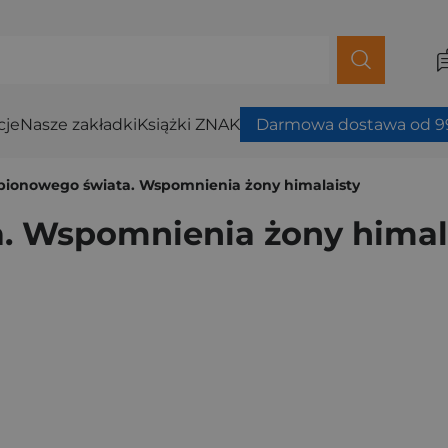
cje
Nasze zakładki
Książki ZNAK
Darmowa dostawa od 99
z pionowego świata. Wspomnienia żony himalaisty
a. Wspomnienia żony himal