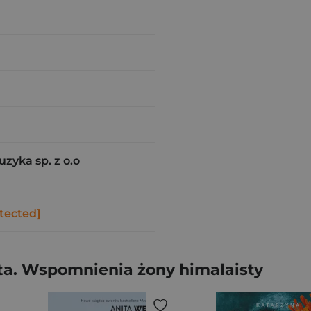
uzyka sp. z o.o
tected]
ta. Wspomnienia żony himalaisty