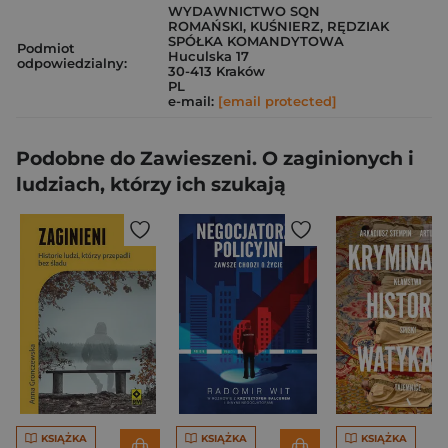
WYDAWNICTWO SQN
ROMAŃSKI, KUŚNIERZ, RĘDZIAK
SPÓŁKA KOMANDYTOWA
Podmiot
Huculska 17
odpowiedzialny:
30-413 Kraków
PL
e-mail:
[email protected]
Podobne do Zawieszeni. O zaginionych i
ludziach, którzy ich szukają
KSIĄŻKA
KSIĄŻKA
KSIĄŻKA