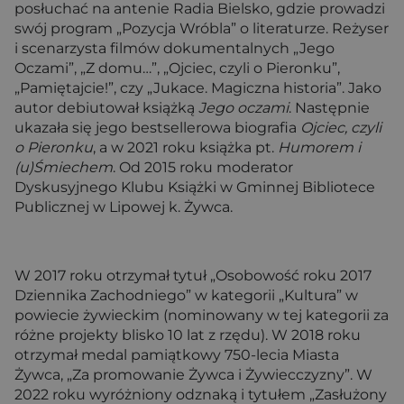
posłuchać na antenie Radia Bielsko, gdzie prowadzi
swój program „Pozycja Wróbla” o literaturze. Reżyser
i scenarzysta filmów dokumentalnych „Jego
Oczami”, „Z domu…”, „Ojciec, czyli o Pieronku”,
„Pamiętajcie!”, czy „Jukace. Magiczna historia”. Jako
autor debiutował książką
Jego oczami
. Następnie
ukazała się jego bestsellerowa biografia
Ojciec, czyli
o Pieronku
, a w 2021 roku książka pt.
Humorem i
(u)Śmiechem
. Od 2015 roku moderator
Dyskusyjnego Klubu Książki w Gminnej Bibliotece
Publicznej w Lipowej k. Żywca.
W 2017 roku otrzymał tytuł „Osobowość roku 2017
Dziennika Zachodniego” w kategorii „Kultura” w
powiecie żywieckim (nominowany w tej kategorii za
różne projekty blisko 10 lat z rzędu). W 2018 roku
otrzymał medal pamiątkowy 750-lecia Miasta
Żywca, „Za promowanie Żywca i Żywiecczyzny”. W
2022 roku wyróżniony odznaką i tytułem „Zasłużony