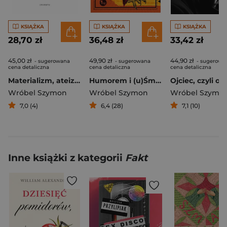
KSIĄŻKA
KSIĄŻKA
KSIĄŻKA
28,70 zł
36,48 zł
33,42 zł
45,00 zł
49,90 zł
44,90 zł
- sugerowana
- sugerowana
- sugerowa
cena detaliczna
cena detaliczna
cena detaliczna
Materializm, ateizm, immanencja. Notatki do przyszłej heteroontologii
Humorem i (u)Śmiechem
Wróbel Szymon
Wróbel Szymon
Wróbel Szymo
7,0 (4)
6,4 (28)
7,1 (10)
Inne książki z kategorii
Fakt