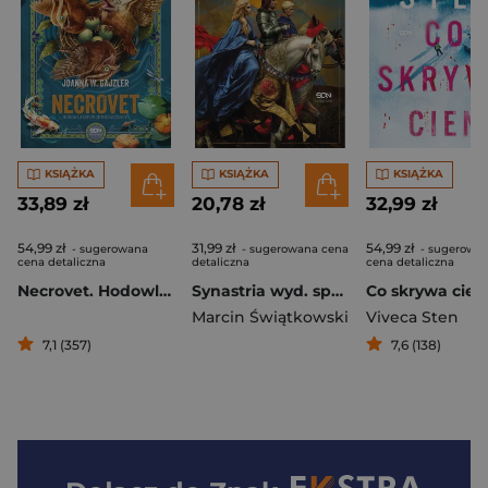
KSIĄŻKA
KSIĄŻKA
KSIĄŻKA
33,89 zł
20,78 zł
32,99 zł
54,99 zł
31,99 zł
54,99 zł
- sugerowana
- sugerowana cena
- sugerowa
cena detaliczna
detaliczna
cena detaliczna
Necrovet. Hodowla istot chimerycznych
Synastria wyd. specjalne
Co skrywa cień
Marcin Świątkowski
Viveca Sten
7,1 (357)
7,6 (138)