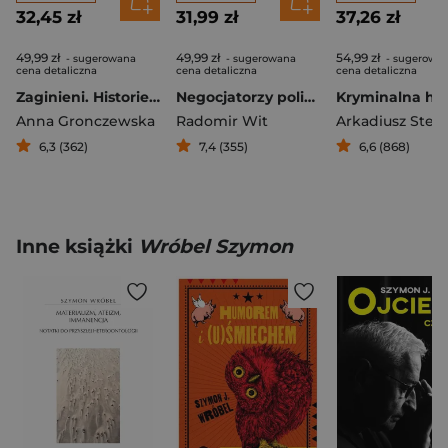
32,45 zł
31,99 zł
37,26 zł
49,99 zł
49,99 zł
54,99 zł
- sugerowana
- sugerowana
- sugerowa
cena detaliczna
cena detaliczna
cena detaliczna
Zaginieni. Historie ludzi którzy przepadli bez śladu
Negocjatorzy policyjni. Zawsze chodzi o życie
Anna Gronczewska
Radomir Wit
6,3 (362)
7,4 (355)
6,6 (868)
Inne książki
Wróbel Szymon