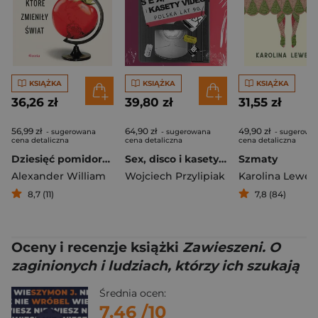
KSIĄŻKA
KSIĄŻKA
KSIĄŻKA
36,26 zł
39,80 zł
31,55 zł
56,99 zł
64,90 zł
49,90 zł
- sugerowana
- sugerowana
- sugerowa
cena detaliczna
cena detaliczna
cena detaliczna
Dziesięć pomidorów, które zmieniły świat
Sex, disco i kasety video. Polska lat 90.
Szmaty
Alexander William
Wojciech Przylipiak
Karolina Lewe
8,7 (11)
7,8 (84)
Oceny i recenzje książki
Zawieszeni. O
zaginionych i ludziach, którzy ich szukają
Średnia ocen:
7.46
/10