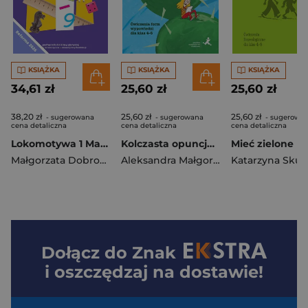
KSIĄŻKA
KSIĄŻKA
KSIĄŻKA
34,61 zł
25,60 zł
25,60 zł
38,20 zł
25,60 zł
25,60 zł
- sugerowana
- sugerowana
- sugerowa
cena detaliczna
cena detaliczna
cena detaliczna
Lokomotywa 1 Matematyka podręcznik dla klasy pierwszej EDYCJA 2026
Kolczasta opuncja. Ćwiczenia form wypowiedzi dla klas 4-6
Małgorzata Dobrowolska
,
Agnieszka Szulc
Aleksandra Małgorzata Piechnik
,
Tati
Dołącz do
Znak
i oszczędzaj na dostawie!