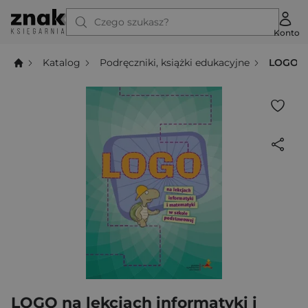
Czego szukasz?
Konto
Katalog
Podręczniki, książki edukacyjne
LOGO na
LOGO na lekcjach informatyki i