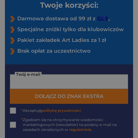
Twoje korzyści:
Darmowa dostawa od 99 zł z
Specjalne zniżki tylko dla klubowiczów
Pakiet zakładek Art Ladies za 1 zł
Brak opłat za uczestnictwo
Twój e-mail
DOŁĄCZ DO ZNAK EKSTRA
*
Akceptuję
politykę prywatności
*
Zgadzam się na otrzymywanie wiadomości
marketingowych (newsletter) na podany
e-mail
na
zasadach określonych w
regulaminie
.