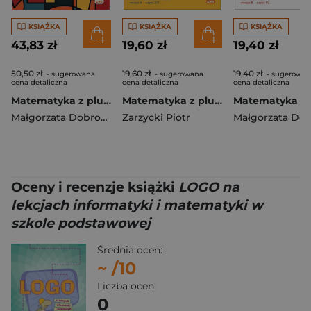
KSIĄŻKA
KSIĄŻKA
KSIĄŻKA
43,83 zł
19,60 zł
19,40 zł
50,50 zł
19,60 zł
19,40 zł
- sugerowana
- sugerowana
- sugerowan
cena detaliczna
cena detaliczna
cena detaliczna
Matematyka z plusem podręcznik dla klasy 7 szkoła podstawowa EDYCJA 2026
Matematyka z plusem ćwiczenia Figury geometryczne wersja A dla klasy 4 szkoły podstawowej EDYCJA 2026
Małgorzata Dobrowolska
Zarzycki Piotr
,
Zarzycki Piotr
,
Jucewicz Marta
Oceny i recenzje książki
LOGO na
lekcjach informatyki i matematyki w
szkole podstawowej
Średnia ocen:
~
/10
Liczba ocen:
0