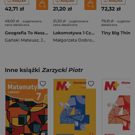
KSIĄŻKA
KSIĄŻKA
KSIĄŻKA
42,71 zł
21,20 zł
72,32 zł
49,00 zł
21,20 zł
79,91 zł
- sugerowana
- sugerowana
- sugerowan
cena detaliczna
cena detaliczna
detaliczna
Geografia To Nasz Świat podręcznik dla kalsy 7 szkoła podstawowa EDYCJA 2026
Lokomotywa 1 Czytam i piszę Ćwiczenia cz 1 EDYCJA 2026
Gański Mateusz
,
Julia Podlewska
,
Joanna Jasińska
Małgorzata Dobrowolska
,
Barbara Sz
Inne książki
Zarzycki Piotr