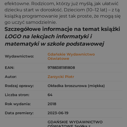
efektowne. Rodzicom, którzy już myślą, jak ułatwić
dziecku start w dorosłość. Dzieciom (10–12 lat) – z tą
książką programowanie jest tak proste, że mogą się
go uczyć samodzielnie.
Szczegółowe informacje na temat książki
LOGO na lekcjach informatyki i
matematyki w szkole podstawowej
Gdańskie Wydawnictwo
Wydawnictwo:
Oświatowe
EAN:
9788381181808
Autor:
Zarzycki Piotr
Rodzaj oprawy:
Okładka broszurowa (miękka)
Liczba stron:
64
Rok wydania:
2018
Data premiery:
2023-06-19
GDAŃSKIE WYDAWNICTWO
OŚWIATOWE Spółka z