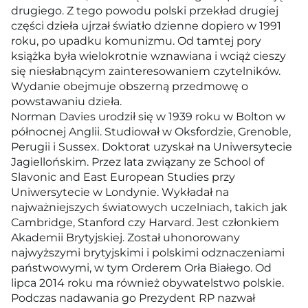
drugiego. Z tego powodu polski przekład drugiej
części dzieła ujrzał światło dzienne dopiero w 1991
roku, po upadku komunizmu. Od tamtej pory
książka była wielokrotnie wznawiana i wciąż cieszy
się niesłabnącym zainteresowaniem czytelników.
Wydanie obejmuje obszerną przedmowę o
powstawaniu dzieła.
Norman Davies urodził się w 1939 roku w Bolton w
północnej Anglii. Studiował w Oksfordzie, Grenoble,
Perugii i Sussex. Doktorat uzyskał na Uniwersytecie
Jagiellońskim. Przez lata związany ze School of
Slavonic and East European Studies przy
Uniwersytecie w Londynie. Wykładał na
najważniejszych światowych uczelniach, takich jak
Cambridge, Stanford czy Harvard. Jest członkiem
Akademii Brytyjskiej. Został uhonorowany
najwyższymi brytyjskimi i polskimi odznaczeniami
państwowymi, w tym Orderem Orła Białego. Od
lipca 2014 roku ma również obywatelstwo polskie.
Podczas nadawania go Prezydent RP nazwał