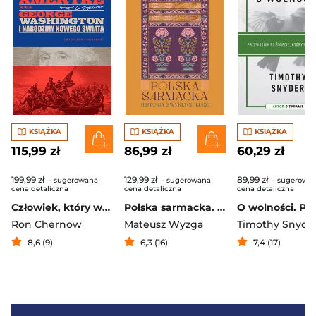
KSIĄŻKA
KSIĄŻKA
KSIĄŻKA
115,99 zł
86,99 zł
60,29 zł
199,99 zł
129,99 zł
89,99 zł
- sugerowana
- sugerowana
- sugerowa
cena detaliczna
cena detaliczna
cena detaliczna
Człowiek, który wymyślił Amerykę. George Washington i narodziny nowego świata
Polska sarmacka. Historia zwykłych ludzi
Ron Chernow
Mateusz Wyżga
Timothy Snyde
8,6 (9)
6,3 (16)
7,4 (17)