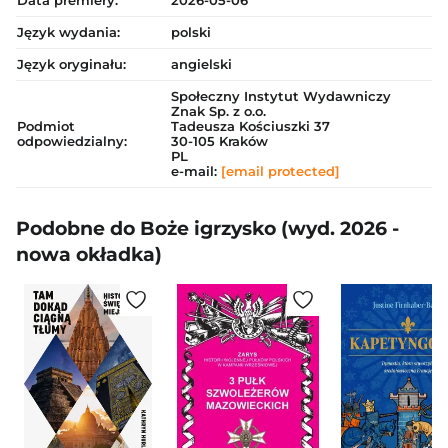
Data premiery:
2026-05-06
Język wydania:
polski
Język oryginału:
angielski
Społeczny Instytut Wydawniczy
Znak Sp. z o.o.
Podmiot
Tadeusza Kościuszki 37
odpowiedzialny:
30-105 Kraków
PL
e-mail:
[email protected]
Podobne do Boże igrzysko (wyd. 2026 -
nowa okładka)