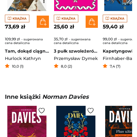
KSIĄŻKA
KSIĄŻKA
KSIĄŻKA
73,69 zł
25,60 zł
59,40 zł
109,99 zł
35,70 zł
99,00 zł
- sugerowana
- sugerowana
- sugerowa
cena detaliczna
cena detaliczna
cena detaliczna
Tam, dokąd ciągną tłumy. Historia świętych miejsc
3 pułk szwoleżerów mazowieckich im. Jana Kozietulskiego
Hurlock Kathryn
Przemysław Dymek
10,0 (1)
8,0 (2)
7,4 (7)
Inne książki
Norman Davies