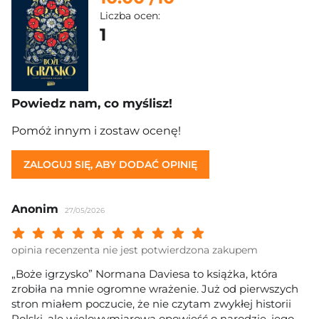
Liczba ocen:
1
Powiedz nam, co myślisz!
Pomóż innym i zostaw ocenę!
ZALOGUJ SIĘ, ABY DODAĆ OPINIĘ
Anonim
27/05/2026
Twoja ocena: Beznadziejna 1/10"
Twoja ocena: Bardzo słaba 2/10"
Twoja ocena: Słaba 3/10"
Twoja ocena: Może być 4/10"
Twoja ocena: Przeciętna 5/10"
Twoja ocena: Dobra 6/10"
Twoja ocena: Bardzo dobra 7/10"
Twoja ocena: Rewelacyjna 8/10
Twoja ocena: Wybitna 9/10
Twoja ocena: Arcydzieło
opinia recenzenta nie jest potwierdzona zakupem
„Boże igrzysko” Normana Daviesa to książka, która
zrobiła na mnie ogromne wrażenie. Już od pierwszych
stron miałem poczucie, że nie czytam zwykłej historii
Polski, ale wielowymiarową opowieść o narodzie, jego