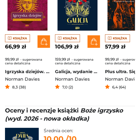
KSIĄŻKA
KSIĄŻKA
KSIĄŻKA
66,99 zł
106,99 zł
57,99 zł
99,99 zł
159,99 zł
99,99 zł
- sugerowana
- sugerowana
- sugerowa
cena detaliczna
cena detaliczna
cena detaliczna
Igrzyska dziejów. Zapasy historyka z historią
Galicja, wydanie drugie uzupełnione
Norman Davies
Norman Davies
Norman Davies
8,3 (38)
7,0 (2)
6,4 (64)
Oceny i recenzje książki
Boże igrzysko
(wyd. 2026 - nowa okładka)
Średnia ocen:
10.00
/10