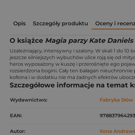
Opis
Szczegóły produktu
Oceny i recen
O książce
Magia parzy Kate Daniels
Uzależniający, intensywny i szalony. W skali 1 do 10 
jeszcze silniejszych wybuchów ulice roją się od mi
heros wyposażony w kuszę i przerośnięte ego pojawia
rozsierdzona bogini. Cały ten bałagan nieuchronnie 
kofeina i w dodatku nie ma żadnych efektów ubocz
Szczegółowe informacje na temat k
Wydawnictwo:
Fabryka Słów
EAN:
97883796429
Autor:
Ilona Andrew