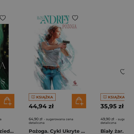
KSIĄŻKA
KSIĄŻKA
44,94 zł
35,95 zł
64,90 zł
49,90 zł
a
- sugerowana cena
- sugerowa
detaliczna
detaliczna
Pożoga Ukryte Dziedzictwo Tom 3 oprawa zielona
Pożoga. Cykl Ukryte Dziedzictwo. Tom 3