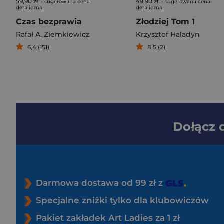
59,90 zł
49,90 zł
- sugerowana cena
- sugerowana cena
detaliczna
detaliczna
Czas bezprawia
Złodziej Tom 1
Rafał A. Ziemkiewicz
Krzysztof Haladyn
6,4 (151)
8,5 (2)
Dołącz
Darmowa dostawa od 99 zł z
Specjalne zniżki tylko dla klubowiczów
Pakiet zakładek Art Ladies za 1 zł