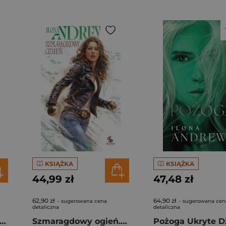
KSIĄŻKA
KSIĄŻKA
44,99 zł
47,48 zł
62,90 zł
64,90 zł
- sugerowana cena
- sugerowana cen
detaliczna
detaliczna
agdowy ogień. Cykl Ukryte Dziedzictwo. Tom 5 (oprawa kolorowa)
Szmaragdowy ogień. Cykl Ukryte Dziedzictwo. Tom 5 (oprawa biała)