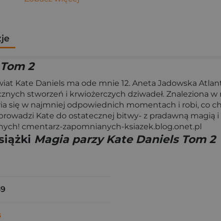
zje
 Tom 2
świat Kate Daniels ma ode mnie 12. Aneta Jadowska Atlantę
tycznych stworzeń i krwiożerczych dziwadeł. Znaleziona
 się w najmniej odpowiednich momentach i robi, co chce.
prowadzi Kate do ostatecznej bitwy- z pradawną magią i w
nych! cmentarz-zapomnianych-ksiazek.blog.onet.pl
siążki
Magia parzy Kate Daniels Tom 2
39
s