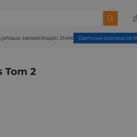
cje
Nasze zakładki
Książki ZNAK
Darmowa dostawa od 99
s Tom 2