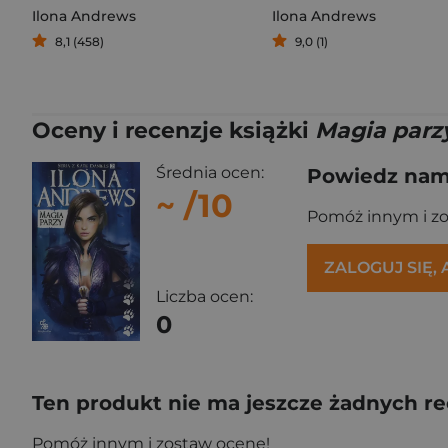
Ilona Andrews
Ilona Andrews
8,1 (458)
9,0 (1)
Oceny i recenzje książki
Magia parz
Średnia ocen:
Powiedz nam,
~
/10
Pomóż innym i z
ZALOGUJ SIĘ,
Liczba ocen:
0
Ten produkt nie ma jeszcze żadnych re
Pomóż innym i zostaw ocenę!