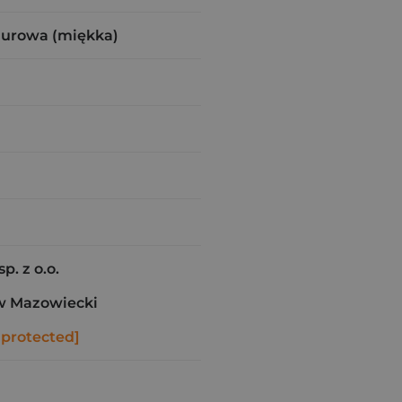
zurowa (miękka)
p. z o.o.
w Mazowiecki
 protected]