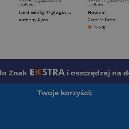
69,90 zł
69,90 zł
- sugerowana cena
- sugerowana cen
detaliczna
detaliczna
Lord wieży Trylogia Kruczy Cień Tom 2
Nowele
Anthony Ryan
Peter V. Brett
10,0 (1)
 do
Znak
i oszczędzaj na 
Twoje korzyści: