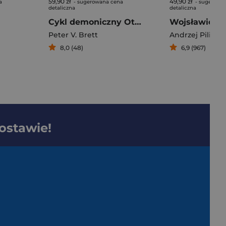
59,90 zł
49,90 zł
a
- sugerowana cena
- sugerowa
detaliczna
detaliczna
Cykl demoniczny Otchłań Księga 1
Peter V. Brett
Andrzej Pilipiu
8,0 (48)
6,9 (967)
dostawie!