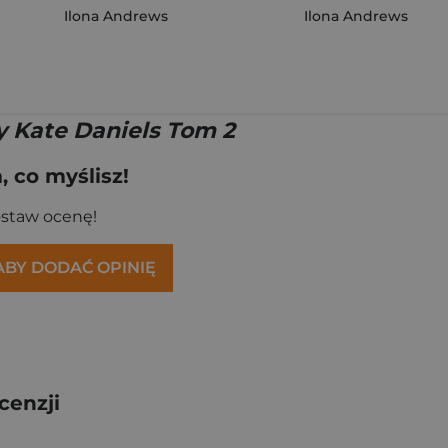
Ilona Andrews
Ilona Andrews
y Kate Daniels Tom 2
 co myślisz!
ostaw ocenę!
 ABY DODAĆ OPINIĘ
cenzji