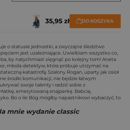
35,95 zł
DO KOSZYKA
je o statusie jednostki, a zwyczajne śledztwo
ięciem jest uzależniające. Uwielbiam wszystko co,
zeba, by natychmiast sięgnąć po kolejny tom! Aneta
or, młoda detektyw, która próbuje utrzymać na
ateczną katastrofą. Szalony Rogan, uparty jak osioł
ne środki komunikacji, nie będzie łatwym
rywać swoje talenty i radzić sobie z
. Matkę, emerytowaną snajperkę. Babcię,
yzyko. Bo o ile Bóg mógłby napastnikowi wybaczyć, to
la mnie wydanie classic