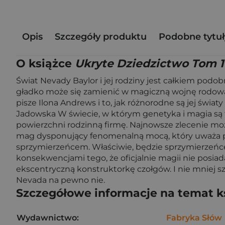
Opis
Szczegóły produktu
Podobne tytuł
O książce
Ukryte Dziedzictwo Tom 1
Świat Nevady Baylor i jej rodziny jest całkiem podob
gładko może się zamienić w magiczną wojnę rodową.
pisze Ilona Andrews i to, jak różnorodne są jej świa
Jadowska W świecie, w którym genetyka i magia są 
powierzchni rodzinną firmę. Najnowsze zlecenie moż
mag dysponujący fenomenalną mocą, który uważa por
sprzymierzeńcem. Właściwie, będzie sprzymierzeńce
konsekwencjami tego, że oficjalnie magii nie posia
ekscentryczną konstruktorkę czołgów. I nie mniej sz
Nevada na pewno nie.
Szczegółowe informacje na temat k
Wydawnictwo:
Fabryka Słów