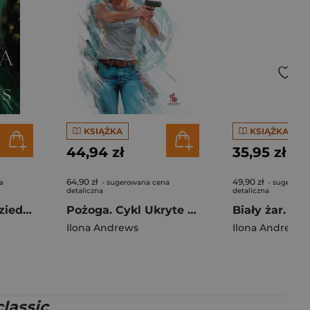
KSIĄŻKA
KSIĄŻKA
44,94 zł
35,95 zł
64,90 zł
49,90 zł
a
- sugerowana cena
- sugerowa
detaliczna
detaliczna
Pożoga Ukryte Dziedzictwo Tom 3 oprawa zielona
Pożoga. Cykl Ukryte Dziedzictwo. Tom 3
Ilona Andrews
Ilona Andrews
lassic