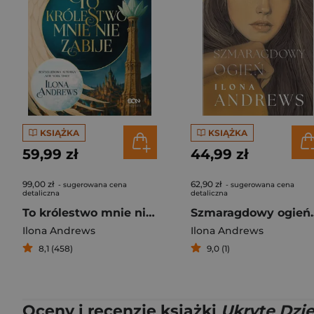
KSIĄŻKA
KSIĄŻKA
59,99 zł
44,99 zł
99,00 zł
62,90 zł
- sugerowana cena
- sugerowana cena
detaliczna
detaliczna
To królestwo mnie nie zabije
Szmar
Ilona Andrews
Ilona Andrews
8,1 (458)
9,0 (1)
Oceny i recenzje książki
Ukryte Dzie