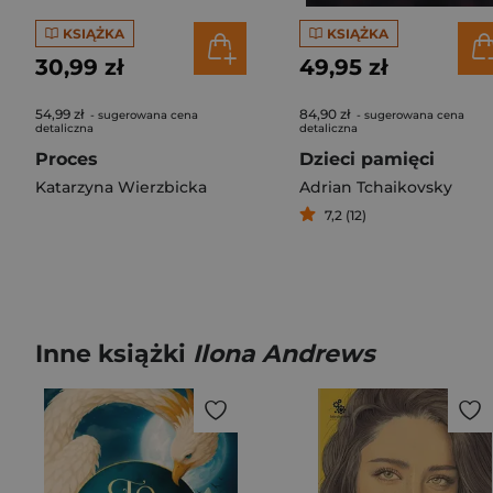
KSIĄŻKA
KSIĄŻKA
30,99 zł
49,95 zł
54,99 zł
84,90 zł
- sugerowana cena
- sugerowana cena
detaliczna
detaliczna
Proces
Dzieci pamięci
Katarzyna Wierzbicka
Adrian Tchaikovsky
7,2 (12)
Inne książki
Ilona Andrews