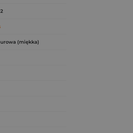
92
s
zurowa (miękka)