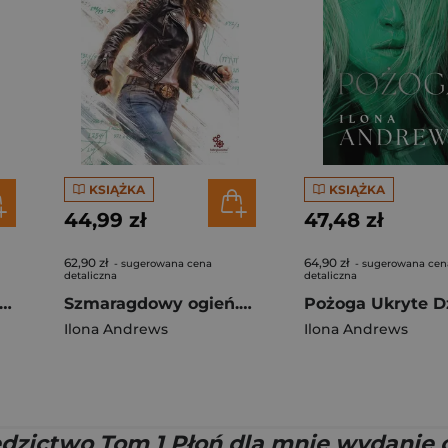
KSIĄŻKA
KSIĄŻKA
44,99 zł
47,48 zł
62,90 zł
64,90 zł
- sugerowana cena
- sugerowana cen
detaliczna
detaliczna
agdowy ogień. Cykl Ukryte Dziedzictwo. Tom 5 (oprawa kolorowa)
Szmaragdowy ogień. Cykl Ukryte Dziedzictwo. Tom 5 (oprawa biała)
Ilona Andrews
Ilona Andrews
dzictwo Tom 1 Płoń dla mnie wydanie c