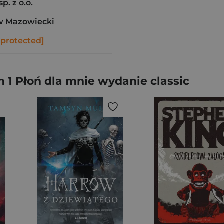
p. z o.o.
w Mazowiecki
 protected]
1 Płoń dla mnie wydanie classic