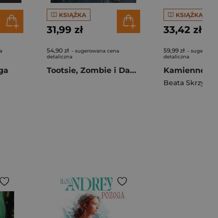
KSIĄŻKA
KSIĄŻKA
31,99 zł
33,42 zł
54,90 zł
59,99 zł
a
- sugerowana cena
- sugerowan
detaliczna
detaliczna
ga
Tootsie, Zombie i Dahlia
Kamienne tw
Beata Skrzypcz