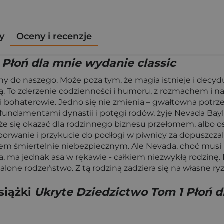
y
Oceny i recenzje
 Płoń dla mnie wydanie classic
ny do naszego. Może poza tym, że magia istnieje i decydu
 To zderzenie codzienności i humoru, z rozmachem i nap
ty i bohaterowie. Jedno się nie zmienia – gwałtowna potr
fundamentami dynastii i potęgi rodów, żyje Nevada Bayl
e się okazać dla rodzinnego biznesu przełomem, albo ost
wanie i przykucie do podłogi w piwnicy za dopuszczal
m śmiertelnie niebezpiecznym. Ale Nevada, choć musi uk
da, ma jednak asa w rękawie - całkiem niezwykłą rodzinę
alone rodzeństwo. Z tą rodziną zadziera się na własne r
siążki
Ukryte Dziedzictwo Tom 1 Płoń d