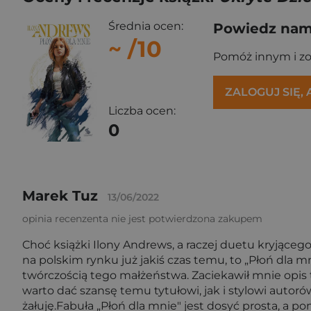
Średnia ocen:
Powiedz nam,
~
/10
Pomóż innym i z
ZALOGUJ SIĘ,
Liczba ocen:
0
Marek Tuz
13/06/2022
opinia recenzenta nie jest potwierdzona zakupem
Choć książki Ilony Andrews, a raczej duetu kryjące
na polskim rynku już jakiś czas temu, to „Płoń dla 
twórczością tego małżeństwa. Zaciekawił mnie opis 
warto dać szansę temu tytułowi, jak i stylowi autor
żałuję.Fabuła „Płoń dla mnie" jest dosyć prosta, a