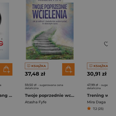
KSIĄŻKA
KSIĄŻKA
37,48 zł
30,91 zł
59,50 zł
47,99 zł
a
- sugerowana cena
- sugerowan
detaliczna
detaliczna
Podręcznik yin-yang Ilustrowane wyjaśnienie chińskiej koncepcji przeciwieństw
Twoje poprzednie wcielenia
Atasha Fyfe
Mira Daga
7,2 (25)