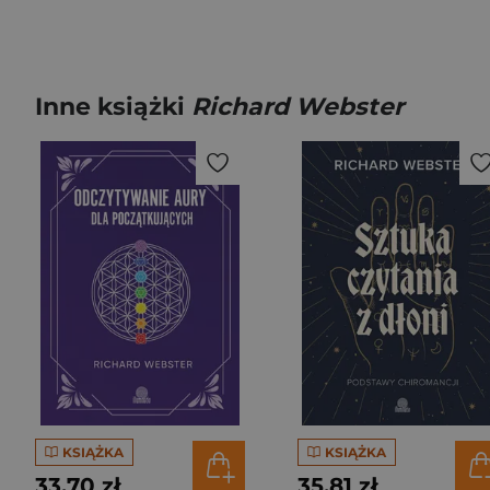
Inne książki
Richard Webster
KSIĄŻKA
KSIĄŻKA
33,70 zł
35,81 zł