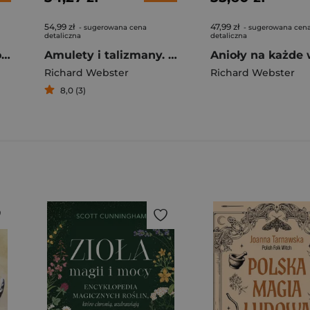
54,99 zł
47,99 zł
- sugerowana cena
- sugerowana cen
detaliczna
detaliczna
Sztuka czytania z dłoni. Podstawy chiromancji
Amulety i talizmany. Odkryj potęgę przedmiotów, które chronią i dodają mocy
Richard Webster
Richard Webster
8,0 (3)