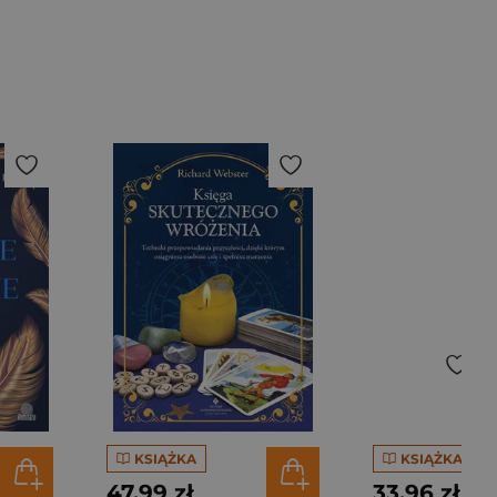
KSIĄŻKA
KSIĄŻKA
47,99 zł
33,96 zł