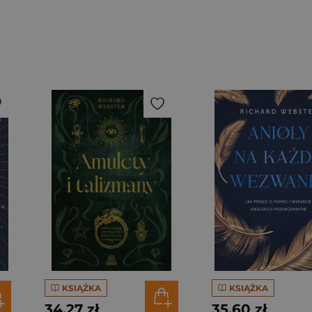
KSIĄŻKA
KSIĄŻKA
34,27 zł
35,60 zł