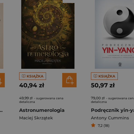
KSIĄŻKA
KSIĄŻKA
40,94 zł
50,97 zł
49,99 zł
79,00 zł
- sugerowana cena
- sugerowana cen
detaliczna
detaliczna
odnik po dywinacji i komunikowaniu się z duchami
Astronumerologia
Maciej Skrzątek
Antony Cummins
7,2 (18)