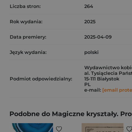
Liczba stron:
264
Rok wydania:
2025
Data premiery:
2025-04-09
Język wydania:
polski
Wydawnictwo kobie
al. Tysiąclecia Pań
Podmiot odpowiedzialny:
15-111 Białystok
PL
e-mail:
[email prot
Podobne do Magiczne kryształy. Pros