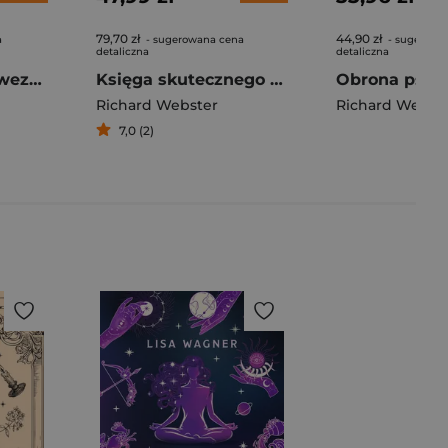
79,70 zł
44,90 zł
a
- sugerowana cena
- sugerowa
detaliczna
detaliczna
Anioły na każde wezwanie. Jak prosić o pomoc i wsparcie anielskich przewodników
Księga skutecznego wróżenia
Richard Webster
Richard Webst
7,0 (2)