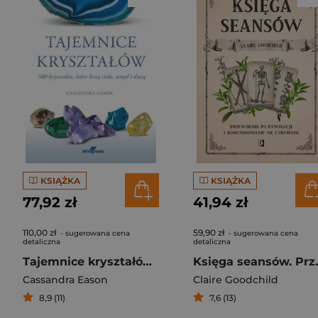
KSIĄŻKA
KSIĄŻKA
77,92 zł
41,94 zł
110,00 zł
59,90 zł
- sugerowana cena
- sugerowana cena
detaliczna
detaliczna
Tajemnice kryształów 500 kryształów, które leczą ciało, umysł i duszę
Księga seansów. Przew
Cassandra Eason
Claire Goodchild
8,9 (11)
7,6 (13)