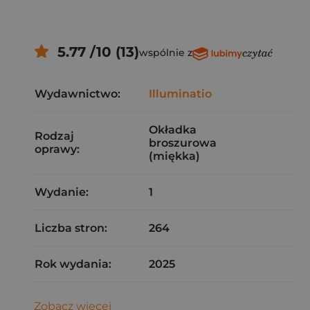
5.77 /10 (13)
wspólnie z
Wydawnictwo:
Illuminatio
Okładka
Rodzaj
broszurowa
oprawy:
(miękka)
Wydanie:
1
Liczba stron:
264
Rok wydania:
2025
Zobacz więcej