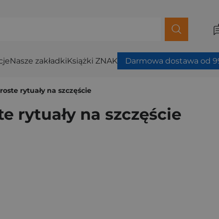
cje
Nasze zakładki
Książki ZNAK
Darmowa dostawa od 99
roste rytuały na szczęście
te rytuały na szczęście