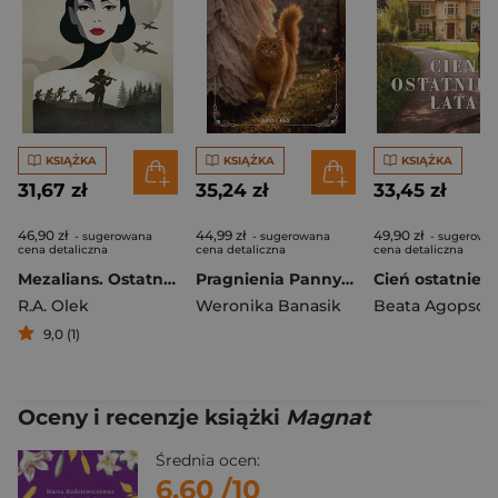
KSIĄŻKA
KSIĄŻKA
KSIĄŻKA
31,67 zł
35,24 zł
33,45 zł
46,90 zł
44,99 zł
49,90 zł
- sugerowana
- sugerowana
- sugerowa
cena detaliczna
cena detaliczna
cena detaliczna
Mezalians. Ostatnia księżna. Tom 1
Pragnienia Panny Julii
R.A. Olek
Weronika Banasik
Beata Agopsow
9,0 (1)
Oceny i recenzje książki
Magnat
Średnia ocen:
6.60
/10