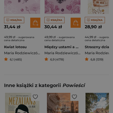
KSIĄŻKA
KSIĄŻKA
KSIĄŻKA
31,44 zł
30,44 zł
28,90 zł
49,99 zł
49,99 zł
44,99 zł
- sugerowana
- sugerowana
- sugerowa
cena detaliczna
cena detaliczna
cena detaliczna
Kwiat lotosu
Między ustami a brzegiem pucharu
Straszny dziad
Maria Rodziewiczówna
Maria Rodziewiczówna
6,1 (485)
6,9 (4178)
6,8 (1319)
Inne książki z kategorii
Powieści