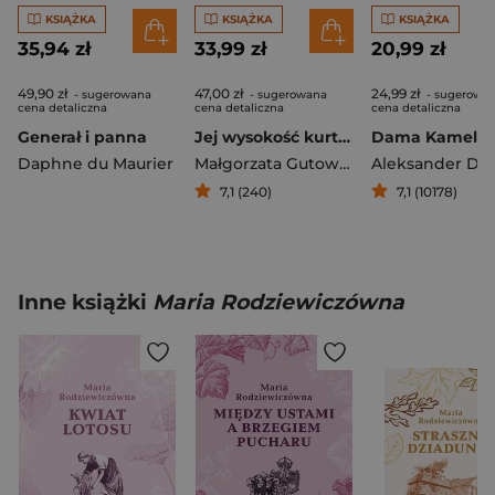
KSIĄŻKA
KSIĄŻKA
KSIĄŻKA
35,94 zł
33,99 zł
20,99 zł
49,90 zł
47,00 zł
24,99 zł
- sugerowana
- sugerowana
- sugerowa
cena detaliczna
cena detaliczna
cena detaliczna
Generał i panna
Jej wysokość kurtyzana
Dama Kameli
Daphne du Maurier
Małgorzata Gutowska-Adamczyk
Aleksander Du
7,1 (240)
7,1 (10178)
Inne książki
Maria Rodziewiczówna