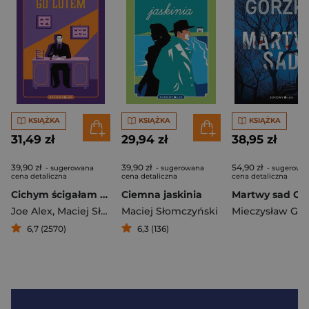
KSIĄŻKA
KSIĄŻKA
KSIĄŻKA
31,49 zł
29,94 zł
38,95 zł
39,90 zł
39,90 zł
54,90 zł
- sugerowana
- sugerowana
- sugerowa
cena detaliczna
cena detaliczna
cena detaliczna
Cichym ścigałam go lotem
Ciemna jaskinia
Joe Alex
,
Maciej Słomczyński
Maciej Słomczyński
Mieczysław Gor
6,7 (2570)
6,3 (136)