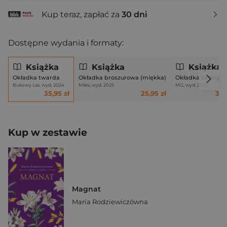
Kup teraz, zapłać za
30 dni
Dostępne wydania i formaty:
Książka
Książka
Książka
Okładka twarda
Okładka broszurowa (miękka)
Okładka zintegr
Bukowy Las, wyd. 2024
Miles, wyd. 2025
MG, wyd. 2024
35,95 zł
25,95 zł
33,
Kup w zestawie
Magnat
Maria Rodziewiczówna