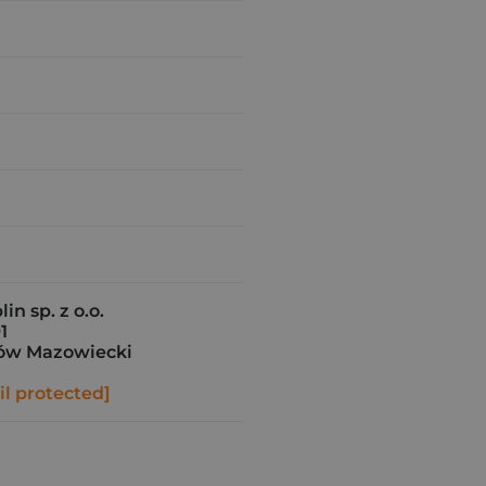
in sp. z o.o.
1
ów Mazowiecki
l protected]