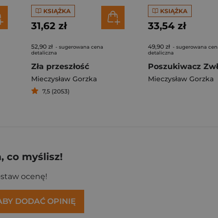
KSIĄŻKA
KSIĄŻKA
31,62 zł
33,54 zł
52,90 zł
49,90 zł
- sugerowana cena
- sugerowana cen
detaliczna
detaliczna
Zła przeszłość
Poszukiwacz Zw
Mieczysław Gorzka
Mieczysław Gorzka
7,5 (2053)
 co myślisz!
ostaw ocenę!
 ABY DODAĆ OPINIĘ