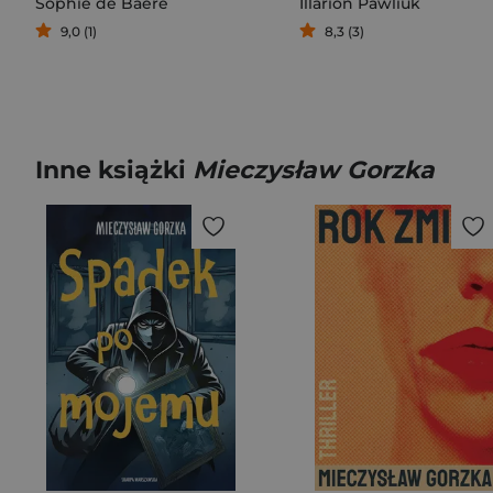
Sophie de Baere
Illarion Pawliuk
9,0 (1)
8,3 (3)
Inne książki
Mieczysław Gorzka