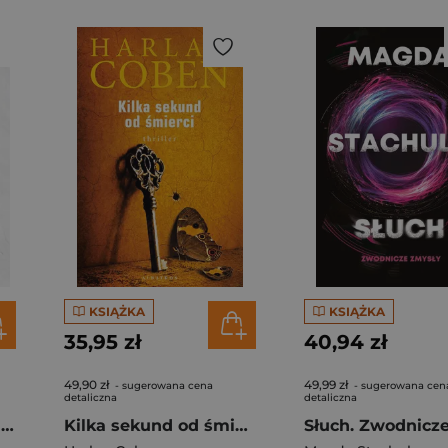
KSIĄŻKA
KSIĄŻKA
35,95 zł
40,94 zł
49,90 zł
49,99 zł
- sugerowana cena
- sugerowana cen
detaliczna
detaliczna
Widzę, że interesuje cię ciemność
Kilka sekund od śmierci