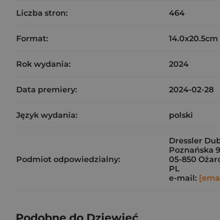
Liczba stron:
464
Format:
14.0x20.5cm
Rok wydania:
2024
Data premiery:
2024-02-28
Język wydania:
polski
Dressler Dubl
Poznańska 9
Podmiot odpowiedzialny:
05-850 Ożar
PL
e-mail:
[emai
Podobne do Dziewięć