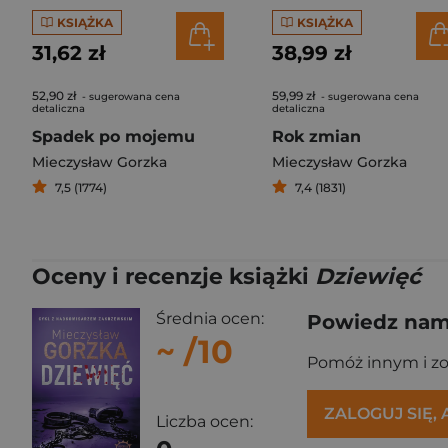
KSIĄŻKA
KSIĄŻKA
31,62 zł
38,99 zł
52,90 zł
59,99 zł
- sugerowana cena
- sugerowana cena
detaliczna
detaliczna
Spadek po mojemu
Rok zmian
Mieczysław Gorzka
Mieczysław Gorzka
7,5 (1774)
7,4 (1831)
Oceny i recenzje książki
Dziewięć
Średnia ocen:
Powiedz nam,
~
/10
Pomóż innym i z
ZALOGUJ SIĘ,
Liczba ocen: