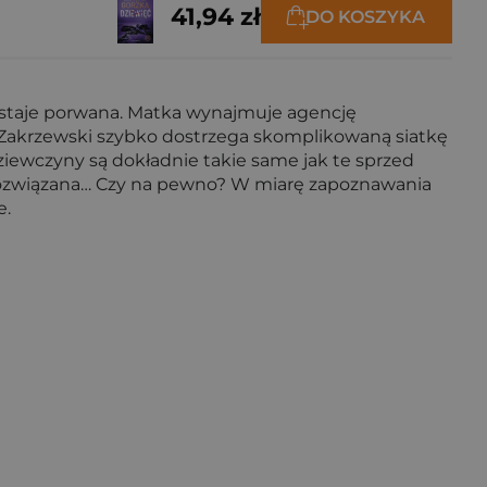
41,94 zł
DO KOSZYKA
zostaje porwana. Matka wynajmuje agencję
 Zakrzewski szybko dostrzega skomplikowaną siatkę
ziewczyny są dokładnie takie same jak te sprzed
ję rozwiązana… Czy na pewno? W miarę zapoznawania
e.