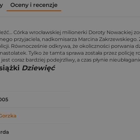
y
Oceny i recenzje
naleźć… Córka wrocławskiej milionerki Doroty Nowackiej 
nego przyjaciela, nadkomisarza Marcina Zakrzewskiego.
licji. Równocześnie odkrywa, że okoliczności porwania d
 nastolatek. Tylko że tamta sprawa została przez polic
jest coraz bardziej podejrzliwy, a czas płynie nieubłagani
siążki
Dziewięć
005
Gorzka
arda