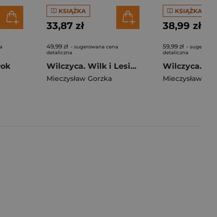
KSIĄŻKA
KSIĄŻKA
33,87 zł
38,99 zł
49,99 zł
59,99 zł
a
- sugerowana cena
- sugerowan
detaliczna
detaliczna
łok
Wilczyca. Wilk i Lesiecki. Tom 2
Mieczysław Gorzka
Mieczysław Gor