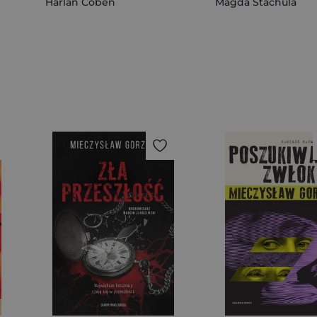
Harlan Coben
Magda Stachula