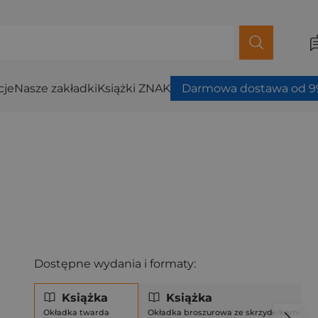
cje
Nasze zakładki
Książki ZNAK
Darmowa dostawa od 99
Dostępne wydania i formaty:
Książka
Książka
Okładka twarda
Okładka broszurowa ze skrzydełkami