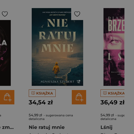
KSIĄŻKA
KSIĄŻKA
34,54 zł
36,49 zł
54,99 zł
54,99 zł
a
- sugerowana cena
- sugerowa
detaliczna
detaliczna
Słuch. Zwodnicze zmysły. Tom 2
Nie ratuj mnie
Lśnij