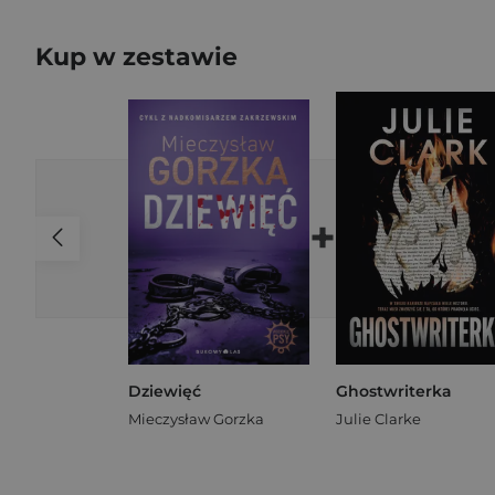
Kup w zestawie
+
Dziewięć
Ghostwriterka
Mieczysław Gorzka
Julie Clarke