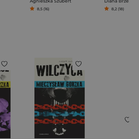
Agnieszka Szubert
Diana Brzezińs
8,5 (16)
8,2 (18)