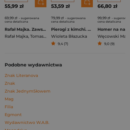
55,99 zł
53,59 zł
66,80 zł
69,99 zł
79,99 zł
99,99 zł
- sugerowana
- sugerowana
- sugerowa
cena detaliczna
cena detaliczna
cena detaliczna
Rafał Majka. Zawsze z przodu. Rozmawia Tomasz Kalemba - książka z autografem
Pierogi z kimchi. Moje ulubione azjatyckie przepisy
Rafał Majka
,
Tomasz Kalemba
Wioleta Błazucka
Węcowski Mar
9,4 (7)
9,0 (9)
Podobne wydawnictwa
Znak Literanova
Znak
Znak JednymSłowem
Mag
Filia
Egmont
Wydawnictwo W.A.B.