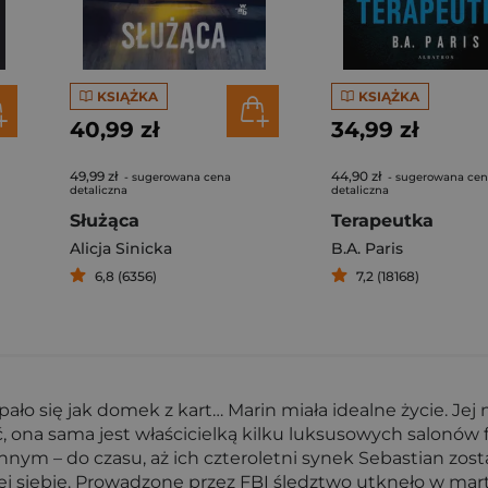
KSIĄŻKA
KSIĄŻKA
40,99 zł
34,99 zł
49,99 zł
44,90 zł
- sugerowana cena
- sugerowana ce
detaliczna
detaliczna
Służąca
Terapeutka
Alicja Sinicka
B.A. Paris
6,8 (6356)
7,2 (18168)
ało się jak domek z kart… Marin miała idealne życie. Jej
ona sama jest właścicielką kilku luksusowych salonów f
nym – do czasu, aż ich czteroletni synek Sebastian zostaj
mej siebie. Prowadzone przez FBI śledztwo utknęło w m