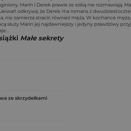
aginiony. Marin i Derek prawie ze sobą nie rozmawiają. M
zukiwań odkrywa, że Derek ma romans z dwudziestoczter
nka, nie zamierza stracić również męża. W kochance męża
ą służy Marin jej najdawniejszy i jedyny prawdziwy przyja
aje…
siążki
Małe sekrety
wa ze skrzydełkami