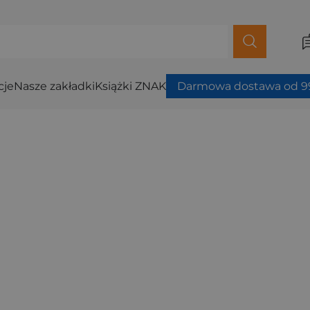
cje
Nasze zakładki
Książki ZNAK
Darmowa dostawa od 99