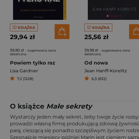
KSIĄŻKA
KSIĄŻKA
29,94 zł
25,56 zł
39,90 zł
39,99 zł
- sugerowana cena
- sugerowana cena
detaliczna
detaliczna
Powiem tylko raz
Od nowa
Lisa Gardner
Jean Hanff-Korelitz
7,2 (1228)
6,3 (632)
O książce
Małe sekrety
Wystarczy jeden mały sekret, żeby twoje życie rozsyp
prowadzi własną firmę produkującą zdrową żywność, 
parą, cieszącą się ponadto szczęśliwym życiem rodzin
Szesnaście miesięcy później Marin jest cieniem sa