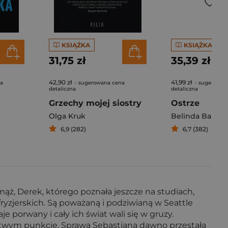
KSIĄŻKA
KSIĄŻKA
31,75 zł
35,39 zł
42,90 zł
41,99 zł
na
- sugerowana cena
- sugerowan
detaliczna
detaliczna
Grzechy mojej siostry
Ostrze
Olga Kruk
Belinda Bauer
6,9 (282)
6,7 (382)
 mąż, Derek, którego poznała jeszcze na studiach,
ryzjerskich. Są poważaną i podziwianą w Seattle
e porwany i cały ich świat wali się w gruzy.
artwym punkcie. Sprawa Sebastiana dawno przestała