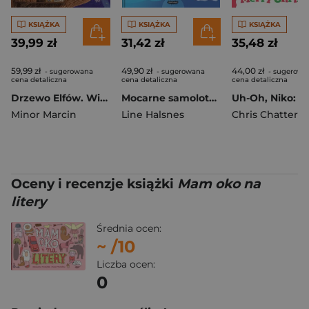
KSIĄŻKA
KSIĄŻKA
KSIĄŻKA
39,99 zł
31,42 zł
35,48 zł
59,99 zł
49,90 zł
44,00 zł
- sugerowana
- sugerowana
- sugerowa
cena detaliczna
cena detaliczna
cena detaliczna
Drzewo Elfów. Wielka magiczna wyszukiwanka
Mocarne samoloty. Ale to wielkie!
Minor Marcin
Line Halsnes
Chris Chattert
Oceny i recenzje książki
Mam oko na
litery
Średnia ocen:
~
/10
Liczba ocen:
0