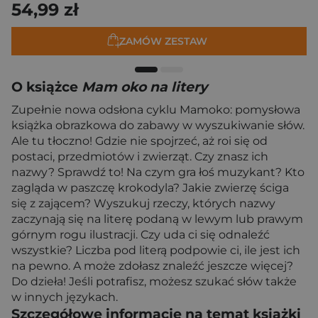
54,99 zł
ZAMÓW ZESTAW
O książce
Mam oko na litery
Zupełnie nowa odsłona cyklu Mamoko: pomysłowa
książka obrazkowa do zabawy w wyszukiwanie słów.
Ale tu tłoczno! Gdzie nie spojrzeć, aż roi się od
postaci, przedmiotów i zwierząt. Czy znasz ich
nazwy? Sprawdź to! Na czym gra łoś muzykant? Kto
zagląda w paszczę krokodyla? Jakie zwierzę ściga
się z zającem? Wyszukuj rzeczy, których nazwy
zaczynają się na literę podaną w lewym lub prawym
górnym rogu ilustracji. Czy uda ci się odnaleźć
wszystkie? Liczba pod literą podpowie ci, ile jest ich
na pewno. A może zdołasz znaleźć jeszcze więcej?
Do dzieła! Jeśli potrafisz, możesz szukać słów także
w innych językach.
Szczegółowe informacje na temat książki