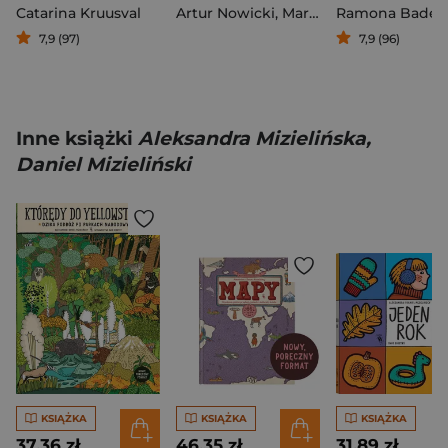
Catarina Kruusval
Artur Nowicki
,
Marcin Brykczyński
Ramona Bades
7,9 (97)
7,9 (96)
Inne książki
Aleksandra Mizielińska,
Daniel Mizieliński
KSIĄŻKA
KSIĄŻKA
KSIĄŻKA
37,36 zł
46,35 zł
31,89 zł