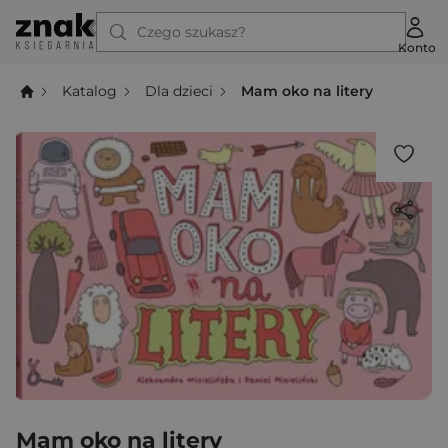
Czego szukasz?
Konto
Katalog
Dla dzieci
Mam oko na litery
Mam oko na litery