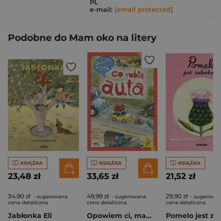
PL
e-mail:
[email protected]
Podobne do Mam oko na litery
KSIĄŻKA
KSIĄŻKA
KSIĄŻKA
23,48 zł
33,65 zł
21,52 zł
34,90 zł
49,99 zł
29,90 zł
- sugerowana
- sugerowana
- sugerowa
cena detaliczna
cena detaliczna
cena detaliczna
Jabłonka Eli
Opowiem ci, mamo, co robią auta