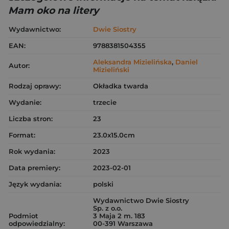
Mam oko na litery
Wydawnictwo:
Dwie Siostry
EAN:
9788381504355
Aleksandra Mizielińska
,
Daniel
Autor:
Mizieliński
Rodzaj oprawy:
Okładka twarda
Wydanie:
trzecie
Liczba stron:
23
Format:
23.0x15.0cm
Rok wydania:
2023
Data premiery:
2023-02-01
Język wydania:
polski
Wydawnictwo Dwie Siostry
Sp. z o.o.
Podmiot
3 Maja 2 m. 183
odpowiedzialny:
00-391 Warszawa