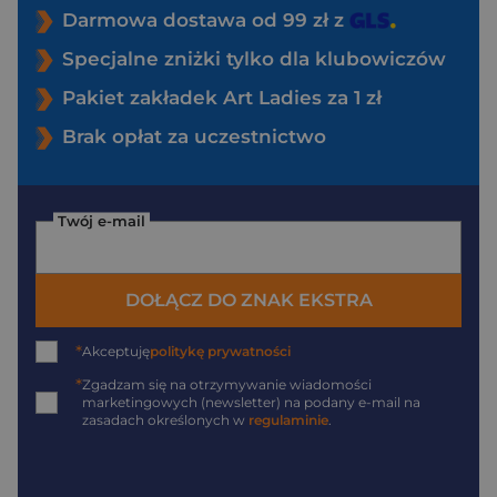
Darmowa dostawa od 99 zł z
Specjalne zniżki tylko dla klubowiczów
Pakiet zakładek Art Ladies za 1 zł
Brak opłat za uczestnictwo
Twój e-mail
DOŁĄCZ DO ZNAK EKSTRA
*
Akceptuję
politykę prywatności
*
Zgadzam się na otrzymywanie wiadomości
marketingowych (newsletter) na podany
e-mail
na
zasadach określonych w
regulaminie
.