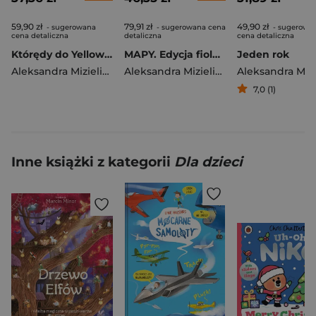
59,90 zł
79,91 zł
49,90 zł
- sugerowana
- sugerowana cena
- sugerowa
cena detaliczna
detaliczna
cena detaliczna
Którędy do Yellowstone? Dzika podróż po parkach narodowych (format podręczny)
MAPY. Edycja fioletowa (format podręczny)
Jeden rok
Aleksandra Mizielińska
,
Daniel Mizieliński
Aleksandra Mizielińska
,
Daniel Mizieli
7,0 (1)
Inne książki z kategorii
Dla dzieci