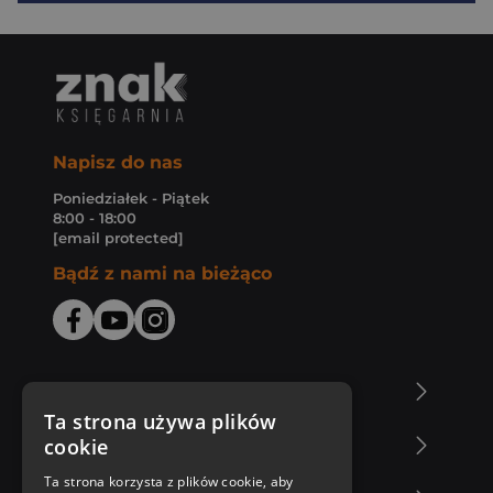
Napisz do nas
Poniedziałek - Piątek
8:00 - 18:00
[email protected]
Bądź z nami na bieżąco
O Księgarni Znak
Ta strona używa plików
cookie
Zakupy u nas
Ta strona korzysta z plików cookie, aby