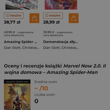
KSIĄŻKA
KSIĄŻKA
38,77 zł
28,99 zł
49,99 zł
39,99 zł
- sugerowana
- sugerowana
cena detaliczna
cena detaliczna
Amazing Spider Man. Globalna sieć: Upadek imperium. Tom 7
Demonstracja siły. Amazing Spider-Man. Globalna sieć. Tom 3
Dan Slott
,
Christos Gage
Dan Slott
,
Christos Gage
Oceny i recenzje książki
Marvel Now 2.0. II
wojna domowa – Amazing Spider-Man
Średnia ocen:
~
/10
Liczba ocen:
0