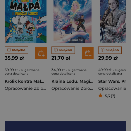
KSIĄŻKA
KSIĄŻKA
KSIĄŻKA
35,99 zł
21,70 zł
29,99 zł
59,99 zł
34,99 zł
49,99 zł
- sugerowana
- sugerowana
- sugerowa
cena detaliczna
cena detaliczna
cena detaliczna
Królik kontra Małpa i inwazja ludzi! Tom 2
Kraina Lodu. Magiczny świat Disneya w komiksie
Opracowanie Zbiorowe
Opracowanie Zbiorowe
5,3 (7)