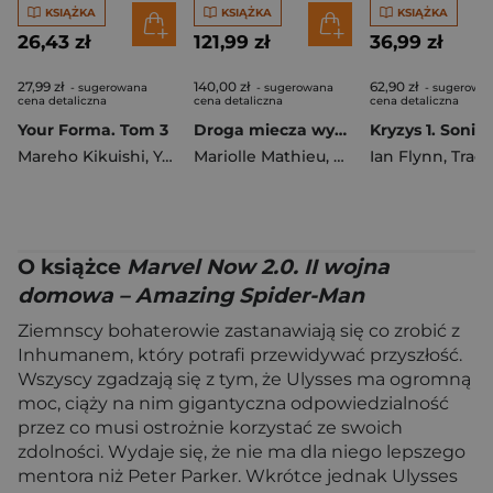
KSIĄŻKA
KSIĄŻKA
KSIĄŻKA
26,43 zł
121,99 zł
36,99 zł
27,99 zł
140,00 zł
62,90 zł
- sugerowana
- sugerowana
- sugerowa
cena detaliczna
cena detaliczna
cena detaliczna
Your Forma. Tom 3
Droga miecza wyd. zbiorcze
Mareho Kikuishi
,
Yoshinori Kisaragi
Mariolle Mathieu
,
Ferniani Federico
Ian Flynn
,
Tracy Ya
,
M
O książce
Marvel Now 2.0. II wojna
domowa – Amazing Spider-Man
Ziemnscy bohaterowie zastanawiają się co zrobić z
Inhumanem, który potrafi przewidywać przyszłość.
Wszyscy zgadzają się z tym, że Ulysses ma ogromną
moc, ciąży na nim gigantyczna odpowiedzialność
przez co musi ostrożnie korzystać ze swoich
zdolności. Wydaje się, że nie ma dla niego lepszego
mentora niż Peter Parker. Wkrótce jednak Ulysses