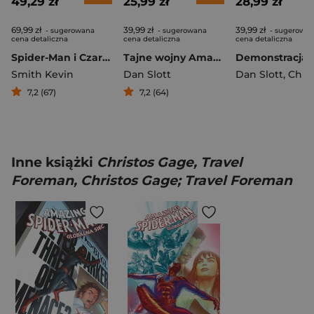
49,29 zł
25,99 zł
28,99 zł
69,99 zł
39,99 zł
39,99 zł
- sugerowana
- sugerowana
- sugerowa
cena detaliczna
cena detaliczna
cena detaliczna
Spider-Man i Czarna Kotka Zło które ludzie czynią
Tajne wojny Amazing Spider-Man Odnowić śluby
Smith Kevin
Dan Slott
Dan Slott
,
Christos
7,2 (67)
7,2 (64)
Inne książki
Christos Gage, Travel
Foreman, Christos Gage; Travel Foreman