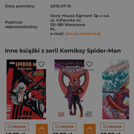
Data premiery:
2019-07-19
Story House Egmont Sp z o.o.
ul. Inflancka 4c
Podmiot
00-189 Warszawa
odpowiedzialny:
PL
e-mail:
[email protected]
Inne książki z serii Komiksy Spider-Man
KSIĄŻKA
KSIĄŻKA
KSIĄŻKA