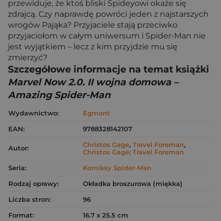
przewiduje, że ktoś bliski Spideyowi okaże się
zdrajcą. Czy naprawdę powróci jeden z najstarszych
wrogów Pająka? Przyjaciele stają przeciwko
przyjaciołom w całym uniwersum i Spider-Man nie
jest wyjątkiem – lecz z kim przyjdzie mu się
zmierzyć?
Szczegółowe informacje na temat książki
Marvel Now 2.0. II wojna domowa –
Amazing Spider-Man
Wydawnictwo:
Egmont
EAN:
9788328142107
Christos Gage
,
Travel Foreman
,
Autor:
Christos Gage; Travel Foreman
Seria:
Komiksy Spider-Man
Rodzaj oprawy:
Okładka broszurowa (miękka)
Liczba stron:
96
Format:
16.7 x 25.5 cm