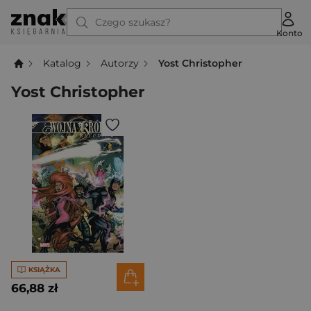
Czego szukasz?
Konto
Katalog
Autorzy
Yost Christopher
Yost Christopher
KSIĄŻKA
66,88 zł