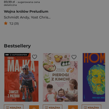
89,99 zł
- sugerowana cena
detaliczna
Wojna królów Preludium
Schmidt Andy
,
Yost Christopher
7,2 (31)
Bestsellery
KSIĄŻKA
KSIĄŻKA
KSIĄŻKA