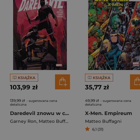
KSIĄŻKA
KSIĄŻKA
103,99 zł
35,77 zł
139,99 zł
49,99 zł
- sugerowana cena
- sugerowana cena
detaliczna
detaliczna
Daredevil znowu w czerni. Tom 1
X-Men. Empireum
Garney Ron
,
Matteo Buffagni
Matteo Buffagni
6,1 (31)