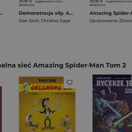
39,99 zł
39,99 zł
- sugerowana cena
- sugerowana cen
detaliczna
detaliczna
ing Spider-Man Odnowić śluby
Demonstracja siły. Amazing Spider-Man. Globalna sieć. Tom 3
Dan Slott
,
Christos Gage
Opracowanie Zbior
alna sieć Amazing Spider-Man Tom 2