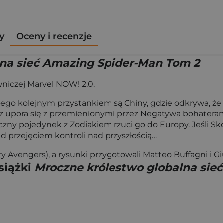
y
Oceny i recenzje
lna sieć Amazing Spider-Man Tom 2
niczej Marvel NOW! 2.0.
 jego kolejnym przystankiem są Chiny, gdzie odkrywa, że
łaz upora się z przemienionymi przez Negatywa bohaterami
zny pojedynek z Zodiakiem rzuci go do Europy. Jeśli Sko
 przejęciem kontroli nad przyszłością…
ty Avengers), a rysunki przygotowali Matteo Buffagni i 
siążki
Mroczne królestwo globalna sie