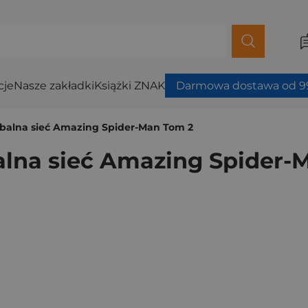
cje
Nasze zakładki
Książki ZNAK
Darmowa dostawa od 99
obalna sieć Amazing Spider-Man Tom 2
alna sieć Amazing Spider-