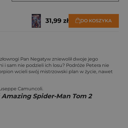
31,99 zł
DO KOSZYKA
 złowrogi Pan Negatyw zniewolił dwoje jego
 i sam nie podzieli ich losu? Podróże Petera nie
rpion wcieli swój mistrzowski plan w życie, nawet
Giuseppe Camuncoli.
ć Amazing Spider-Man Tom 2