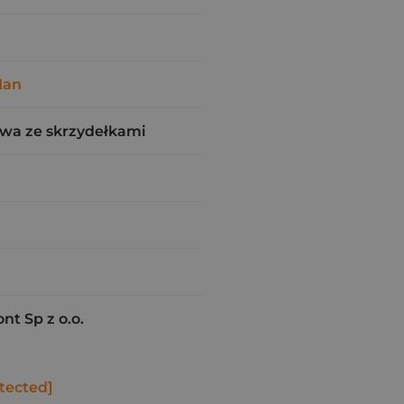
Man
wa ze skrzydełkami
t Sp z o.o.
tected]