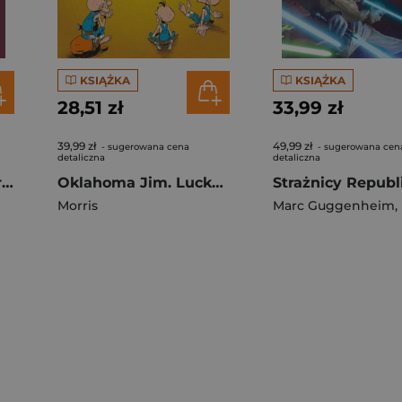
KSIĄŻKA
KSIĄŻKA
28,51 zł
33,99 zł
39,99 zł
49,99 zł
- sugerowana cena
- sugerowana cen
detaliczna
detaliczna
Łowca Czarownic. Sir Edward Grey. Tom 2
Oklahoma Jim. Lucky Luke
Morris
Marc Guggenheim
,