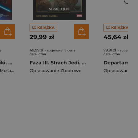
KSIĄŻKA
KSIĄŻKA
29,99 zł
45,64 zł
49,99 zł
79,91 zł
a
- sugerowana cena
- sugerowan
detaliczna
detaliczna
Strażnicy Republiki. Star Wars. Rycerze Jedi. Tom 1
Faza III. Strach Jedi. Star Wars Wielka Republika
Musabekov Madibek
Opracowanie Zbiorowe
,
Mateo Guerrero
Opracowanie Z