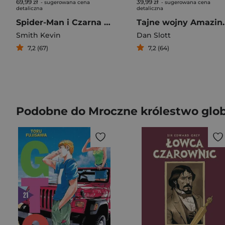
69,99 zł
39,99 zł
- sugerowana cena
- sugerowana cena
detaliczna
detaliczna
Spider-Man i Czarna Kotka Zło które ludzie czynią
Tajne wojny Amaz
Smith Kevin
Dan Slott
7,2 (67)
7,2 (64)
Podobne do Mroczne królestwo glob