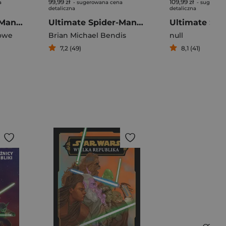
99,99 zł
109,99 zł
a
- sugerowana cena
- sugerowa
detaliczna
detaliczna
Amazing Spider-Man Globalna sieć Tom 9 Czerwony alarm
Ultimate Spider-Man Tom 8
owe
Brian Michael Bendis
null
7,2 (49)
8,1 (41)