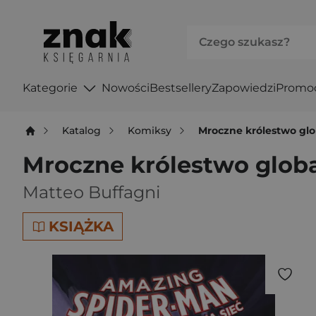
Kategorie
Nowości
Bestsellery
Zapowiedzi
Promo
Katalog
Komiksy
Mroczne królestwo gl
Mroczne królestwo glob
Matteo Buffagni
KSIĄŻKA