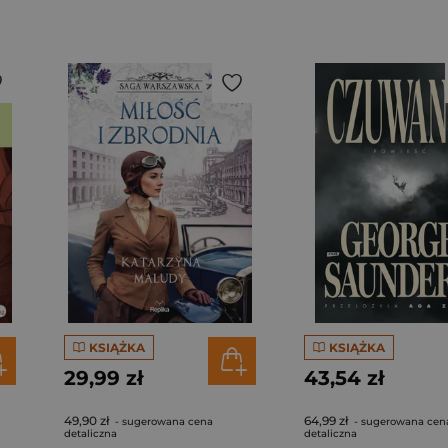
KSIĄŻKA
KSIĄŻKA
29,99 zł
43,54 zł
49,90 zł
64,99 zł
- sugerowana cena
- sugerowana cen
detaliczna
detaliczna