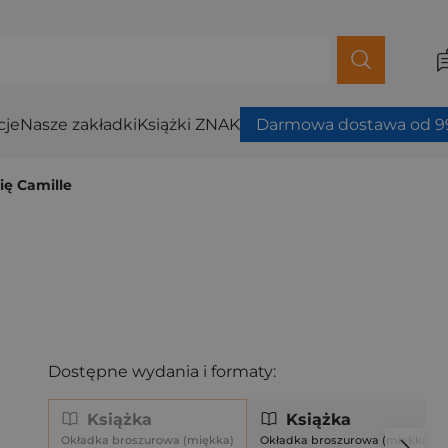
cje
Nasze zakładki
Książki ZNAK
Darmowa dostawa od 99
ię Camille
Dostępne wydania i formaty:
Książka
Książka
Okładka broszurowa (miękka)
Okładka broszurowa (miękka)