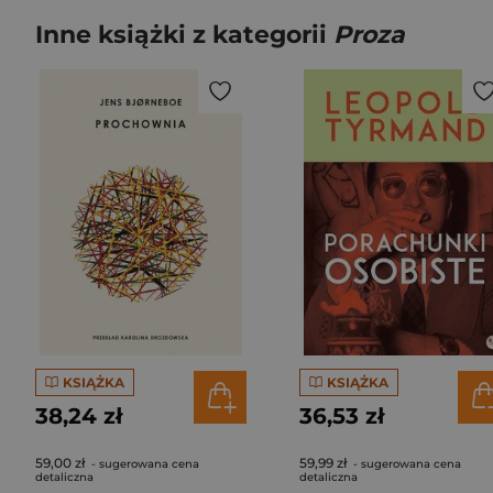
Inne książki z kategorii
Proza
KSIĄŻKA
KSIĄŻKA
38,24 zł
36,53 zł
59,00 zł
59,99 zł
- sugerowana cena
- sugerowana cena
detaliczna
detaliczna