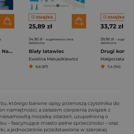
KSIĄŻKA
KSIĄŻKA
25,89 zł
33,72 zł
34,90 zł
39,90 zł
a
- sugerowana cena
- sugerowa
detaliczna
detaliczna
Bogna Tyrmanda Nastolatka, która rozkochała w sobie pisarza
Biały latawiec
Drugi koniec
Ewelina Matuszkiewicz
6,6 (67)
7,4 (114)
ryżu, którego barwne opisy przenoszą czytelnika do
łen namiętności, a zarazem cierpienia związek z
ą niesamowitą mozaikę zdarzeń, uzupełnioną o
ku – fascynujące miasto pełne sprzeczności – oraz
ki, a jednocześnie przedstawione w szerokiej