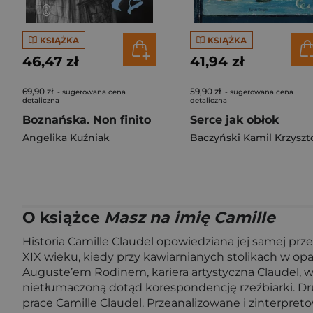
KSIĄŻKA
KSIĄŻKA
46,47 zł
41,94 zł
69,90 zł
59,90 zł
- sugerowana cena
- sugerowana cena
detaliczna
detaliczna
Boznańska. Non finito
Serce jak obłok
Angelika Kuźniak
Baczyński Kamil Krzyszt
O książce
Masz na imię Camille
Historia Camille Claudel opowiedziana jej samej prz
XIX wieku, kiedy przy kawiarnianych stolikach w opa
Auguste’em Rodinem, kariera artystyczna Claudel, w
nietłumaczoną dotąd korespondencję rzeźbiarki. Dru
prace Camille Claudel. Przeanalizowane i zinterpret