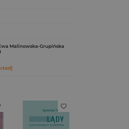
wa Malinowska-Grupińska
8
ected]