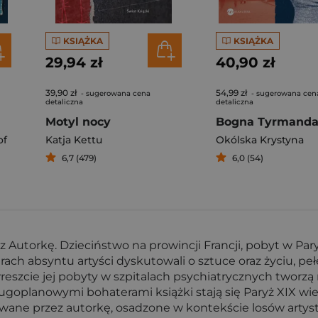
KSIĄŻKA
KSIĄŻKA
29,94 zł
40,90 zł
39,90 zł
54,99 zł
- sugerowana cena
- sugerowana cen
detaliczna
detaliczna
Motyl nocy
of
Katja Kettu
Okólska Krystyna
6,7 (479)
6,0 (54)
ez Autorkę. Dzieciństwo na prowincji Francji, pobyt w Pa
rach absyntu artyści dyskutowali o sztuce oraz życiu, pe
reszcie jej pobyty w szpitalach psychiatrycznych tworz
goplanowymi bohaterami książki stają się Paryż XIX wie
owane przez autorkę, osadzone w kontekście losów artyst