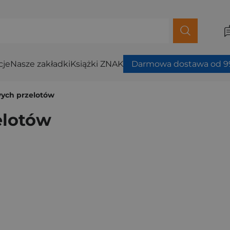
cje
Nasze zakładki
Książki ZNAK
Darmowa dostawa od 99
ych przelotów
elotów