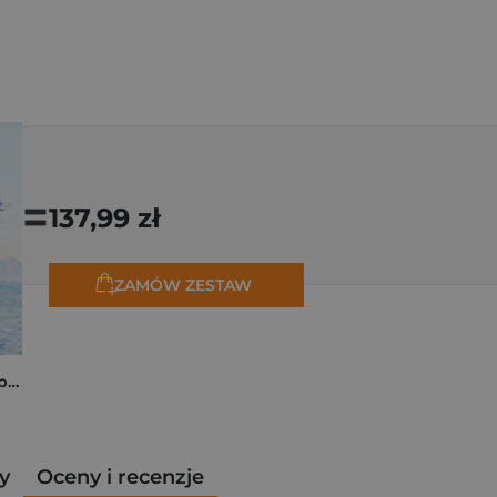
=
137,99 zł
ZAMÓW ZESTAW
Monet. Podróże. W poszukiwaniu światła
y
Oceny i recenzje