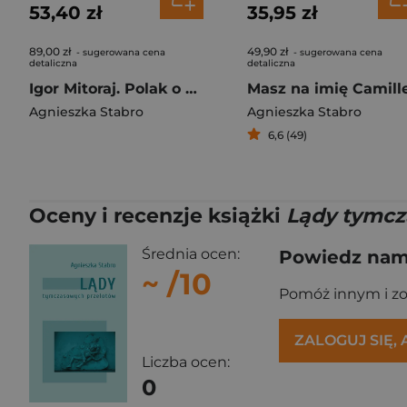
53,40 zł
35,95 zł
89,00 zł
49,90 zł
- sugerowana cena
- sugerowana cena
detaliczna
detaliczna
Igor Mitoraj. Polak o włoskim sercu
Masz na imię Camill
Agnieszka Stabro
Agnieszka Stabro
6,6 (49)
Oceny i recenzje książki
Lądy tymcz
Średnia ocen:
Powiedz nam,
~
/10
Pomóż innym i z
ZALOGUJ SIĘ,
Liczba ocen:
0