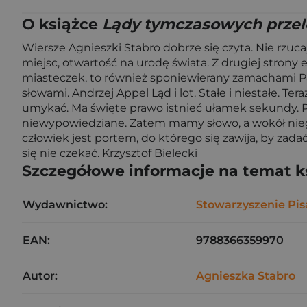
O książce
Lądy tymczasowych prze
Wiersze Agnieszki Stabro dobrze się czyta. Nie rzuca
miejsc, otwartość na urodę świata. Z drugiej stron
miasteczek, to również sponiewierany zamachami Pary
słowami. Andrzej Appel Ląd i lot. Stałe i niestałe. Ter
umykać. Ma święte prawo istnieć ułamek sekundy. Prz
niewypowiedziane. Zatem mamy słowo, a wokół niego n
człowiek jest portem, do którego się zawija, by zada
się nie czekać. Krzysztof Bielecki
Szczegółowe informacje na temat k
Wydawnictwo:
Stowarzyszenie Pis
EAN:
9788366359970
Autor:
Agnieszka Stabro