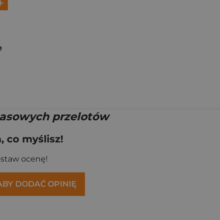
e
asowych przelotów
 co myślisz!
ostaw ocenę!
 ABY DODAĆ OPINIĘ