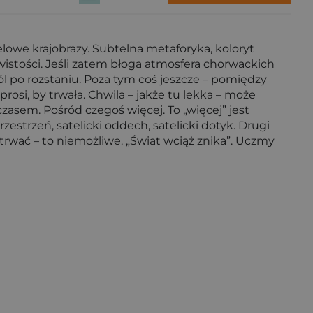
elowe krajobrazy. Subtelna metaforyka, koloryt
wistości. Jeśli zatem błoga atmosfera chorwackich
l po rozstaniu. Poza tym coś jeszcze – pomiędzy
 prosi, by trwała. Chwila – jakże tu lekka – może
asem. Pośród czegoś więcej. To „więcej” jest
strzeń, satelicki oddech, satelicki dotyk. Drugi
 trwać – to niemożliwe. „Świat wciąż znika”. Uczmy