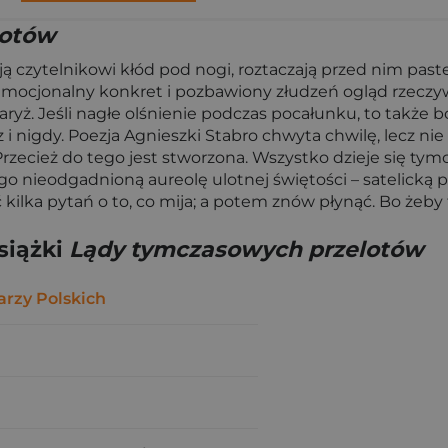
lotów
ją czytelnikowi kłód pod nogi, roztaczają przed nim past
y emocjonalny konkret i pozbawiony złudzeń ogląd rzeczy
ż. Jeśli nagłe olśnienie podczas pocałunku, to także bó
az i nigdy. Poezja Agnieszki Stabro chwyta chwilę, lecz nie
ecież do tego jest stworzona. Wszystko dzieje się tymcz
ieodgadnioną aureolę ulotnej świętości – satelicką prze
ć kilka pytań o to, co mija; a potem znów płynąć. Bo żeby
siążki
Lądy tymczasowych przelotów
arzy Polskich