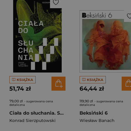
KSIĄŻKA
KSIĄŻKA
51,74 zł
64,44 zł
79,00 zł
119,90 zł
- sugerowana cena
- sugerowana cena
detaliczna
detaliczna
Ciała do słuchania. Szkice z muzyki popularnej
Beksiński 6
Konrad Sierzputowski
Wiesław Banach