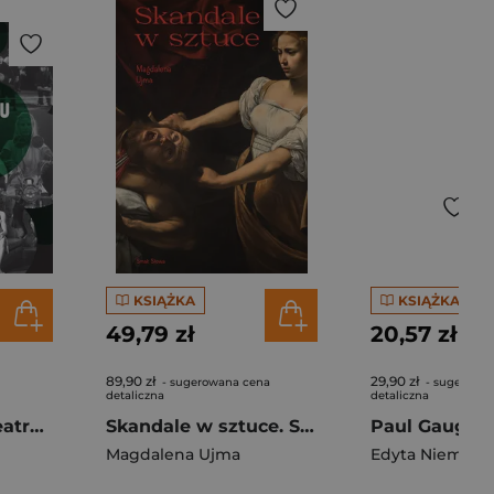
KSIĄŻKA
KSIĄŻKA
49,79 zł
20,57 zł
89,90 zł
29,90 zł
- sugerowana cena
- sugerowa
detaliczna
detaliczna
Krótka historia teatru w Europie. Tom drugi
Skandale w sztuce. Sztuka i życie
Magdalena Ujma
Edyta Niemiec-