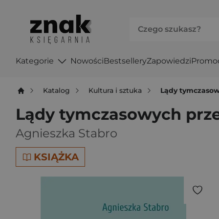
Kategorie
Nowości
Bestsellery
Zapowiedzi
Promo
Katalog
Kultura i sztuka
Lądy tymczasow
Lądy tymczasowych prz
Agnieszka Stabro
KSIĄŻKA