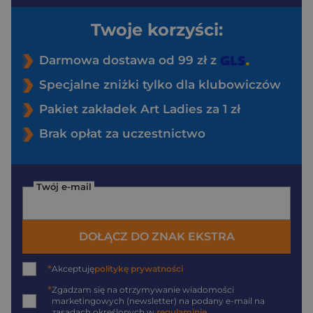
Twoje korzyści:
Darmowa dostawa od 99 zł z
Specjalne zniżki tylko dla klubowiczów
Pakiet zakładek Art Ladies za 1 zł
Brak opłat za uczestnictwo
Twój e-mail
DOŁĄCZ DO ZNAK EKSTRA
*
Akceptuję
politykę prywatności
*
Zgadzam się na otrzymywanie wiadomości
marketingowych (newsletter) na podany
e-mail
na
zasadach określonych w
regulaminie
.