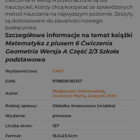
Ćwiczenia w wersji A przeznaczone są dla
nauczycieli, którzy chcą korzystać ze sprawdzonych
metod nauczania na najwyższym poziomie. Zeszyty
są dostosowane do zawartości nowego
podręcznika.
Szczegółowe informacje na temat książki
Matematyka z plusem 6 Ćwiczenia
Geometria Wersja A Część 2/3 Szkoła
podstawowa
Wydawnictwo:
GWO
EAN:
9788381182157
Małgorzata Dobrowolska
,
Autor:
Jucewicz Marta
,
Zarzycki Piotr
Rodzaj oprawy:
Okładka broszurowa (miękka)
Wydanie:
pierwsze
Liczba stron:
157
Format:
16.5x23.5cm