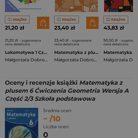
KSIĄŻKA
KSIĄŻKA
KSIĄŻKA
21,20 zł
23,40 zł
43,83 zł
21,20 zł
23,40 zł
50,50 zł
- sugerowana
- sugerowana
- sugerowa
cena detaliczna
cena detaliczna
cena detaliczna
Lokomotywa 1 Czytam i piszę Ćwiczenia cz 1 EDYCJA 2026
Matematyka z plusem ćwiczenia dla klasy 7 szkoła podstawowa EDYCJA 2026
Małgorzata Dobrowolska
,
Barbara Szczawińska
Małgorzata Dobrowolska
,
Królikowska
Oceny i recenzje książki
Matematyka z
plusem 6 Ćwiczenia Geometria Wersja A
Część 2/3 Szkoła podstawowa
Średnia ocen:
~
/10
Liczba ocen:
0