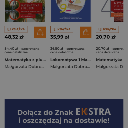
KSIĄŻKA
KSIĄŻKA
KSIĄŻKA
48,32 zł
35,99 zł
20,70 zł
54,40 zł
36,50 zł
20,70 zł
- sugerowana
- sugerowana
- sugerowa
cena detaliczna
cena detaliczna
cena detaliczna
Matematyka z plusem 3 Podręcznik Zakres podstawowy Szkoła ponadpodstawowa
Lokomotywa 1 Matematyka Podręcznik Szkoła podstawowa
Małgorzata Dobrowolska
,
Karpiński Marcin
Małgorzata Dobrowolska
,
Lech Jacek
,
Agnieszka S
Dołącz do
Znak
i oszczędzaj na dostawie!