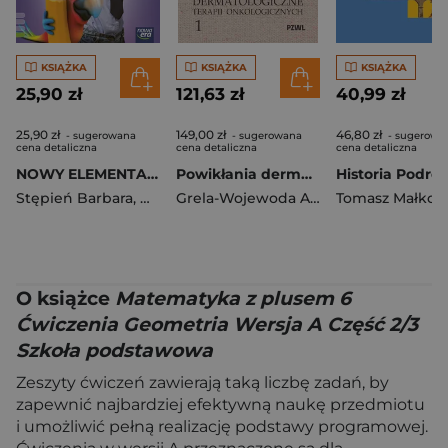
KSIĄŻKA
KSIĄŻKA
KSIĄŻKA
25,90 zł
121,63 zł
40,99 zł
25,90 zł
149,00 zł
46,80 zł
- sugerowana
- sugerowana
- sugerowa
cena detaliczna
cena detaliczna
cena detaliczna
NOWY ELEMENTARZ ODKRYWCÓW Podręcznik klasa 1 częć 1 EDYCJA 2026
Powikłania dermatologiczne terapii onkologicznych. Część 1
Stępień Barbara
,
Winiecka-Nowak Joanna
Grela-Wojewoda Aleksandra
,
Hryszkiewicz Ew
Tomasz Małkow
,
Wójtowic
O książce
Matematyka z plusem 6
Ćwiczenia Geometria Wersja A Część 2/3
Szkoła podstawowa
Zeszyty ćwiczeń zawierają taką liczbę zadań, by
zapewnić najbardziej efektywną naukę przedmiotu
i umożliwić pełną realizację podstawy programowej.