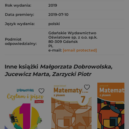
Rok wydania:
2019
Data premiery:
2019-07-10
Język wydania:
polski
Gdańskie Wydawnictwo
Oświatowe sp. z o.o. sp.k.
Podmiot
80-309 Gdańsk
odpowiedzialny:
PL
e-mail:
[email protected]
Inne książki
Małgorzata Dobrowolska,
Jucewicz Marta, Zarzycki Piotr