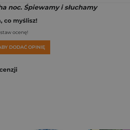
cha noc. Śpiewamy i słuchamy
 co myślisz!
ostaw ocenę!
 ABY DODAĆ OPINIĘ
cenzji