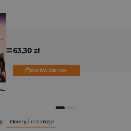
=
63,30 zł
ZAMÓW ZESTAW
K-popowe łowczynie demonów. Mój golden journal. Oficjalny dziennik
y
Oceny i recenzje