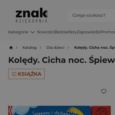
Kategorie
Nowości
Bestsellery
Zapowiedzi
Promo
Katalog
Dla dzieci
Kolędy. Cicha noc. Ś
Kolędy. Cicha noc. Śpie
KSIĄŻKA