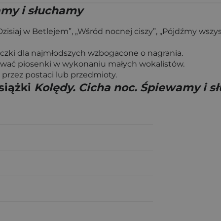
amy i słuchamy
zisiaj w Betlejem”, „Wśród nocnej ciszy”, „Pójdźmy wszysc
iczki dla najmłodszych wzbogacone o nagrania.
iwać piosenki w wykonaniu małych wokalistów.
przez postaci lub przedmioty.
siążki
Kolędy. Cicha noc. Śpiewamy i 