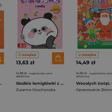
KSIĄŻKA
KSIĄŻKA
13,63 zł
14,49 zł
14,99 zł
14,90 zł
- sugerowana cena
- sugerowana cen
detaliczna
detaliczna
czkę. Jadzia Pętelka
Słodkie łamigłówki z pandką. Słodkie łamigłówki
Zuzanna Osuchowska
Opracowanie Zbior