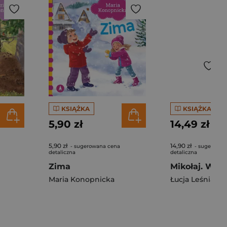
KSIĄŻKA
KSIĄŻKA
5,90 zł
14,49 zł
5,90 zł
14,90 zł
- sugerowana cena
- sugerowan
detaliczna
detaliczna
Zima
Mikołaj. Wyk
Maria Konopnicka
Łucja Leśniak