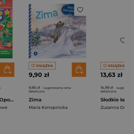
KSIĄŻKA
KSIĄŻKA
9,90 zł
13,63 zł
9,90 zł
14,99 zł
a
- sugerowana cena
- sugerowan
detaliczna
detaliczna
Wesołych świąt. Opowiadanka & rzepiki
Zima
owe
Maria Konopnicka
Zuzanna Osuc