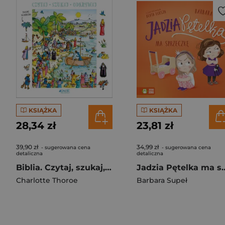
KSIĄŻKA
KSIĄŻKA
28,34 zł
23,81 zł
39,90 zł
34,99 zł
- sugerowana cena
- sugerowana cena
detaliczna
detaliczna
Biblia. Czytaj, szukaj, odkrywaj
Jadzia Pętelka ma sprze
Charlotte Thoroe
Barbara Supeł