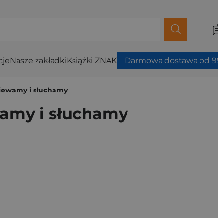
cje
Nasze zakładki
Książki ZNAK
Darmowa dostawa od 99
piewamy i słuchamy
wamy i słuchamy