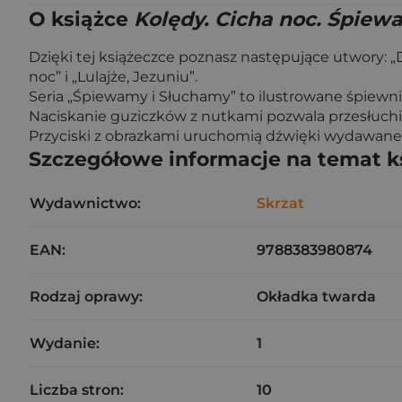
O książce
Kolędy. Cicha noc. Śpiew
Dzięki tej książeczce poznasz następujące utwory: „D
noc” i „Lulajże, Jezuniu”.
Seria „Śpiewamy i Słuchamy” to ilustrowane śpiewn
Naciskanie guziczków z nutkami pozwala przesłuch
Przyciski z obrazkami uruchomią dźwięki wydawane 
Szczegółowe informacje na temat k
Wydawnictwo:
Skrzat
EAN:
9788383980874
Rodzaj oprawy:
Okładka twarda
Wydanie:
1
Liczba stron:
10