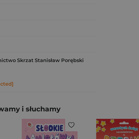
ctwo Skrzat Stanisław Porębski
ected]
ewamy i słuchamy