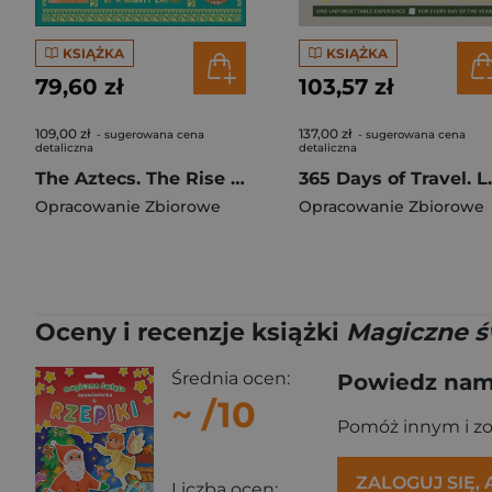
KSIĄŻKA
KSIĄŻKA
79,60 zł
103,57 zł
109,00 zł
137,00 zł
- sugerowana cena
- sugerowana cena
detaliczna
detaliczna
The Aztecs. The Rise and Fall of a Mighty Empire
365 Days o
Opracowanie Zbiorowe
Opracowanie Zbiorowe
Oceny i recenzje książki
Magiczne ś
Średnia ocen:
Powiedz nam,
~
/10
Pomóż innym i z
ZALOGUJ SIĘ,
Liczba ocen: