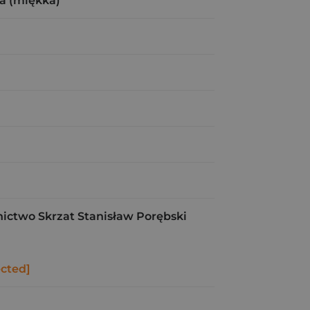
a (miękka)
ctwo Skrzat Stanisław Porębski
ected]