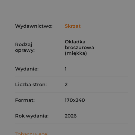
Wydawnictwo:
Skrzat
Okładka
Rodzaj
broszurowa
oprawy:
(miękka)
Wydanie:
1
Liczba stron:
2
Format:
170x240
Rok wydania:
2026
Zobacz więcej