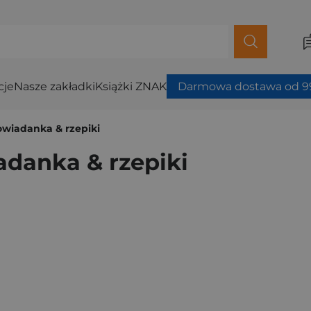
cje
Nasze zakładki
Książki ZNAK
Darmowa dostawa od 99
owiadanka & rzepiki
danka & rzepiki