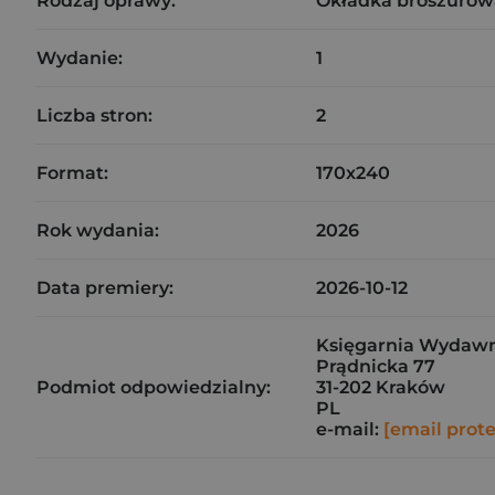
Rodzaj oprawy:
Okładka broszurow
Wydanie:
1
Liczba stron:
2
Format:
170x240
Rok wydania:
2026
Data premiery:
2026-10-12
Księgarnia Wydawni
Prądnicka 77
Podmiot odpowiedzialny:
31-202 Kraków
PL
e-mail:
[email prot