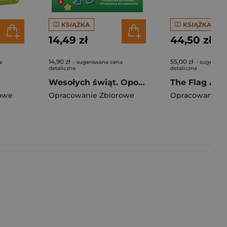
KSIĄŻKA
KSIĄŻKA
14,49 zł
44,50 zł
14,90 zł
55,00 zł
a
- sugerowana cena
- sugerowa
detaliczna
detaliczna
Wesołych świąt. Opowiadanka & rzepiki
owe
Opracowanie Zbiorowe
Opracowanie Z