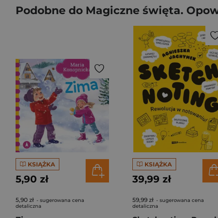
Podobne do Magiczne święta. Opow
KSIĄŻKA
KSIĄŻKA
5,90 zł
39,99 zł
5,90 zł
59,99 zł
- sugerowana cena
- sugerowana cena
detaliczna
detaliczna