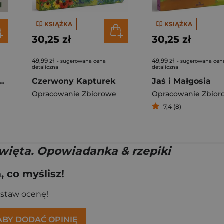
KSIĄŻKA
KSIĄŻKA
30,25 zł
30,25 zł
49,99 zł
49,99 zł
- sugerowana cena
- sugerowana cen
detaliczna
detaliczna
f Travel. Lonely Planet
Czerwony Kapturek
Jaś i Małgosia
Opracowanie Zbiorowe
Opracowanie Zbior
7,4 (8)
więta. Opowiadanka & rzepiki
 co myślisz!
ostaw ocenę!
 ABY DODAĆ OPINIĘ