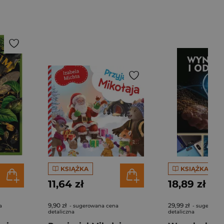
KSIĄŻKA
KSIĄŻKA
11,64 zł
18,89 zł
9,90 zł
29,99 zł
a
- sugerowana cena
- sugerowan
detaliczna
detaliczna