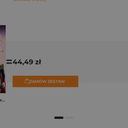
=
44,49 zł
ZAMÓW ZESTAW
K-popowe łowczynie demonów. Mój golden journal. Oficjalny dziennik