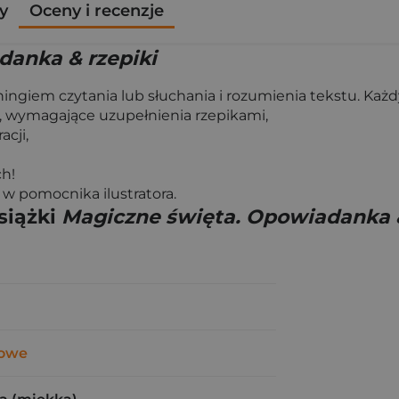
y
Oceny i recenzje
danka & rzepiki
ngiem czytania lub słuchania i rozumienia tekstu. Każdy 
 wymagające uzupełnienia rzepikami,
cji,
ch!
 w pomocnika ilustratora.
siążki
Magiczne święta. Opowiadanka &
rowe