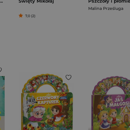
ting. Rewolucja w notowaniu
Święty Mikołaj
Malina Prześluga
7,0 (2)