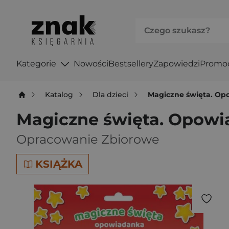
Kategorie
Nowości
Bestsellery
Zapowiedzi
Promo
Katalog
Dla dzieci
Magiczne święta. Op
Magiczne święta. Opowia
Opracowanie Zbiorowe
KSIĄŻKA